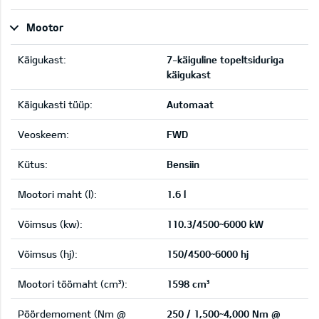
Mootor
Käigukast:
7-käiguline topeltsiduriga
käigukast
Käigukasti tüüp:
Automaat
Veoskeem:
FWD
Kütus:
Bensiin
Mootori maht (l):
1.6 l
Võimsus (kw):
110.3/4500~6000 kW
Võimsus (hj):
150/4500~6000 hj
Mootori töömaht (cm³):
1598 cm³
Pöördemoment (Nm @
250 / 1,500~4,000 Nm @