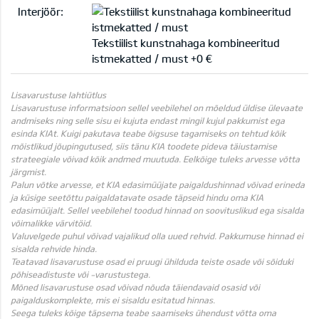
Interjöör:
Tekstiilist kunstnahaga kombineeritud
istmekatted / must +0 €
Lisavarustuse lahtiütlus
Lisavarustuse informatsioon sellel veebilehel on mõeldud üldise ülevaate
andmiseks ning selle sisu ei kujuta endast mingil kujul pakkumist ega
esinda KIAt. Kuigi pakutava teabe õigsuse tagamiseks on tehtud kõik
mõistlikud jõupingutused, siis tänu KIA toodete pideva täiustamise
strateegiale võivad kõik andmed muutuda. Eelkõige tuleks arvesse võtta
järgmist.
Palun võtke arvesse, et KIA edasimüüjate paigaldushinnad võivad erineda
ja küsige seetõttu paigaldatavate osade täpseid hindu oma KIA
edasimüüjalt. Sellel veebilehel toodud hinnad on soovituslikud ega sisalda
võimalikke värvitöid.
Valuvelgede puhul võivad vajalikud olla uued rehvid. Pakkumuse hinnad ei
sisalda rehvide hinda.
Teatavad lisavarustuse osad ei pruugi ühilduda teiste osade või sõiduki
põhiseadistuste või -varustustega.
Mõned lisavarustuse osad võivad nõuda täiendavaid osasid või
paigalduskomplekte, mis ei sisaldu esitatud hinnas.
Seega tuleks kõige täpsema teabe saamiseks ühendust võtta oma