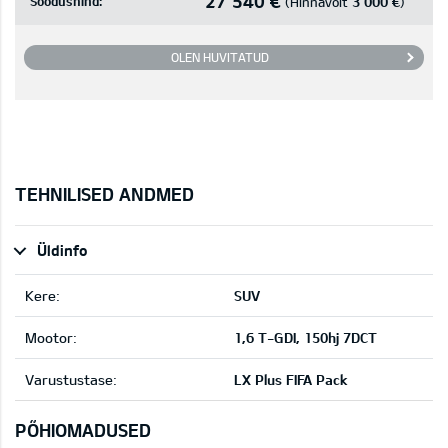
27 540 €
Soodushind:
3 000 €
(Hinnavõit
)
OLEN HUVITATUD
TEHNILISED ANDMED
Üldinfo
Kere:
SUV
Mootor:
1,6 T-GDI, 150hj 7DCT
Varustustase:
LX Plus FIFA Pack
PÕHIOMADUSED