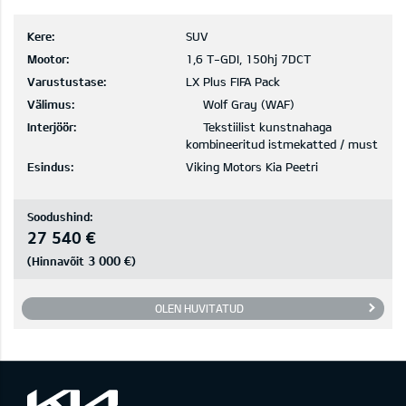
Kere:
SUV
Mootor:
1,6 T-GDI, 150hj 7DCT
Varustustase:
LX Plus FIFA Pack
Välimus:
Wolf Gray (WAF)
Interjöör:
Tekstiilist kunstnahaga
kombineeritud istmekatted / must
Esindus:
Viking Motors Kia Peetri
Soodushind:
27 540 €
3 000 €
(Hinnavõit
)
OLEN HUVITATUD