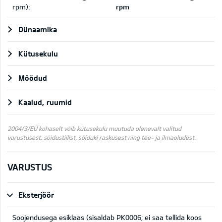
rpm):
rpm
Dünaamika
Kütusekulu
Mõõdud
Kaalud, ruumid
2004/3/EÜ kohaselt võib kütusekulu muutuda olenevalt valitud
varustusest, sõidustiilist, sõiduki raskusest ning tee- ja ilmaoludest.
VARUSTUS
Eksterjöör
Soojendusega esiklaas (sisaldab PK0006; ei saa tellida koos