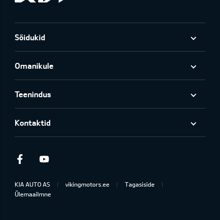
Sõidukid
Omanikule
Teenindus
Kontaktid
Facebook
Youtube
KIA AUTO AS
vikingmotors.ee
Tagasiside
Ülemaailmne