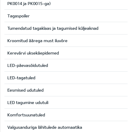
PK0014 ja PK0015-ga)
Tagaspoiler
Tumendatud tagaklaas ja tagumised küljeaknad
Kroomitud äärega must iluvõre
Kerevärvi uksekäepidemed
LED-päevasõidutuled
LED-tagatuled
Eesmised udutuled
LED tagumine udutuli
Komfortsuunatuled
Valgusanduriga lähitulede automaatika