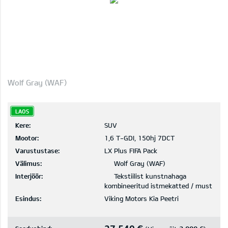
Wolf Gray (WAF)
LAOS
Kere:
SUV
Mootor:
1,6 T-GDI, 150hj 7DCT
Varustustase:
LX Plus FIFA Pack
Välimus:
Wolf Gray (WAF)
Interjöör:
Tekstiilist kunstnahaga
kombineeritud istmekatted / must
Esindus:
Viking Motors Kia Peetri