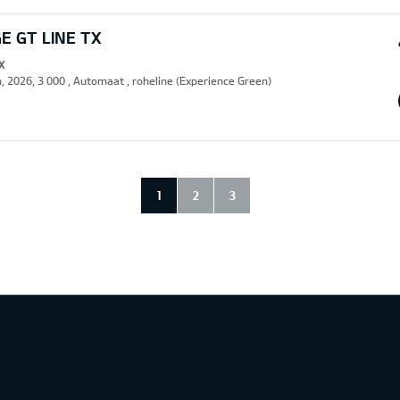
E GT LINE TX
X
n, 2026, 3 000 , Automaat , roheline (Experience Green)
1
2
3