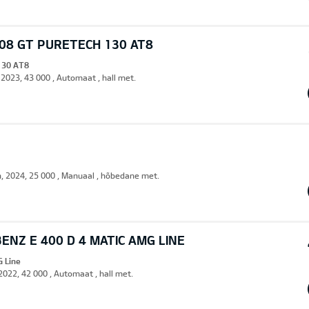
08 GT PURETECH 130 AT8
130 AT8
 2023, 43 000 , Automaat , hall met.
n, 2024, 25 000 , Manuaal , hõbedane met.
NZ E 400 D 4 MATIC AMG LINE
G Line
 2022, 42 000 , Automaat , hall met.