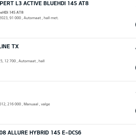
ERT L3 ACTIVE BLUEHDI 145 AT8
lueHDi 145 AT8
 2023, 91 000 , Automaat , hall met.
LINE TX
5, 12 700 , Automaat , hall
2012, 216 000 , Manuaal , valge
08 ALLURE HYBRID 145 E-DCS6