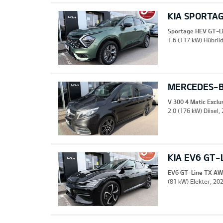
KIA SPORTAG
Sportage HEV GT-L
1.6 (117 kW) Hübrii
MERCEDES-B
V 300 4 Matic Excl
2.0 (176 kW) Diisel,
KIA EV6 GT-
EV6 GT-Line TX A
(81 kW) Elekter, 20