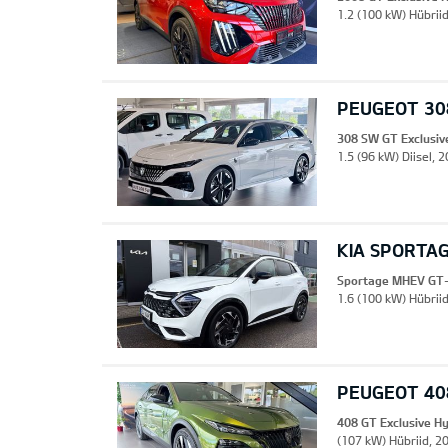
1.2 (100 kW) Hübriid
PEUGEOT 308
308 SW GT Exclusiv
1.5 (96 kW) Diisel, 
KIA SPORTA
Sportage MHEV GT-
1.6 (100 kW) Hübrii
PEUGEOT 408
408 GT Exclusive H
(107 kW) Hübriid, 2