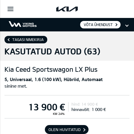
VÕTA ÜHENDUST
TAGASI NIMEKIRJA
KASUTATUD AUTOD (
63
)
Kia
Ceed Sportswagon LX Plus
5
Universaal
1.6 (100 kW)
Hübriid
Automaat
sinine met.
13 900 €
hind:
14 900 €
hinnavõit:
1 000 €
KM 24%
OLEN HUVITATUD