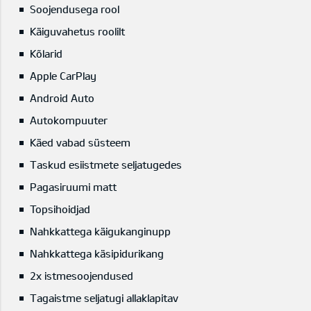
Soojendusega rool
Käiguvahetus roolilt
Kõlarid
Apple CarPlay
Android Auto
Autokompuuter
Käed vabad süsteem
Taskud esiistmete seljatugedes
Pagasiruumi matt
Topsihoidjad
Nahkkattega käigukanginupp
Nahkkattega käsipidurikang
2x istmesoojendused
Tagaistme seljatugi allaklapitav