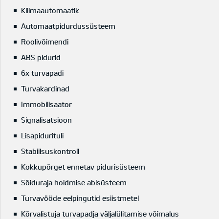
Kliimaautomaatik
Automaatpidurdussüsteem
Roolivõimendi
ABS pidurid
6x turvapadi
Turvakardinad
Immobilisaator
Signalisatsioon
Lisapidurituli
Stabiilsuskontroll
Kokkupõrget ennetav pidurisüsteem
Sõiduraja hoidmise abisüsteem
Turvavööde eelpingutid esiistmetel
Kõrvalistuja turvapadja väljalülitamise võimalus