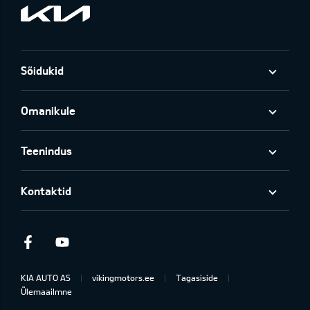
Sõidukid
Omanikule
Teenindus
Kontaktid
Facebook
Youtube
KIA AUTO AS
vikingmotors.ee
Tagasiside
Ülemaailmne