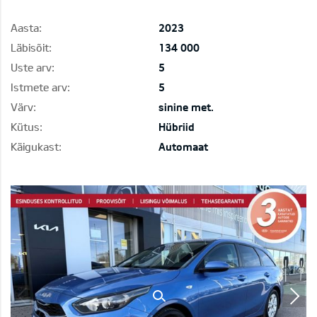
Aasta:
2023
Läbisõit:
134 000
Uste arv:
5
Istmete arv:
5
Värv:
sinine met.
Kütus:
Hübriid
Käigukast:
Automaat