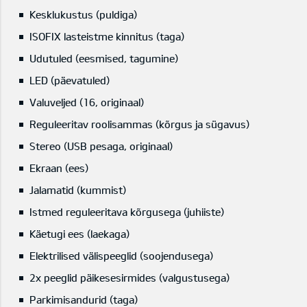
Kesklukustus (puldiga)
ISOFIX lasteistme kinnitus (taga)
Udutuled (eesmised, tagumine)
LED (päevatuled)
Valuveljed (16, originaal)
Reguleeritav roolisammas (kõrgus ja sügavus)
Stereo (USB pesaga, originaal)
Ekraan (ees)
Jalamatid (kummist)
Istmed reguleeritava kõrgusega (juhiiste)
Käetugi ees (laekaga)
Elektrilised välispeeglid (soojendusega)
2x peeglid päikesesirmides (valgustusega)
Parkimisandurid (taga)