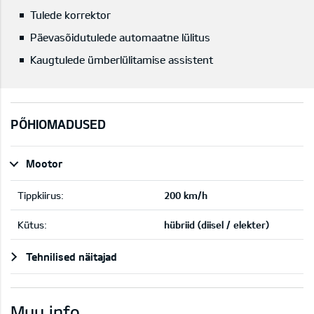
Tulede korrektor
Päevasõidutulede automaatne lülitus
Kaugtulede ümberlülitamise assistent
PÕHIOMADUSED
Mootor
Tippkiirus:
200 km/h
Kütus:
hübriid (diisel / elekter)
Tehnilised näitajad
Muu info