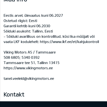
Eestis arvel, ülevaatus kuni 06.2027
Ostetud riigist: Eesti
Garantii kehtib kuni 06.2030
Sõiduki asukoht: Tallinn, Eesti
- Sõiduki avariilisus on kontrollitud, küsi lisa müüjalt või
vaata LKF kodulehelt: https://www.lkf.ee/et/kahjukontroll
Viking Motors AS / Tammsaare
508 6805; 5340 0392
Tammsaare tee 51, Tallinn 13415
https://www.vikingmotors.ee
tanel.veeleid@vikingmotors.ee
Kontakt