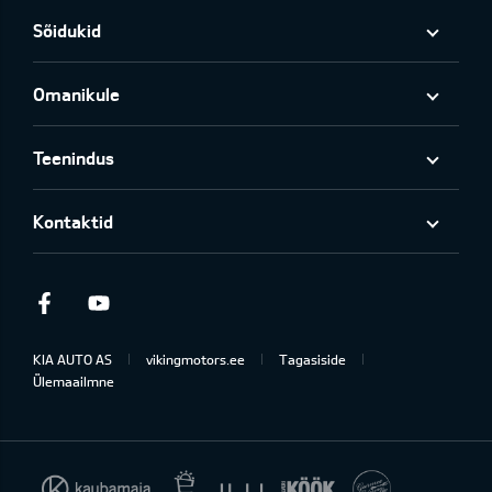
Sõidukid
Omanikule
Teenindus
Kontaktid
Facebook
Youtube
KIA AUTO AS
vikingmotors.ee
Tagasiside
Ülemaailmne