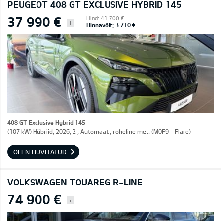
PEUGEOT 408 GT EXCLUSIVE HYBRID 145
37 990 €
Hind: 41 700 €
i
Hinnavõit: 3 710 €
408 GT Exclusive Hybrid 145
(107 kW) Hübriid, 2026, 2 , Automaat , roheline met. (M0F9 - Flare)
OLEN HUVITATUD
VOLKSWAGEN TOUAREG R-LINE
74 900 €
i