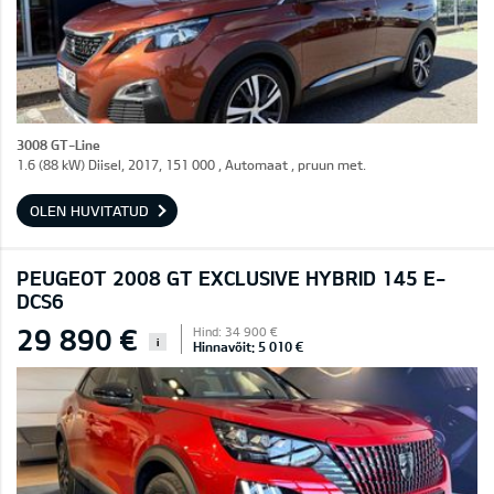
3008 GT-Line
1.6 (88 kW) Diisel, 2017, 151 000 , Automaat , pruun met.
OLEN HUVITATUD
PEUGEOT 2008 GT EXCLUSIVE HYBRID 145 E-
DCS6
29 890 €
Hind: 34 900 €
i
Hinnavõit: 5 010 €