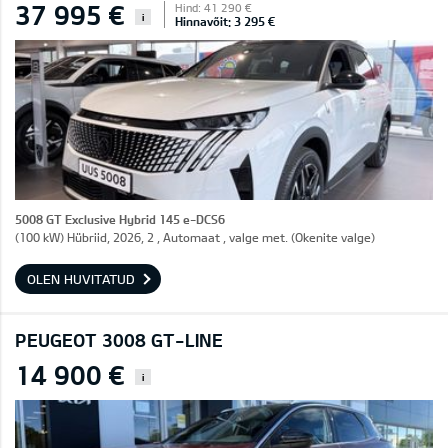
37 995 €
Hind: 41 290 €
i
Hinnavõit: 3 295 €
5008 GT Exclusive Hybrid 145 e-DCS6
(100 kW) Hübriid, 2026, 2 , Automaat , valge met. (Okenite valge)
OLEN HUVITATUD
PEUGEOT 3008 GT-LINE
14 900 €
i