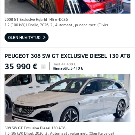
2008 GT Exclusive Hybrid 145 e-DCS6
1.2 (100 kW) Hübriid, 2026, 2 , Automaat , punane met. (Elixir)
OLEN HUVITATUD
PEUGEOT 308 SW GT EXCLUSIVE DIESEL 130 AT8
35 990 €
Hind: 41 400 €
i
Hinnavõit: 5 410 €
308 SW GT Exclusive Diesel 130 AT8
1.5 (96 kW) Diisel, 2026, 2 , Automaat , valge met. (Okenite valge)