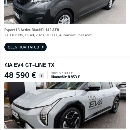
Expert L3 Active BlueHDi 145 AT8
2.0 (106 kW) Diisel, 2023, 91 000 , Automaat , hall met.
OLEN HUVITATUD
KIA EV4 GT-LINE TX
48 590 €
Hind: 57 443 €
i
Hinnavõit: 8 853 €