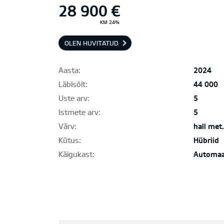
28 900 €
KM 24%
OLEN HUVITATUD
Aasta:
2024
Läbisõit:
44 000
Uste arv:
5
Istmete arv:
5
Värv:
hall met.
Kütus:
Hübriid
Käigukast:
Automa