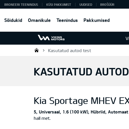
BRONEERI TEENINDUS
KÜSI PAKKUMIST
UUDISED
BROŠÜÜR
Sõidukid
Omanikule
Teenindus
Pakkumised
V
Kasutatud autod test
Viking Motors - Kia müük, hoold
KASUTATUD AUTOD
Kia
Sportage MHEV E
5
Universaal
1.6 (100 kW)
Hübriid
Automaat
hall met.