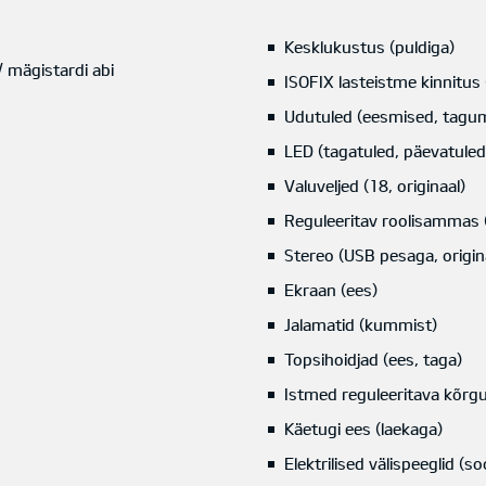
Kesklukustus (puldiga)
 mägistardi abi
ISOFIX lasteistme kinnitus 
Udutuled (eesmised, tagu
LED (tagatuled, päevatuled,
Valuveljed (18, originaal)
Reguleeritav roolisammas 
Stereo (USB pesaga, origin
Ekraan (ees)
Jalamatid (kummist)
Topsihoidjad (ees, taga)
Istmed reguleeritava kõrgu
Käetugi ees (laekaga)
Elektrilised välispeeglid (