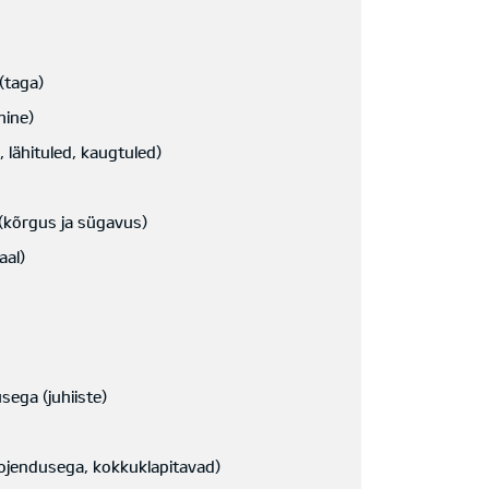
(taga)
mine)
 lähituled, kaugtuled)
(kõrgus ja sügavus)
aal)
sega (juhiiste)
soojendusega, kokkuklapitavad)