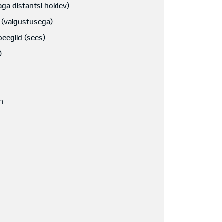
aga distantsi hoidev)
 (valgustusega)
eeglid (sees)
)
m