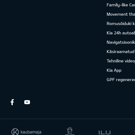
Family-like Ca
Movement that
Romusõiduki k
Kia 24h autoab
Navigatsiooni
Käsiraamatud
Tehniline vide
Kia App
GPF regenere
Facebook
Youtube