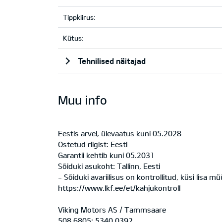
Tippkiirus:
Kütus:
Tehnilised näitajad
Muu info
Eestis arvel, ülevaatus kuni 05.2028
Ostetud riigist: Eesti
Garantii kehtib kuni 05.2031
Sõiduki asukoht: Tallinn, Eesti
- Sõiduki avariilisus on kontrollitud, küsi lisa m
https://www.lkf.ee/et/kahjukontroll
Viking Motors AS / Tammsaare
508 6805; 5340 0392