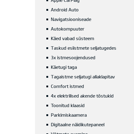
Apple CarPlay
Android Auto
Navigatsiooniseade
Autokompuuter
Käed vabad süsteem
Taskud esiistmete seljatugedes
3x istmesoojendused
Käetugi taga
Tagaistme seljatugi allaklapitav
Comfort istmed
4x elektrilised akende tõstukid
Toonitud klaasid
Parkimiskaamera
Digitaalne näidikutepaneel