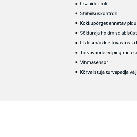
Lisapidurituli
Stabiilsuskontroll
Kokkupõrget ennetav pidu
Sõiduraja hoidmise abisüs
Liiklusmärkide tuvastus ja
Turvavööde eelpingutid esi
Vihmasensor
Kõrvalistuja turvapadja väl