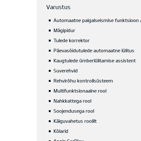
Varustus
Automaatne paigalseismise funktsioon /
Mägipidur
Tulede korrektor
Päevasõidutulede automaatne lülitus
Kaugtulede ümberlülitamise assistent
Suverehvid
Rehvirõhu kontrollsüsteem
Multifunktsionaalne rool
Nahkkattega rool
Soojendusega rool
Käiguvahetus roolilt
Kõlarid