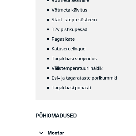
Võtmeta avamine
Võtmeta käivitus
Start-stopp süsteem
12v pistikupesad
Pagasikate
Katusereelingud
Tagaklaasi soojendus
Välistemperatuuri näidik
Esi- ja tagarataste porikummid
Tagaklaasi puhasti
PÕHIOMADUSED
Mootor