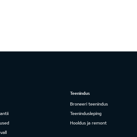
Teenindus
Broneeri teenindus
antii
Teenindusleping
mused
Hooldus ja remont
vall