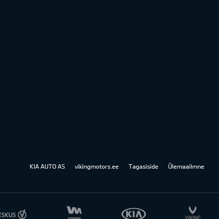
KIA AUTO AS
vikingmotors.ee
Tagasiside
Ülemaailmne