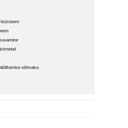
risüsteem
teem
 kuvamine
istmetel
jalülitamise võimalus