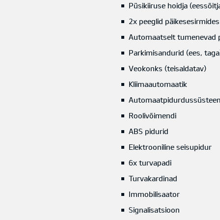
Püsikiiruse hoidja (eessõitj
2x peeglid päikesesirmides
Automaatselt tumenevad p
Parkimisandurid (ees, taga
Veokonks (teisaldatav)
Kliimaautomaatik
Automaatpidurdussüstee
Roolivõimendi
ABS pidurid
Elektrooniline seisupidur
6x turvapadi
Turvakardinad
Immobilisaator
Signalisatsioon