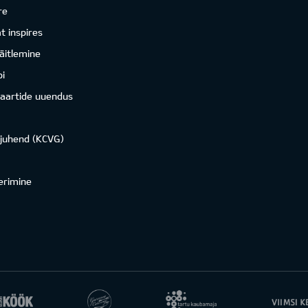
re
 inspires
äitlemine
i
kaartide uuendus
ojuhend (KCVG)
erimine