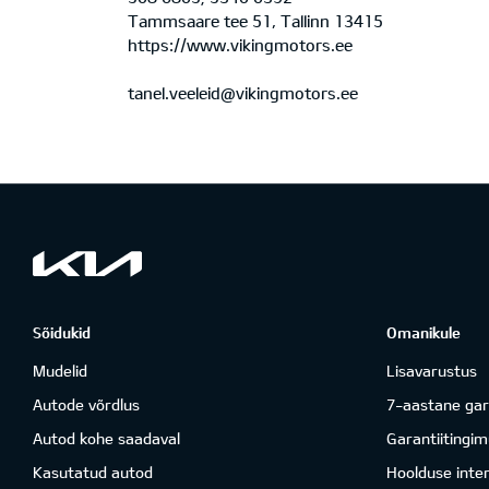
Tammsaare tee 51, Tallinn 13415
https://www.vikingmotors.ee
tanel.veeleid@vikingmotors.ee
Sõidukid
Omanikule
Mudelid
Lisavarustus
Autode võrdlus
7-aastane gar
Autod kohe saadaval
Garantiitingi
Kasutatud autod
Hoolduse inter