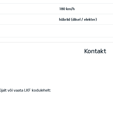
180 km/h
hübriid (diisel / elekter)
Kontakt
üüjalt või vaata LKF kodulehelt: