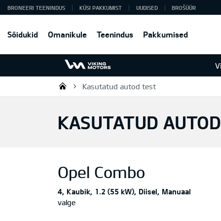
BRONEERI TEENINDUS
KÜSI PAKKUMIST
UUDISED
BROŠÜÜR
Sõidukid
Omanikule
Teenindus
Pakkumised
V
Kasutatud autod test
Viking Motors - Kia müük, hoold
KASUTATUD AUTOD
Opel
Combo
4
Kaubik
1.2 (55 kW)
Diisel
Manuaal
valge