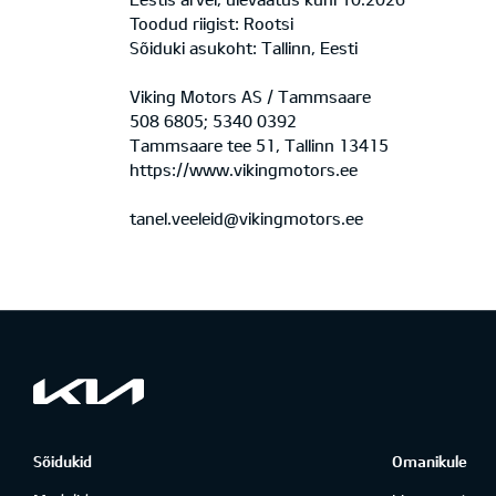
Toodud riigist: Rootsi
Sõiduki asukoht: Tallinn, Eesti
Viking Motors AS / Tammsaare
508 6805; 5340 0392
Tammsaare tee 51, Tallinn 13415
https://www.vikingmotors.ee
tanel.veeleid@vikingmotors.ee
Sõidukid
Omanikule