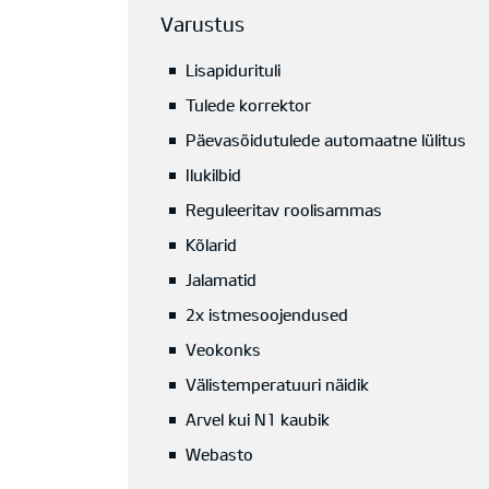
Varustus
Lisapidurituli
Tulede korrektor
Päevasõidutulede automaatne lülitus
Ilukilbid
Reguleeritav roolisammas
Kõlarid
Jalamatid
2x istmesoojendused
Veokonks
Välistemperatuuri näidik
Arvel kui N1 kaubik
Webasto