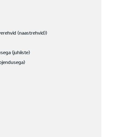
erehvid (naastrehvid))
sega (juhiiste)
soojendusega)