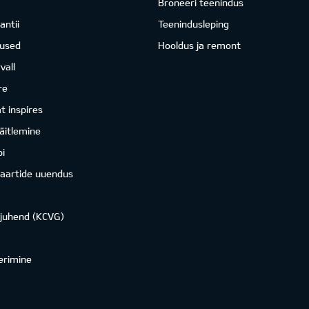
Broneeri teenindus
antii
Teenindusleping
mused
Hooldus ja remont
vall
re
 inspires
äitlemine
i
kaartide uuendus
ojuhend (KCVG)
erimine