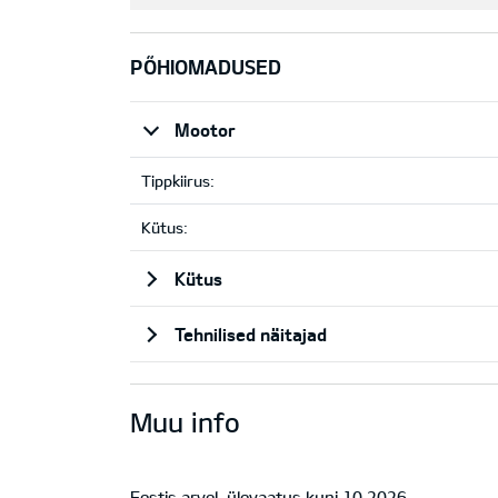
PÕHIOMADUSED
Mootor
Tippkiirus:
Kütus:
Kütus
Tehnilised näitajad
Muu info
Eestis arvel, ülevaatus kuni 10.2026