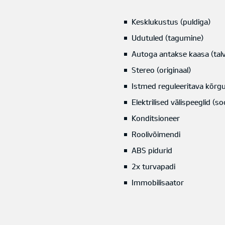
Kesklukustus (puldiga)
Udutuled (tagumine)
Autoga antakse kaasa (talv
Stereo (originaal)
Istmed reguleeritava kõrgu
Elektrilised välispeeglid (
Konditsioneer
Roolivõimendi
ABS pidurid
2x turvapadi
Immobilisaator