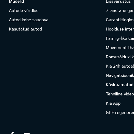
Mudelid
Lisavarustus
Autode võrdlus
7-aastane gar
Autod kohe saadaval
Garantiitingi
Kasutatud autod
Hoolduse inter
Family-like Ca
Movement that
Romusõiduki k
Kia 24h autoab
Navigatsiooni
Käsiraamatud
Tehniline vide
Kia App
GPF regenere