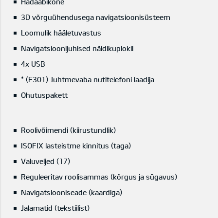
Hädaabikõne
3D võrguühendusega navigatsioonisüsteem
Loomulik hääletuvastus
Navigatsioonijuhised näidikuplokil
4x USB
* (E301) Juhtmevaba nutitelefoni laadija
Ohutuspakett
Roolivõimendi (kiirustundlik)
ISOFIX lasteistme kinnitus (taga)
Valuveljed (17)
Reguleeritav roolisammas (kõrgus ja sügavus)
Navigatsiooniseade (kaardiga)
Jalamatid (tekstiilist)