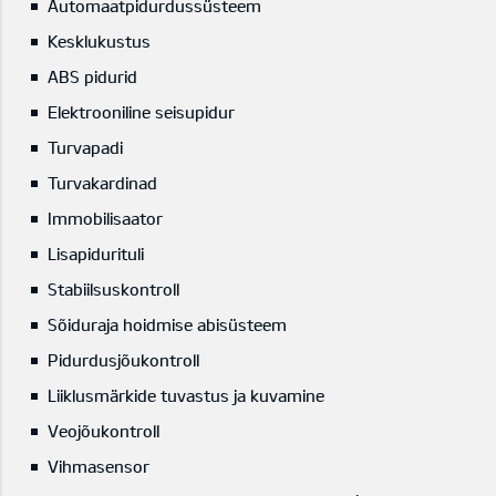
Automaatpidurdussüsteem
Kesklukustus
ABS pidurid
Elektrooniline seisupidur
Turvapadi
Turvakardinad
Immobilisaator
Lisapidurituli
Stabiilsuskontroll
Sõiduraja hoidmise abisüsteem
Pidurdusjõukontroll
Liiklusmärkide tuvastus ja kuvamine
Veojõukontroll
Vihmasensor