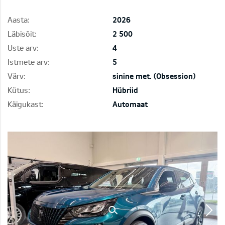
Aasta:
2026
Läbisõit:
2 500
Uste arv:
4
Istmete arv:
5
Värv:
sinine met. (Obsession)
Kütus:
Hübriid
Käigukast:
Automaat