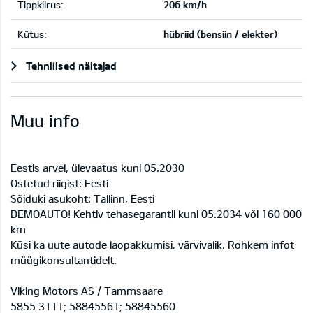
Tippkiirus:
206 km/h
Kütus:
hübriid (bensiin / elekter)
Tehnilised näitajad
Muu info
Eestis arvel, ülevaatus kuni 05.2030
Ostetud riigist: Eesti
Sõiduki asukoht: Tallinn, Eesti
DEMOAUTO! Kehtiv tehasegarantii kuni 05.2034 või 160 000
km
Küsi ka uute autode laopakkumisi, värvivalik. Rohkem infot
müügikonsultantidelt.
Viking Motors AS / Tammsaare
5855 3111; 58845561; 58845560