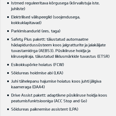
Istmed reguleeritava kõrgusega (kõrvalistuja iste,
juhiiste)
Elektrilised välispeeglid (soojendusega,
kokkuklapitavad)
Parkimisandurid (ees, taga)
Safety Plus pakett: täiustatud automaatne
hädapidurdussüsteem koos jalgratturite ja jalakäijate
tuvastamidrga (AEBS3). Püsikiiruse hoidja ja
kiirusepiiraja, täiustatud liiklusmärkide tuvastus (ETSR)
Esikokkupõrke hoiatus (FCW)
Sõidureas hoidmise abi (LKA)
Juhi tähelepanu hajumise hoiatus koos juhti jälgiva
kaameraga (DAA4)
Drive Assist pakett: adaptiivne püsikiiruse hoidja koos
peatumisfunktsiooniga (ACC Stop and Go)
Sõidureas paiknemise assistent (LPA)