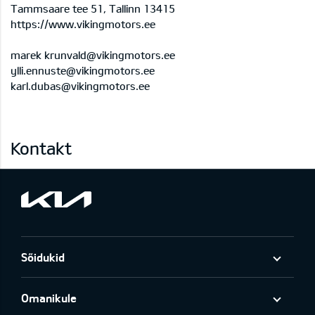
Tammsaare tee 51, Tallinn 13415
https://www.vikingmotors.ee
marek krunvald@vikingmotors.ee
ylli.ennuste@vikingmotors.ee
karl.dubas@vikingmotors.ee
Kontakt
Sõidukid
Omanikule