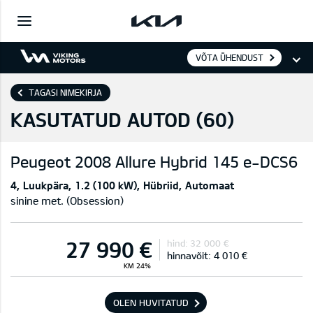
VÕTA ÜHENDUST
TAGASI NIMEKIRJA
KASUTATUD AUTOD (
60
)
Peugeot
2008 Allure Hybrid 145 e-DCS6
4
Luukpära
1.2 (100 kW)
Hübriid
Automaat
sinine met. (Obsession)
27 990 €
hind:
32 000 €
hinnavõit:
4 010 €
KM 24%
OLEN HUVITATUD