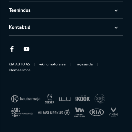
Teenindus
Kontaktid
Facebook
Youtube
KIA AUTO AS
vikingmotors.ee
Tagasiside
Ülemaailmne