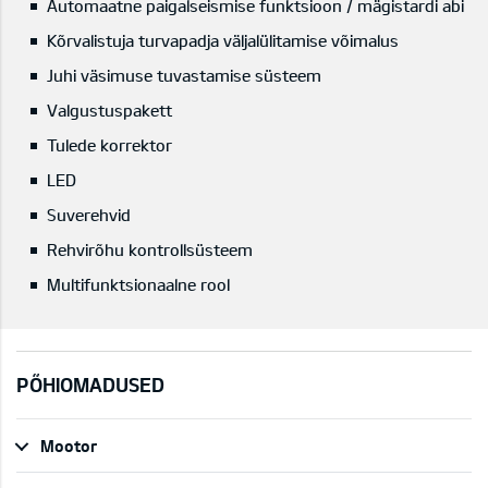
Automaatne paigalseismise funktsioon / mägistardi abi
Kõrvalistuja turvapadja väljalülitamise võimalus
Juhi väsimuse tuvastamise süsteem
Valgustuspakett
Tulede korrektor
LED
Suverehvid
Rehvirõhu kontrollsüsteem
Multifunktsionaalne rool
PÕHIOMADUSED
Mootor