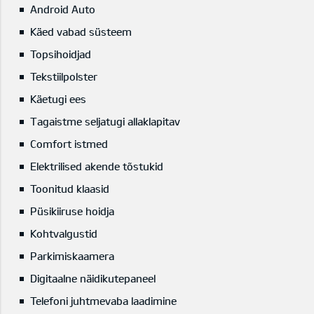
Android Auto
Käed vabad süsteem
Topsihoidjad
Tekstiilpolster
Käetugi ees
Tagaistme seljatugi allaklapitav
Comfort istmed
Elektrilised akende tõstukid
Toonitud klaasid
Püsikiiruse hoidja
Kohtvalgustid
Parkimiskaamera
Digitaalne näidikutepaneel
Telefoni juhtmevaba laadimine