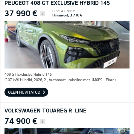
PEUGEOT 408 GT EXCLUSIVE HYBRID 145
37 990 €
Hind: 41 700 €
i
Hinnavõit: 3 710 €
408 GT Exclusive Hybrid 145
(107 kW) Hübriid, 2026, 2 , Automaat , roheline met. (M0F9 - Flare)
OLEN HUVITATUD
VOLKSWAGEN TOUAREG R-LINE
74 900 €
i