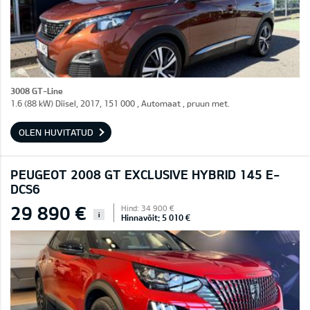
3008 GT-Line
1.6 (88 kW) Diisel, 2017, 151 000 , Automaat , pruun met.
OLEN HUVITATUD
PEUGEOT 2008 GT EXCLUSIVE HYBRID 145 E-
DCS6
29 890 €
Hind: 34 900 €
i
Hinnavõit: 5 010 €