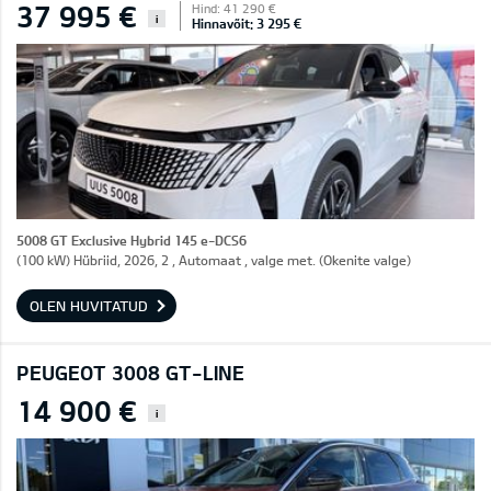
37 995 €
Hind: 41 290 €
i
Hinnavõit: 3 295 €
5008 GT Exclusive Hybrid 145 e-DCS6
(100 kW) Hübriid, 2026, 2 , Automaat , valge met. (Okenite valge)
OLEN HUVITATUD
PEUGEOT 3008 GT-LINE
14 900 €
i