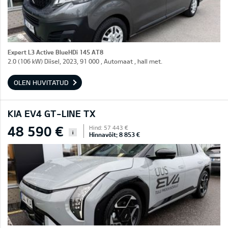
Expert L3 Active BlueHDi 145 AT8
2.0 (106 kW) Diisel, 2023, 91 000 , Automaat , hall met.
OLEN HUVITATUD
KIA EV4 GT-LINE TX
48 590 €
Hind: 57 443 €
i
Hinnavõit: 8 853 €