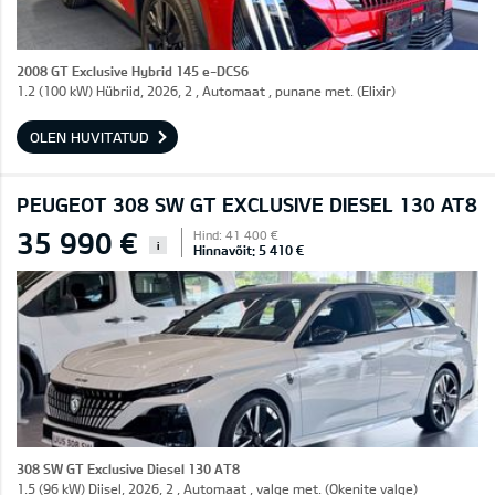
2008 GT Exclusive Hybrid 145 e-DCS6
1.2 (100 kW) Hübriid, 2026, 2 , Automaat , punane met. (Elixir)
OLEN HUVITATUD
PEUGEOT 308 SW GT EXCLUSIVE DIESEL 130 AT8
35 990 €
Hind: 41 400 €
i
Hinnavõit: 5 410 €
308 SW GT Exclusive Diesel 130 AT8
1.5 (96 kW) Diisel, 2026, 2 , Automaat , valge met. (Okenite valge)