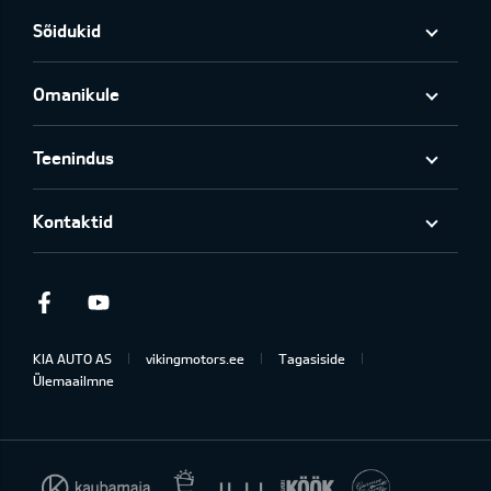
Sõidukid
Omanikule
Teenindus
Kontaktid
Facebook
Youtube
KIA AUTO AS
vikingmotors.ee
Tagasiside
Ülemaailmne