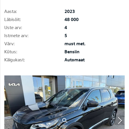
Aasta:
2023
Läbisõit:
48 000
Uste arv:
4
Istmete arv:
5
Värv:
must met.
Kütus:
Bensiin
Käigukast:
Automaat