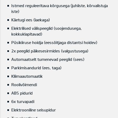
Istmed reguleeritava kõrgusega (juhiiste, kõrvalistuja
iste)
Käetugi ees (laekaga)
Elektrilised välispeeglid (soojendusega,
kokkuklapitavad)
Püsikiiruse hoidja (eessõitjaga distantsi hoidev)
2x peeglid päikesesirmides (valgustusega)
Automaatselt tumenevad peeglid (sees)
Parkimisandurid (ees, taga)
Kliimaautomaatik
Roolivõimendi
ABS pidurid
6x turvapadi
Elektrooniline seisupidur