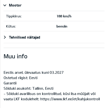
Mootor
Tippkiirus:
188 km/h
Kütus:
bensiin
Tehnilised näitajad
Muu info
Eestis arvel, ülevaatus kuni 03.2027
Ostetud riigist: Eesti
Garantii
Sõiduki asukoht: Tallinn, Eesti
- Sõiduki avariilisus on kontrollitud, küsi lisa müüjalt või
vaata LKF kodulehelt: https://www.lkf.ee/et/kahjukontroll