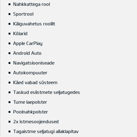
Nahkkattega rool
Sportrool
Käiguvahetus roolilt
Kõlarid
Apple CarPlay
Android Auto
Navigatsiooniseade
Autokompuuter
Käed vabad süsteem
Taskud esiistmete seljatugedes
Tume laepolster
Poolnahkpolster
2x istmesoojendused
Tagaistme seljatugi allaklapitav