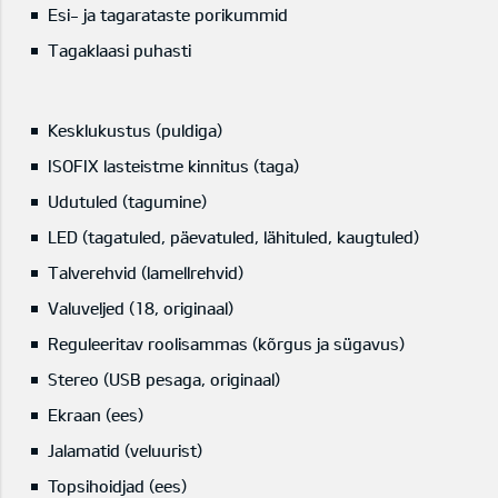
Esi- ja tagarataste porikummid
Tagaklaasi puhasti
Kesklukustus (puldiga)
ISOFIX lasteistme kinnitus (taga)
Udutuled (tagumine)
LED (tagatuled, päevatuled, lähituled, kaugtuled)
Talverehvid (lamellrehvid)
Valuveljed (18, originaal)
Reguleeritav roolisammas (kõrgus ja sügavus)
Stereo (USB pesaga, originaal)
Ekraan (ees)
Jalamatid (veluurist)
Topsihoidjad (ees)