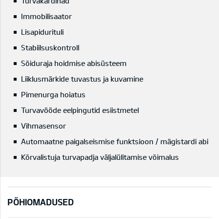
Turvakardinad
Immobilisaator
Lisapidurituli
Stabiilsuskontroll
Sõiduraja hoidmise abisüsteem
Liiklusmärkide tuvastus ja kuvamine
Pimenurga hoiatus
Turvavööde eelpingutid esiistmetel
Vihmasensor
Automaatne paigalseismise funktsioon / mägistardi abi
Kõrvalistuja turvapadja väljalülitamise võimalus
PÕHIOMADUSED