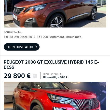
3008 GT-Line
1.6 (88 kW) Diisel, 2017, 151 000 , Automaat , pruun met.
OLEN HUVITATUD
PEUGEOT 2008 GT EXCLUSIVE HYBRID 145 E-
DCS6
29 890 €
Hind: 34 900 €
i
Hinnavõit: 5 010 €