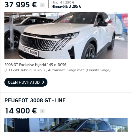
37 995 €
Hind: 41 290 €
i
Hinnavõit: 3 295 €
5008 GT Exclusive Hybrid 145 e-DCS6
(100 kW) Hübriid, 2026, 2 , Automaat , valge met. (Okenite valge)
OLEN HUVITATUD
PEUGEOT 3008 GT-LINE
14 900 €
i