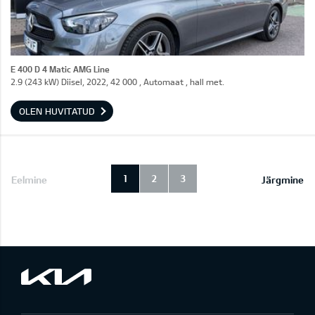
E 400 D 4 Matic AMG Line
2.9 (243 kW) Diisel, 2022, 42 000 , Automaat , hall met.
OLEN HUVITATUD
1
2
3
Eelmine
Järgmine