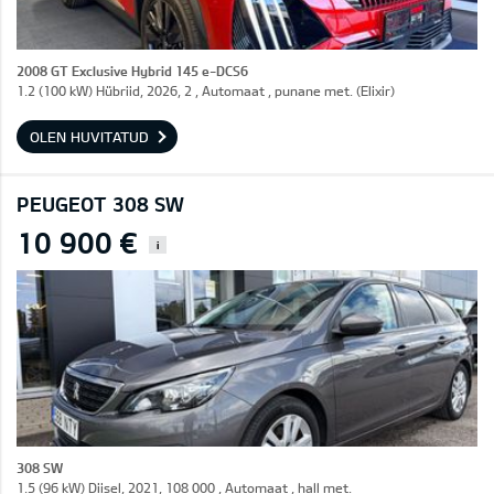
2008 GT Exclusive Hybrid 145 e-DCS6
1.2 (100 kW) Hübriid, 2026, 2 , Automaat , punane met. (Elixir)
OLEN HUVITATUD
PEUGEOT 308 SW
10 900 €
i
308 SW
1.5 (96 kW) Diisel, 2021, 108 000 , Automaat , hall met.