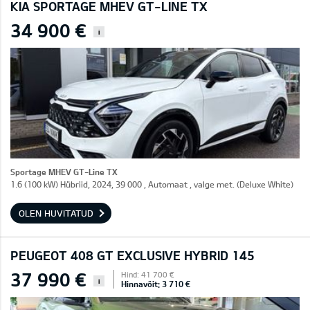
KIA SPORTAGE MHEV GT-LINE TX
34 900 €
i
Sportage MHEV GT-Line TX
1.6 (100 kW) Hübriid, 2024, 39 000 , Automaat , valge met. (Deluxe White)
OLEN HUVITATUD
PEUGEOT 408 GT EXCLUSIVE HYBRID 145
37 990 €
Hind: 41 700 €
i
Hinnavõit: 3 710 €