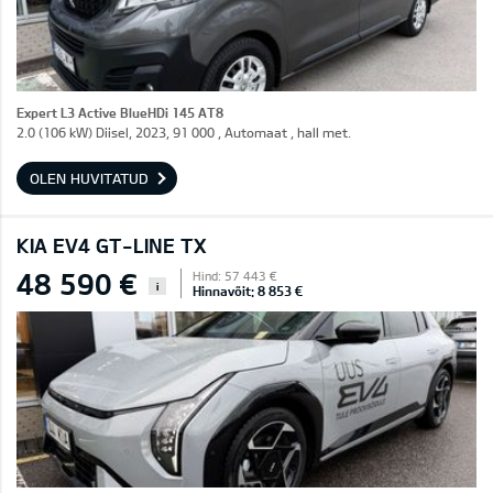
Expert L3 Active BlueHDi 145 AT8
2.0 (106 kW) Diisel, 2023, 91 000 , Automaat , hall met.
OLEN HUVITATUD
KIA EV4 GT-LINE TX
48 590 €
Hind: 57 443 €
i
Hinnavõit: 8 853 €