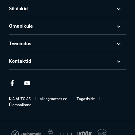
Sõidukid
Omanikule
Teenindus
Kontaktid
Facebook
Youtube
KIA AUTO AS
vikingmotors.ee
Tagasiside
Ülemaailmne