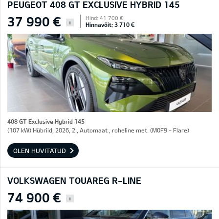
PEUGEOT 408 GT EXCLUSIVE HYBRID 145
37 990 €
Hind: 41 700 €
i
Hinnavõit: 3 710 €
408 GT Exclusive Hybrid 145
(107 kW) Hübriid, 2026, 2 , Automaat , roheline met. (M0F9 - Flare)
OLEN HUVITATUD
VOLKSWAGEN TOUAREG R-LINE
74 900 €
i