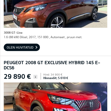
3008 GT-Line
1.6 (88 kW) Diisel, 2017, 151 000 , Automaat , pruun met.
OLEN HUVITATUD
PEUGEOT 2008 GT EXCLUSIVE HYBRID 145 E-
DCS6
29 890 €
Hind: 34 900 €
i
Hinnavõit: 5 010 €