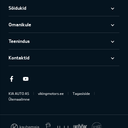
Sõidukid
Omanikule
Teenindus
Kontaktid
Facebook
Youtube
KIA AUTO AS
vikingmotors.ee
Tagasiside
Ülemaailmne