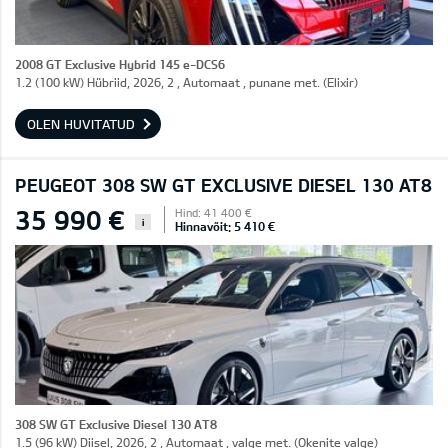
2008 GT Exclusive Hybrid 145 e-DCS6
1.2 (100 kW) Hübriid, 2026, 2 , Automaat , punane met. (Elixir)
OLEN HUVITATUD
PEUGEOT 308 SW GT EXCLUSIVE DIESEL 130 AT8
35 990 €
Hind: 41 400 €
i
Hinnavõit: 5 410 €
308 SW GT Exclusive Diesel 130 AT8
1.5 (96 kW) Diisel, 2026, 2 , Automaat , valge met. (Okenite valge)