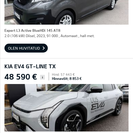
Expert L3 Active BlueHDi 145 AT8
2.0 (106 kW) Diisel, 2023, 91 000 , Automaat , hall met.
OLEN HUVITATUD
KIA EV4 GT-LINE TX
48 590 €
Hind: 57 443 €
i
Hinnavõit: 8 853 €