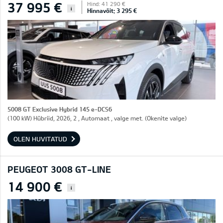
37 995 €
Hind: 41 290 €
i
Hinnavõit: 3 295 €
5008 GT Exclusive Hybrid 145 e-DCS6
(100 kW) Hübriid, 2026, 2 , Automaat , valge met. (Okenite valge)
OLEN HUVITATUD
PEUGEOT 3008 GT-LINE
14 900 €
i