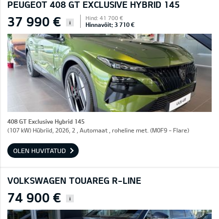
PEUGEOT 408 GT EXCLUSIVE HYBRID 145
37 990 €
Hind: 41 700 €
i
Hinnavõit: 3 710 €
408 GT Exclusive Hybrid 145
(107 kW) Hübriid, 2026, 2 , Automaat , roheline met. (M0F9 - Flare)
OLEN HUVITATUD
VOLKSWAGEN TOUAREG R-LINE
74 900 €
i