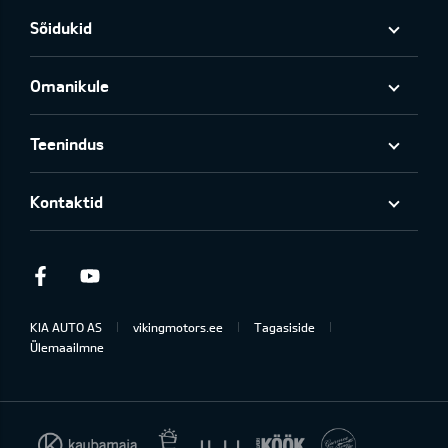
Sõidukid
Omanikule
Teenindus
Kontaktid
Facebook
Youtube
KIA AUTO AS
vikingmotors.ee
Tagasiside
Ülemaailmne