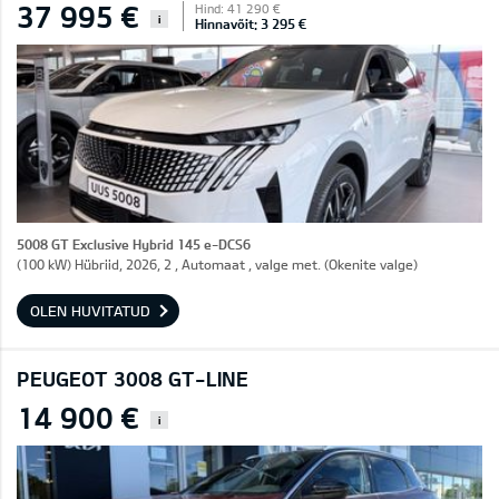
37 995 €
Hind: 41 290 €
i
Hinnavõit: 3 295 €
5008 GT Exclusive Hybrid 145 e-DCS6
(100 kW) Hübriid, 2026, 2 , Automaat , valge met. (Okenite valge)
OLEN HUVITATUD
PEUGEOT 3008 GT-LINE
14 900 €
i