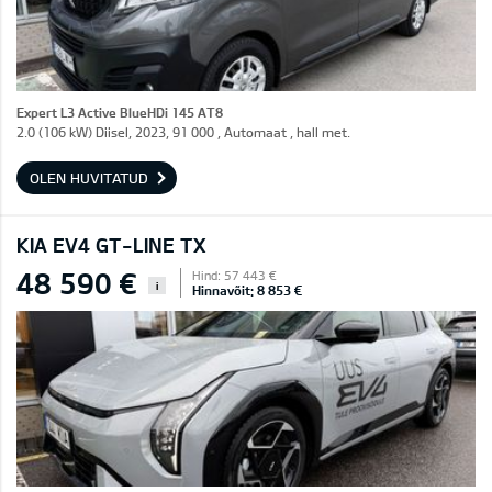
Expert L3 Active BlueHDi 145 AT8
2.0 (106 kW) Diisel, 2023, 91 000 , Automaat , hall met.
OLEN HUVITATUD
KIA EV4 GT-LINE TX
48 590 €
Hind: 57 443 €
i
Hinnavõit: 8 853 €