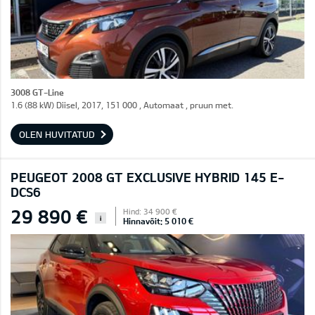
3008 GT-Line
1.6 (88 kW) Diisel, 2017, 151 000 , Automaat , pruun met.
OLEN HUVITATUD
PEUGEOT 2008 GT EXCLUSIVE HYBRID 145 E-
DCS6
29 890 €
Hind: 34 900 €
i
Hinnavõit: 5 010 €