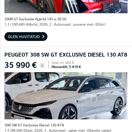
2008 GT Exclusive Hybrid 145 e-DCS6
1.2 (100 kW) Hübriid, 2026, 2 , Automaat , punane met. (Elixir)
OLEN HUVITATUD
PEUGEOT 308 SW GT EXCLUSIVE DIESEL 130 AT8
35 990 €
Hind: 41 400 €
i
Hinnavõit: 5 410 €
308 SW GT Exclusive Diesel 130 AT8
1.5 (96 kW) Diisel, 2026, 2 , Automaat , valge met. (Okenite valge)