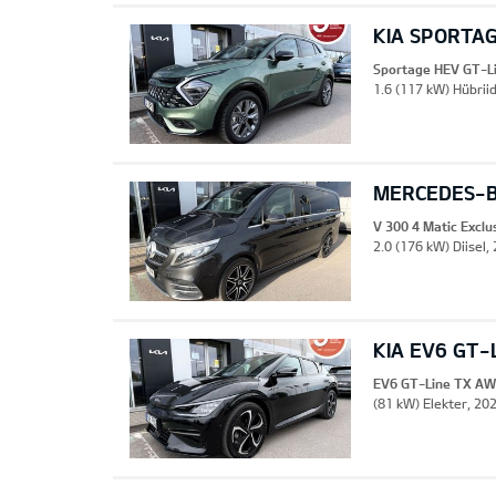
KIA SPORTAG
Sportage HEV GT-L
1.6 (117 kW) Hübrii
MERCEDES-B
V 300 4 Matic Excl
2.0 (176 kW) Diisel,
KIA EV6 GT-
EV6 GT-Line TX A
(81 kW) Elekter, 20