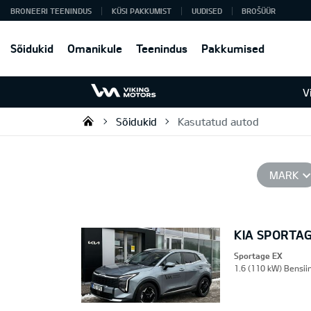
BRONEERI TEENINDUS
KÜSI PAKKUMIST
UUDISED
BROŠÜÜR
Sõidukid
Omanikule
Teenindus
Pakkumised
V
Sõidukid
Kasutatud autod
Viking Motors - Kia müük, hoold
MARK
KIA SPORTA
Sportage EX
1.6 (110 kW) Bensiin