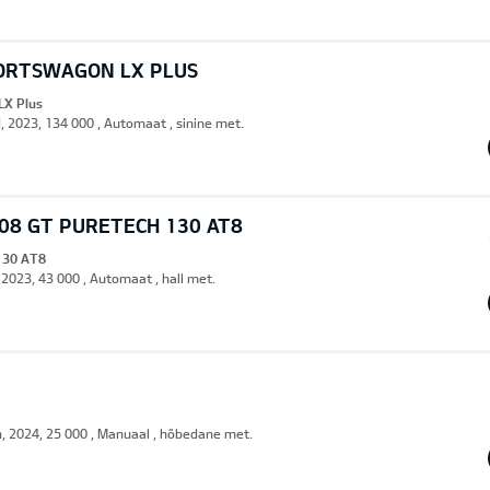
PORTSWAGON LX PLUS
LX Plus
d, 2023, 134 000 , Automaat , sinine met.
08 GT PURETECH 130 AT8
130 AT8
 2023, 43 000 , Automaat , hall met.
n, 2024, 25 000 , Manuaal , hõbedane met.