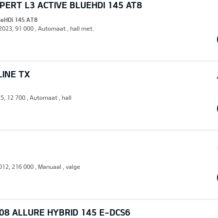
ERT L3 ACTIVE BLUEHDI 145 AT8
lueHDi 145 AT8
 2023, 91 000 , Automaat , hall met.
LINE TX
5, 12 700 , Automaat , hall
2012, 216 000 , Manuaal , valge
08 ALLURE HYBRID 145 E-DCS6