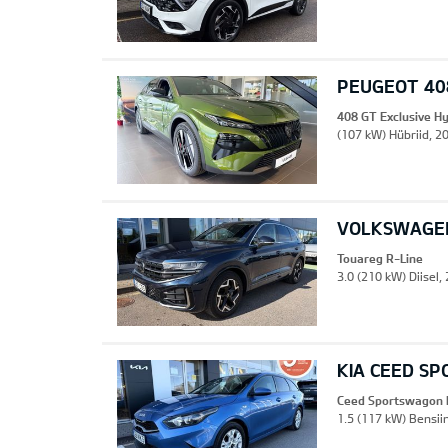
PEUGEOT 408
408 GT Exclusive H
(107 kW) Hübriid, 2
VOLKSWAGEN
Touareg R-Line
3.0 (210 kW) Diisel,
KIA CEED S
Ceed Sportswagon 
1.5 (117 kW) Bensii