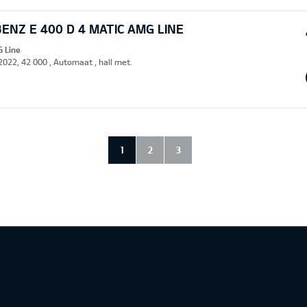
NZ E 400 D 4 MATIC AMG LINE
G Line
 2022, 42 000 , Automaat , hall met.
1
2
3