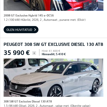
2008 GT Exclusive Hybrid 145 e-DCS6
1.2 (100 kW) Hübriid, 2026, 2 , Automaat , punane met. (Elixir)
OLEN HUVITATUD
PEUGEOT 308 SW GT EXCLUSIVE DIESEL 130 AT8
35 990 €
Hind: 41 400 €
i
Hinnavõit: 5 410 €
308 SW GT Exclusive Diesel 130 AT8
1.5 (96 kW) Diisel, 2026, 2 , Automaat , valge met. (Okenite valge)