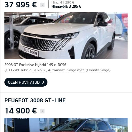
37 995 €
Hind: 41 290 €
i
Hinnavõit: 3 295 €
5008 GT Exclusive Hybrid 145 e-DCS6
(100 kW) Hübriid, 2026, 2 , Automaat , valge met. (Okenite valge)
OLEN HUVITATUD
PEUGEOT 3008 GT-LINE
14 900 €
i