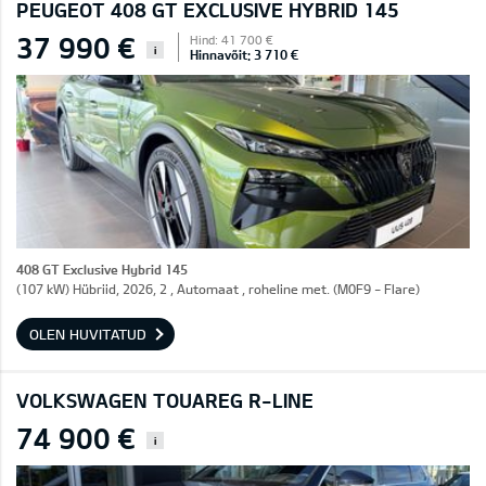
PEUGEOT 408 GT EXCLUSIVE HYBRID 145
37 990 €
Hind: 41 700 €
i
Hinnavõit: 3 710 €
408 GT Exclusive Hybrid 145
(107 kW) Hübriid, 2026, 2 , Automaat , roheline met. (M0F9 - Flare)
OLEN HUVITATUD
VOLKSWAGEN TOUAREG R-LINE
74 900 €
i