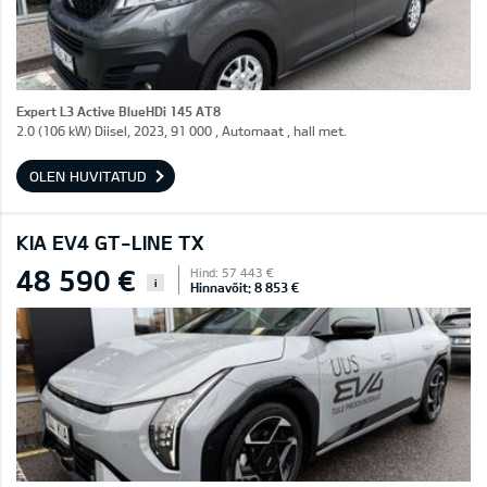
Expert L3 Active BlueHDi 145 AT8
2.0 (106 kW) Diisel, 2023, 91 000 , Automaat , hall met.
OLEN HUVITATUD
KIA EV4 GT-LINE TX
48 590 €
Hind: 57 443 €
i
Hinnavõit: 8 853 €