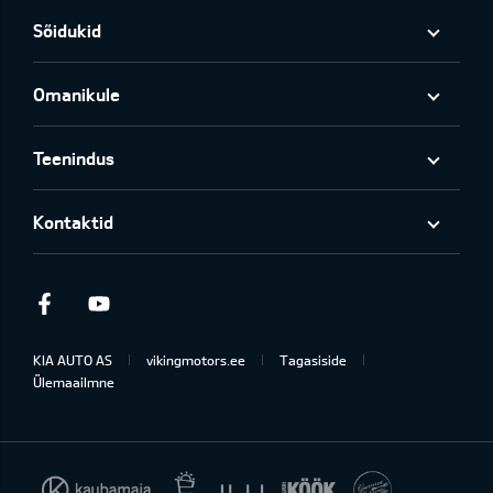
Sõidukid
Omanikule
Teenindus
Kontaktid
Facebook
Youtube
KIA AUTO AS
vikingmotors.ee
Tagasiside
Ülemaailmne