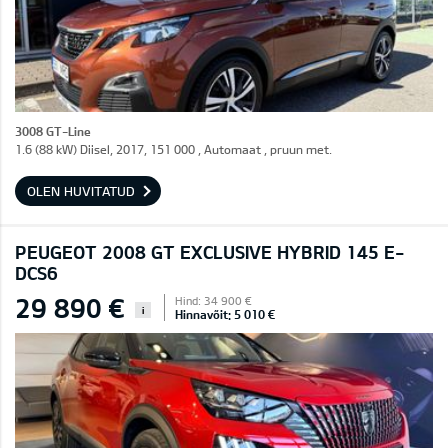
3008 GT-Line
1.6 (88 kW) Diisel, 2017, 151 000 , Automaat , pruun met.
OLEN HUVITATUD
PEUGEOT 2008 GT EXCLUSIVE HYBRID 145 E-
DCS6
29 890 €
Hind: 34 900 €
i
Hinnavõit: 5 010 €