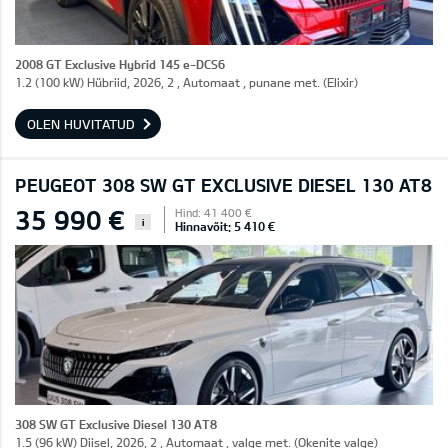
2008 GT Exclusive Hybrid 145 e-DCS6
1.2 (100 kW) Hübriid, 2026, 2 , Automaat , punane met. (Elixir)
OLEN HUVITATUD
PEUGEOT 308 SW GT EXCLUSIVE DIESEL 130 AT8
35 990 €
Hind: 41 400 €
i
Hinnavõit: 5 410 €
308 SW GT Exclusive Diesel 130 AT8
1.5 (96 kW) Diisel, 2026, 2 , Automaat , valge met. (Okenite valge)