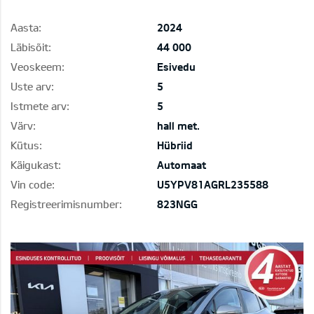
Aasta:
2024
Läbisõit:
44 000
Veoskeem:
Esivedu
Uste arv:
5
Istmete arv:
5
Värv:
hall met.
Kütus:
Hübriid
Käigukast:
Automaat
Vin code:
U5YPV81AGRL235588
Registreerimisnumber:
823NGG