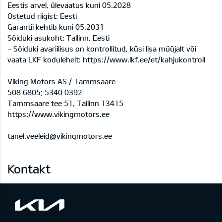
Eestis arvel, ülevaatus kuni 05.2028
Ostetud riigist: Eesti
Garantii kehtib kuni 05.2031
Sõiduki asukoht: Tallinn, Eesti
- Sõiduki avariilisus on kontrollitud, küsi lisa müüjalt või
vaata LKF kodulehelt: https://www.lkf.ee/et/kahjukontroll
Viking Motors AS / Tammsaare
508 6805; 5340 0392
Tammsaare tee 51, Tallinn 13415
https://www.vikingmotors.ee
tanel.veeleid@vikingmotors.ee
Kontakt