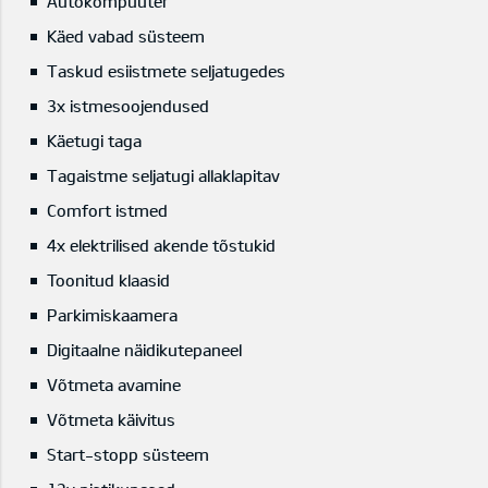
Autokompuuter
Käed vabad süsteem
Taskud esiistmete seljatugedes
3x istmesoojendused
Käetugi taga
Tagaistme seljatugi allaklapitav
Comfort istmed
4x elektrilised akende tõstukid
Toonitud klaasid
Parkimiskaamera
Digitaalne näidikutepaneel
Võtmeta avamine
Võtmeta käivitus
Start-stopp süsteem