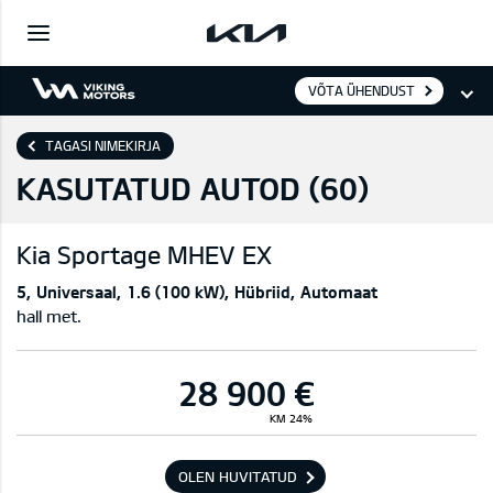
VÕTA ÜHENDUST
TAGASI NIMEKIRJA
KASUTATUD AUTOD (
60
)
Kia
Sportage MHEV EX
5
Universaal
1.6 (100 kW)
Hübriid
Automaat
hall met.
28 900 €
KM 24%
OLEN HUVITATUD