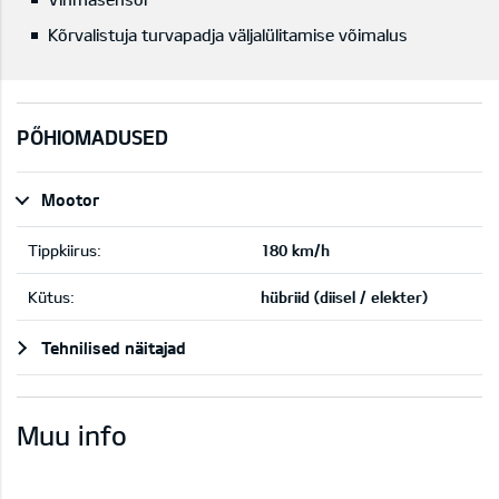
Kõrvalistuja turvapadja väljalülitamise võimalus
PÕHIOMADUSED
Mootor
Tippkiirus:
180 km/h
Kütus:
hübriid (diisel / elekter)
Tehnilised näitajad
Muu info