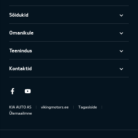
Sõidukid
Omanikule
Teenindus
Kontaktid
Facebook
Youtube
KIA AUTO AS
vikingmotors.ee
Tagasiside
Ülemaailmne