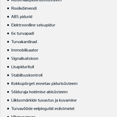
Roolivõimendi
ABS pidurid
Elektrooniline seisupidur
6x turvapadi
Turvakardinad
Immobilisaator
Signalisatsioon
Lisapidurituli
Stabiilsuskontroll
Kokkupõrget ennetav pidurisüsteem
Sõiduraja hoidmise abisüsteem
Liiklusmärkide tuvastus ja kuvamine
Turvavööde eelpingutid esiistmetel
Vihmasensor