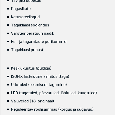
12v pistikupesad
Pagasikate
Katusereelingud
Tagaklaasi soojendus
Välistemperatuuri näidik
Esi- ja tagarataste porikummid
Tagaklaasi puhasti
Kesklukustus (puldiga)
ISOFIX lasteistme kinnitus (taga)
Udutuled (eesmised, tagumine)
LED (tagatuled, päevatuled, lähituled, kaugtuled)
Valuveljed (18, originaal)
Reguleeritav roolisammas (kõrgus ja sügavus)