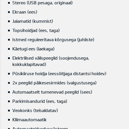
Stereo (USB pesaga, originaal)
Ekraan (ees)
Jalamatid (kummist)
Topsihoidjad (ees, taga)
Istmed reguleeritava kõrgusega (juhiiste)
Käetugi ees (laekaga)
Elektrilised välispeeglid (soojendusega,
kokkuklapitavad)
Püsikiiruse hoidja (eessõitjaga distantsi hoidev)
2x peeglid päikesesirmides (valgustusega)
Automaatselt tumenevad peeglid (sees)
Parkimisandurid (ees, taga)
Veokonks (teisaldatav)
Kliimaautomaatik
Automaatpidurdussüsteem