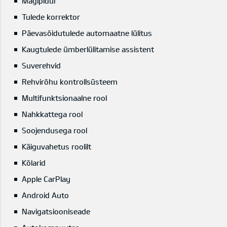
Mägipidur
Tulede korrektor
Päevasõidutulede automaatne lülitus
Kaugtulede ümberlülitamise assistent
Suverehvid
Rehvirõhu kontrollsüsteem
Multifunktsionaalne rool
Nahkkattega rool
Soojendusega rool
Käiguvahetus roolilt
Kõlarid
Apple CarPlay
Android Auto
Navigatsiooniseade