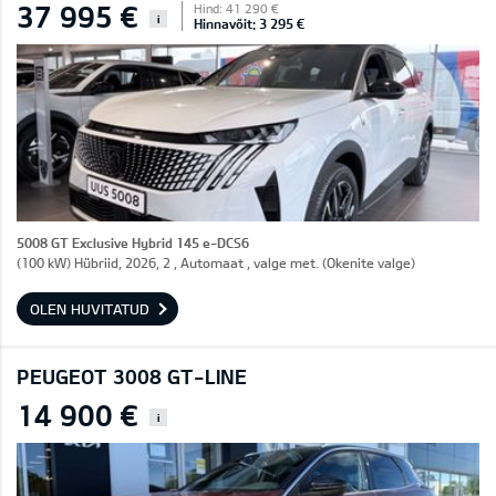
37 995 €
Hind: 41 290 €
i
Hinnavõit: 3 295 €
5008 GT Exclusive Hybrid 145 e-DCS6
(100 kW) Hübriid, 2026, 2 , Automaat , valge met. (Okenite valge)
OLEN HUVITATUD
PEUGEOT 3008 GT-LINE
14 900 €
i