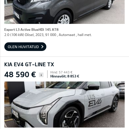
Expert L3 Active BlueHDi 145 AT8
2.0 (106 kW) Diisel, 2023, 91 000 , Automaat , hall met.
OLEN HUVITATUD
KIA EV4 GT-LINE TX
48 590 €
Hind: 57 443 €
i
Hinnavõit: 8 853 €