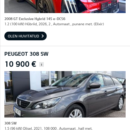
2008 GT Exclusive Hybrid 145 e-DCS6
1.2 (100 kW) Hübriid, 2026, 2 , Automaat , punane met. (Elixir)
OLEN HUVITATUD
PEUGEOT 308 SW
10 900 €
i
308 SW
1.5 (96 kW) Diisel, 2021, 108 000 , Automaat , hall met.