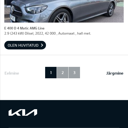
E 400 D 4 Matic AMG Line
2.9 (243 kW) Diisel, 2022, 42 000 , Automaat , hall met.
OLEN HUVITATUD
1
2
3
Eelmine
Järgmine