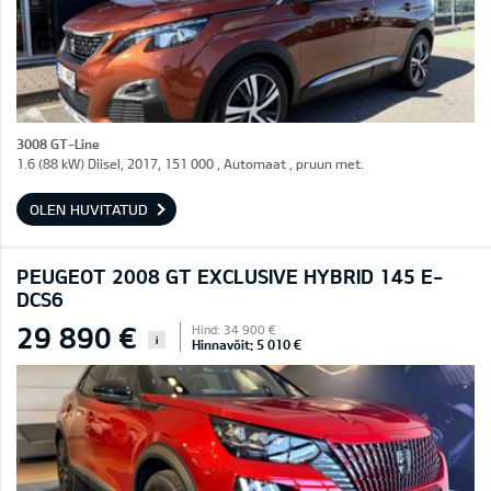
3008 GT-Line
1.6 (88 kW) Diisel, 2017, 151 000 , Automaat , pruun met.
OLEN HUVITATUD
PEUGEOT 2008 GT EXCLUSIVE HYBRID 145 E-
DCS6
29 890 €
Hind: 34 900 €
i
Hinnavõit: 5 010 €