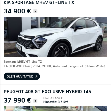
KIA SPORTAGE MHEV GT-LINE TX
34 900 €
i
Sportage MHEV GT-Line TX
1.6 (100 kW) Hübriid, 2024, 39 000 , Automaat , valge met. (Deluxe White)
OLEN HUVITATUD
PEUGEOT 408 GT EXCLUSIVE HYBRID 145
37 990 €
Hind: 41 700 €
i
Hinnavõit: 3 710 €