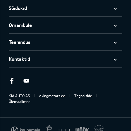
Sõidukid
Omanikule
Teenindus
Kontaktid
Facebook
Youtube
KIA AUTO AS
vikingmotors.ee
Tagasiside
Ülemaailmne