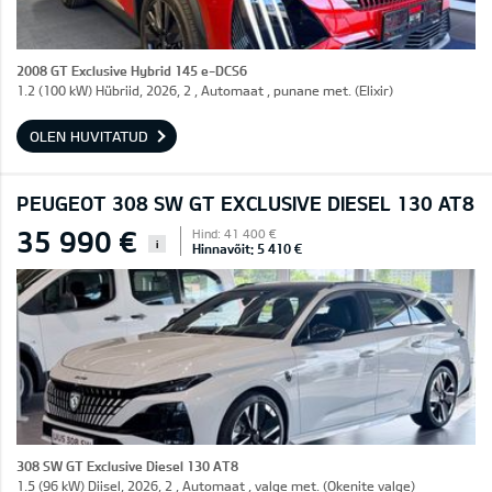
2008 GT Exclusive Hybrid 145 e-DCS6
1.2 (100 kW) Hübriid, 2026, 2 , Automaat , punane met. (Elixir)
OLEN HUVITATUD
PEUGEOT 308 SW GT EXCLUSIVE DIESEL 130 AT8
35 990 €
Hind: 41 400 €
i
Hinnavõit: 5 410 €
308 SW GT Exclusive Diesel 130 AT8
1.5 (96 kW) Diisel, 2026, 2 , Automaat , valge met. (Okenite valge)