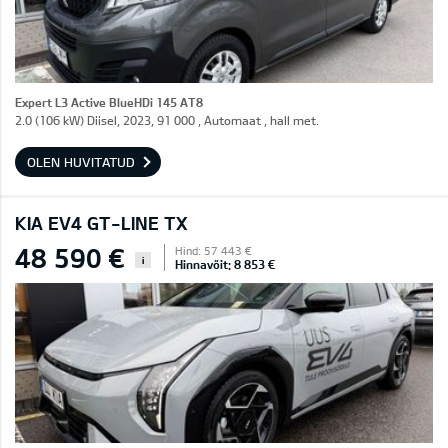
Expert L3 Active BlueHDi 145 AT8
2.0 (106 kW) Diisel, 2023, 91 000 , Automaat , hall met.
OLEN HUVITATUD
KIA EV4 GT-LINE TX
48 590 €
Hind: 57 443 €
i
Hinnavõit: 8 853 €