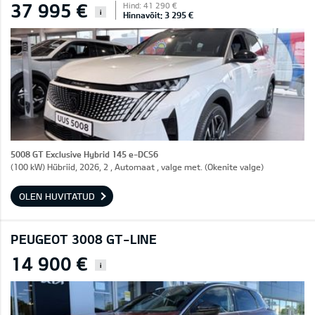
37 995 €
Hind: 41 290 €
i
Hinnavõit: 3 295 €
5008 GT Exclusive Hybrid 145 e-DCS6
(100 kW) Hübriid, 2026, 2 , Automaat , valge met. (Okenite valge)
OLEN HUVITATUD
PEUGEOT 3008 GT-LINE
14 900 €
i