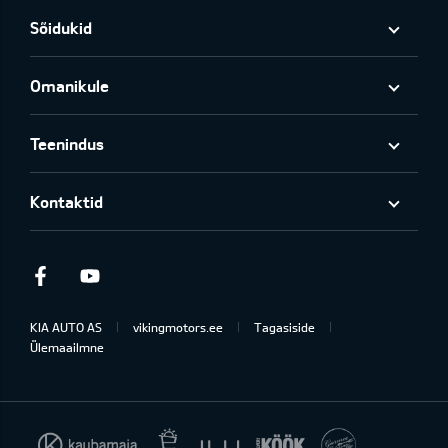
Sõidukid
Omanikule
Teenindus
Kontaktid
Facebook
Youtube
KIA AUTO AS
vikingmotors.ee
Tagasiside
Ülemaailmne