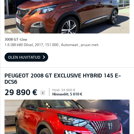
3008 GT-Line
1.6 (88 kW) Diisel, 2017, 151 000 , Automaat , pruun met.
OLEN HUVITATUD
PEUGEOT 2008 GT EXCLUSIVE HYBRID 145 E-
DCS6
29 890 €
Hind: 34 900 €
i
Hinnavõit: 5 010 €