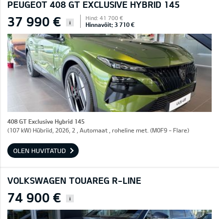
PEUGEOT 408 GT EXCLUSIVE HYBRID 145
37 990 €
Hind: 41 700 €
i
Hinnavõit: 3 710 €
408 GT Exclusive Hybrid 145
(107 kW) Hübriid, 2026, 2 , Automaat , roheline met. (M0F9 - Flare)
OLEN HUVITATUD
VOLKSWAGEN TOUAREG R-LINE
74 900 €
i