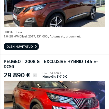
3008 GT-Line
1.6 (88 kW) Diisel, 2017, 151 000 , Automaat , pruun met.
OLEN HUVITATUD
PEUGEOT 2008 GT EXCLUSIVE HYBRID 145 E-
DCS6
29 890 €
Hind: 34 900 €
i
Hinnavõit: 5 010 €