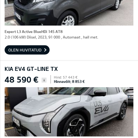
Expert L3 Active BlueHDi 145 AT8
2.0 (106 kW) Diisel, 2023, 91 000 , Automaat , hall met.
OLEN HUVITATUD
KIA EV4 GT-LINE TX
48 590 €
Hind: 57 443 €
i
Hinnavõit: 8 853 €