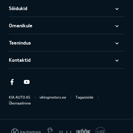
Sõidukid
Omanikule
Teenindus
Kontaktid
Facebook
Youtube
KIA AUTO AS
vikingmotors.ee
Tagasiside
Ülemaailmne