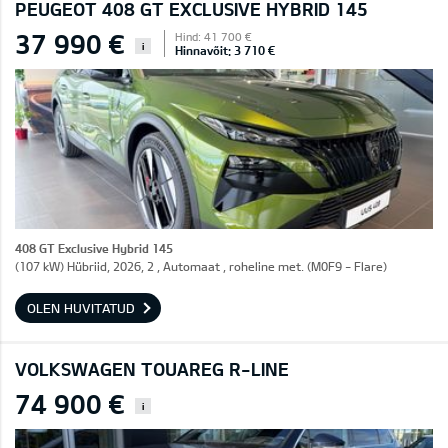
PEUGEOT 408 GT EXCLUSIVE HYBRID 145
37 990 €
Hind: 41 700 €
i
Hinnavõit: 3 710 €
408 GT Exclusive Hybrid 145
(107 kW) Hübriid, 2026, 2 , Automaat , roheline met. (M0F9 - Flare)
OLEN HUVITATUD
VOLKSWAGEN TOUAREG R-LINE
74 900 €
i