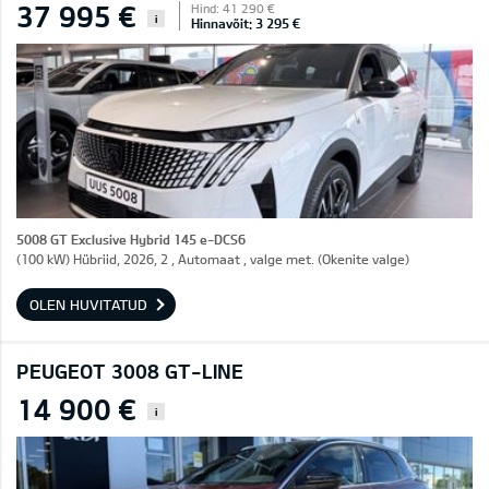
37 995 €
Hind: 41 290 €
i
Hinnavõit: 3 295 €
5008 GT Exclusive Hybrid 145 e-DCS6
(100 kW) Hübriid, 2026, 2 , Automaat , valge met. (Okenite valge)
OLEN HUVITATUD
PEUGEOT 3008 GT-LINE
14 900 €
i