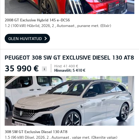
2008 GT Exclusive Hybrid 145 e-DCS6
1.2 (100 kW) Hübriid, 2026, 2 , Automaat , punane met. (Elixir)
OLEN HUVITATUD
PEUGEOT 308 SW GT EXCLUSIVE DIESEL 130 AT8
35 990 €
Hind: 41 400 €
i
Hinnavõit: 5 410 €
308 SW GT Exclusive Diesel 130 AT8
1.5 (96 kW) Diisel, 2026, 2 , Automaat , valge met. (Okenite valge)