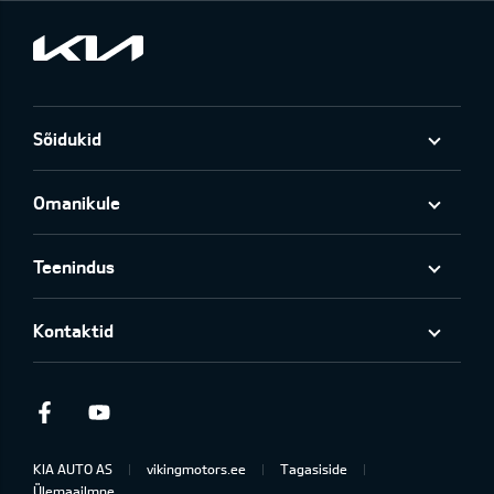
Sõidukid
Omanikule
Teenindus
Kontaktid
Facebook
Youtube
KIA AUTO AS
vikingmotors.ee
Tagasiside
Ülemaailmne