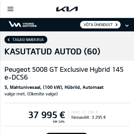
VÕTA ÜHENDUST
TAGASI NIMEKIRJA
KASUTATUD AUTOD (
60
)
Peugeot
5008 GT Exclusive Hybrid 145
e-DCS6
5
Mahtunivesaal
(100 kW)
Hübriid
Automaat
valge met. (Okenite valge)
37 995 €
hind:
41 290 €
hinnavõit:
3 295 €
KM 24%