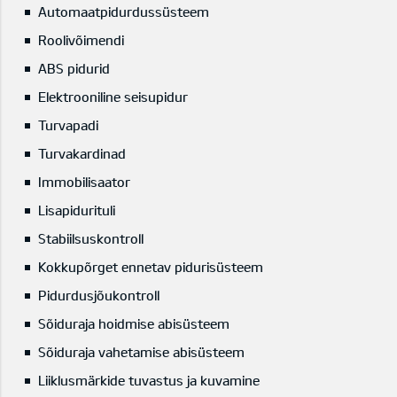
Automaatpidurdussüsteem
Roolivõimendi
ABS pidurid
Elektrooniline seisupidur
Turvapadi
Turvakardinad
Immobilisaator
Lisapidurituli
Stabiilsuskontroll
Kokkupõrget ennetav pidurisüsteem
Pidurdusjõukontroll
Sõiduraja hoidmise abisüsteem
Sõiduraja vahetamise abisüsteem
Liiklusmärkide tuvastus ja kuvamine