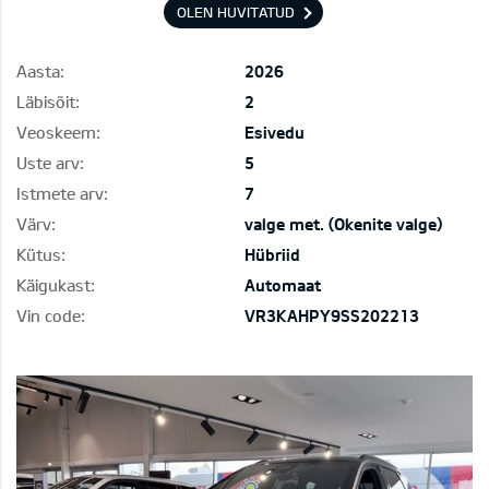
OLEN HUVITATUD
Aasta:
2026
Läbisõit:
2
Veoskeem:
Esivedu
Uste arv:
5
Istmete arv:
7
Värv:
valge met. (Okenite valge)
Kütus:
Hübriid
Käigukast:
Automaat
Vin code:
VR3KAHPY9SS202213