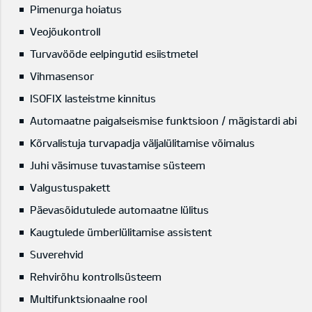
Pimenurga hoiatus
Veojõukontroll
Turvavööde eelpingutid esiistmetel
Vihmasensor
ISOFIX lasteistme kinnitus
Automaatne paigalseismise funktsioon / mägistardi abi
Kõrvalistuja turvapadja väljalülitamise võimalus
Juhi väsimuse tuvastamise süsteem
Valgustuspakett
Päevasõidutulede automaatne lülitus
Kaugtulede ümberlülitamise assistent
Suverehvid
Rehvirõhu kontrollsüsteem
Multifunktsionaalne rool