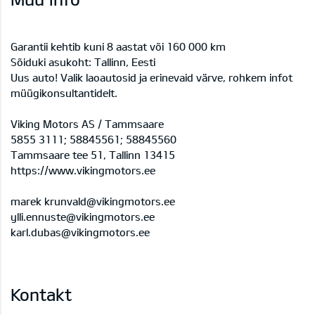
Garantii kehtib kuni 8 aastat või 160 000 km
Sõiduki asukoht: Tallinn, Eesti
Uus auto! Valik laoautosid ja erinevaid värve, rohkem infot
müügikonsultantidelt.
Viking Motors AS / Tammsaare
5855 3111; 58845561; 58845560
Tammsaare tee 51, Tallinn 13415
https://www.vikingmotors.ee
marek krunvald@vikingmotors.ee
ylli.ennuste@vikingmotors.ee
karl.dubas@vikingmotors.ee
Kontakt