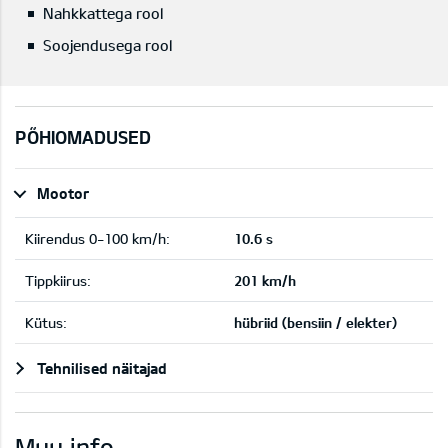
Nahkkattega rool
Soojendusega rool
PÕHIOMADUSED
Mootor
Kiirendus 0-100 km/h:
10.6 s
Tippkiirus:
201 km/h
Kütus:
hübriid (bensiin / elekter)
Tehnilised näitajad
Muu info