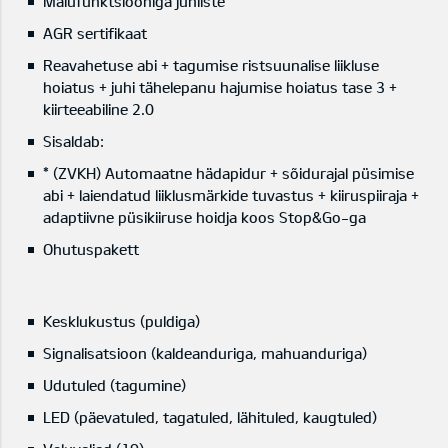
Mälufunktsiooniga juhiiste
AGR sertifikaat
Reavahetuse abi + tagumise ristsuunalise liikluse
hoiatus + juhi tähelepanu hajumise hoiatus tase 3 +
kiirteeabiline 2.0
Sisaldab:
* (ZVKH) Automaatne hädapidur + sõidurajal püsimise
abi + laiendatud liiklusmärkide tuvastus + kiiruspiiraja +
adaptiivne püsikiiruse hoidja koos Stop&Go-ga
Ohutuspakett
Kesklukustus (puldiga)
Signalisatsioon (kaldeanduriga, mahuanduriga)
Udutuled (tagumine)
LED (päevatuled, tagatuled, lähituled, kaugtuled)