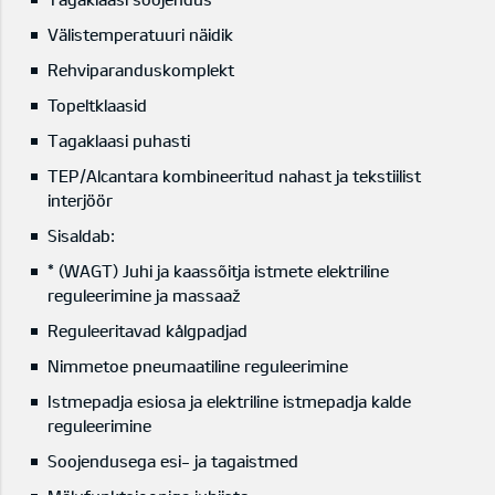
Välistemperatuuri näidik
Rehviparanduskomplekt
Topeltklaasid
Tagaklaasi puhasti
TEP/Alcantara kombineeritud nahast ja tekstiilist
interjöör
Sisaldab:
* (WAGT) Juhi ja kaassõitja istmete elektriline
reguleerimine ja massaaž
Reguleeritavad kålgpadjad
Nimmetoe pneumaatiline reguleerimine
Istmepadja esiosa ja elektriline istmepadja kalde
reguleerimine
Soojendusega esi- ja tagaistmed