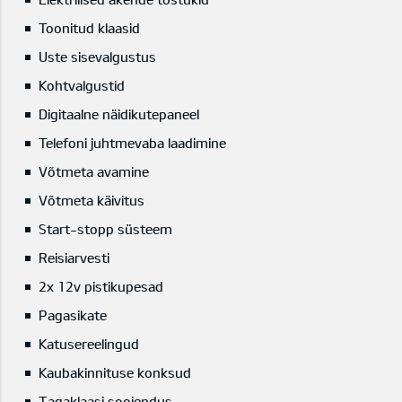
Toonitud klaasid
Uste sisevalgustus
Kohtvalgustid
Digitaalne näidikutepaneel
Telefoni juhtmevaba laadimine
Võtmeta avamine
Võtmeta käivitus
Start-stopp süsteem
Reisiarvesti
2x 12v pistikupesad
Pagasikate
Katusereelingud
Kaubakinnituse konksud
Tagaklaasi soojendus