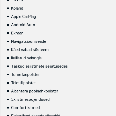
Kõlarid
Apple CarPlay
Android Auto
Ekraan
Navigatsiooniseade
Käed vabad süsteem
Iluliistud salongis
Taskud esiistmete seljatugedes
Tume laepolster
Tekstiilpolster
Alcantara poolnahkpolster
5x istmesoojendused
Comfort istmed
Elektrilised akende tõstukid