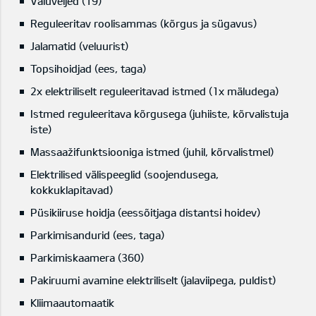
Valuveljed (19)
Reguleeritav roolisammas (kõrgus ja sügavus)
Jalamatid (veluurist)
Topsihoidjad (ees, taga)
2x elektriliselt reguleeritavad istmed (1x mäludega)
Istmed reguleeritava kõrgusega (juhiiste, kõrvalistuja
iste)
Massaažifunktsiooniga istmed (juhil, kõrvalistmel)
Elektrilised välispeeglid (soojendusega,
kokkuklapitavad)
Püsikiiruse hoidja (eessõitjaga distantsi hoidev)
Parkimisandurid (ees, taga)
Parkimiskaamera (360)
Pakiruumi avamine elektriliselt (jalaviipega, puldist)
Kliimaautomaatik