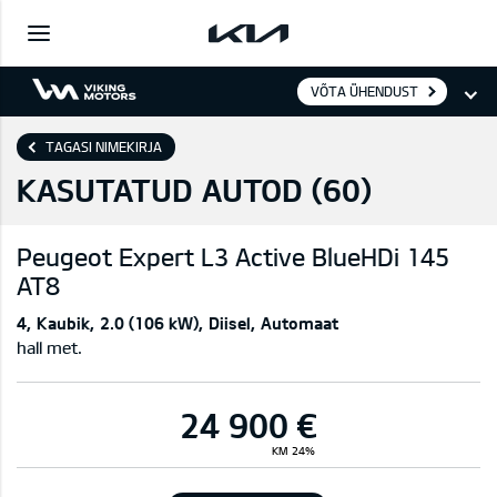
VÕTA ÜHENDUST
TAGASI NIMEKIRJA
KASUTATUD AUTOD (
60
)
Peugeot
Expert L3 Active BlueHDi 145
AT8
4
Kaubik
2.0 (106 kW)
Diisel
Automaat
hall met.
24 900 €
KM 24%