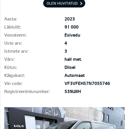
OLEN HUVITATUD
Aasta:
2023
Läbisõit:
91 000
Veoskeem:
Esivedu
Uste arv:
4
Istmete arv:
3
Värv:
hall met.
Kütus:
Diisel
Käigukast:
Automaat
Vin code:
VF3VFEHS7N7055746
Registreerimisnumber:
539LWH