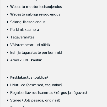
Webasto mootori eelsoojendus
Webasto salongi eelsoojendus
Salongi lisasoojendus
Parkimiskaamera
Tagavararatas
Välistemperatuuri näidik
Esi- ja tagarataste porikummid
Arvel kui N1 kaubik
Kesklukustus (puldiga)
Udutuled (eesmised, tagumine)
Reguleeritav roolisammas (kõrgus ja sügavus)
Stereo (USB pesaga, originaal)