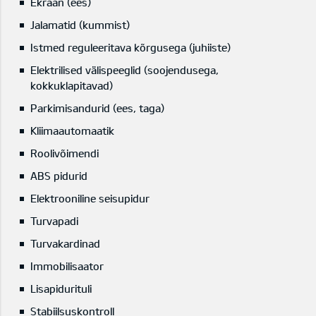
Ekraan (ees)
Jalamatid (kummist)
Istmed reguleeritava kõrgusega (juhiiste)
Elektrilised välispeeglid (soojendusega,
kokkuklapitavad)
Parkimisandurid (ees, taga)
Kliimaautomaatik
Roolivõimendi
ABS pidurid
Elektrooniline seisupidur
Turvapadi
Turvakardinad
Immobilisaator
Lisapidurituli
Stabiilsuskontroll