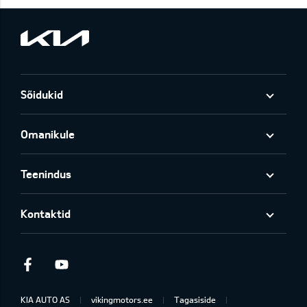
Sõidukid
Omanikule
Teenindus
Kontaktid
Facebook
Youtube
KIA AUTO AS
vikingmotors.ee
Tagasiside