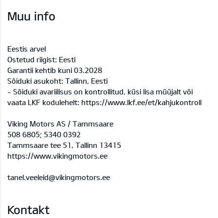
Muu info
Eestis arvel
Ostetud riigist: Eesti
Garantii kehtib kuni 03.2028
Sõiduki asukoht: Tallinn, Eesti
- Sõiduki avariilisus on kontrollitud, küsi lisa müüjalt või
vaata LKF kodulehelt: https://www.lkf.ee/et/kahjukontroll
Viking Motors AS / Tammsaare
508 6805; 5340 0392
Tammsaare tee 51, Tallinn 13415
https://www.vikingmotors.ee
tanel.veeleid@vikingmotors.ee
Kontakt