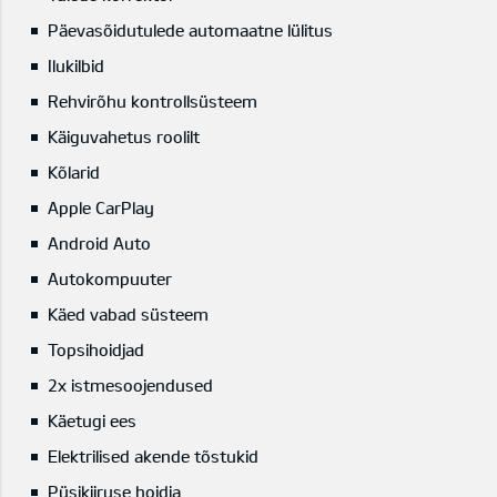
Päevasõidutulede automaatne lülitus
Ilukilbid
Rehvirõhu kontrollsüsteem
Käiguvahetus roolilt
Kõlarid
Apple CarPlay
Android Auto
Autokompuuter
Käed vabad süsteem
Topsihoidjad
2x istmesoojendused
Käetugi ees
Elektrilised akende tõstukid
Püsikiiruse hoidja