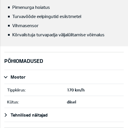
Pimenurga hoiatus
Turvavööde eelpingutid esiistmetel
Vihmasensor
Kõrvalistuja turvapadja väljalülitamise võimalus
PÕHIOMADUSED
Mootor
Tippkiirus:
170 km/h
Kütus:
diisel
Tehnilised näitajad