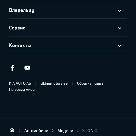
Владельцу
Сервис
Контакты
Facebook
Youtube
KIA AUTO AS
vikingmotors.ee
Обратная связь
По всему миру
Автомобили
Модели
STONIC
Viking Motors - Kia продажа, обслуживан