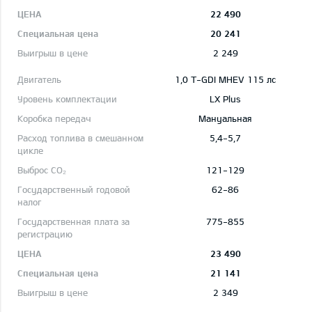
22 490
20 241
2 249
1,0 T-GDI MHEV 115 лс
LX Plus
Mануальная
5,4-5,7
121-129
62-86
775-855
23 490
21 141
2 349