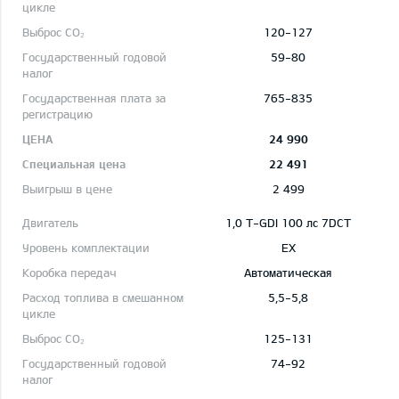
120-127
59-80
765-835
24 990
22 491
2 499
1,0 T-GDI 100 лс 7DCT
EX
Автоматическая
5,5-5,8
125-131
74-92