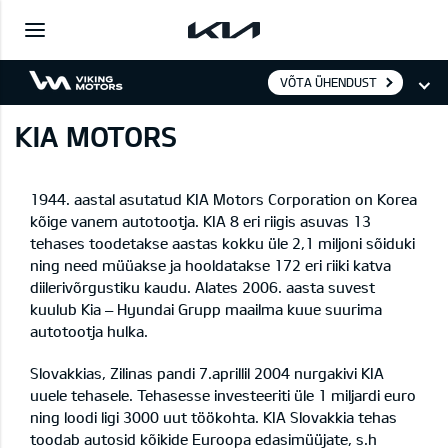
VÕTA ÜHENDUST
KIA MOTORS
1944. aastal asutatud KIA Motors Corporation on Korea
kõige vanem autotootja. KIA 8 eri riigis asuvas 13
tehases toodetakse aastas kokku üle 2,1 miljoni sõiduki
ning need müüakse ja hooldatakse 172 eri riiki katva
diilerivõrgustiku kaudu. Alates 2006. aasta suvest
kuulub Kia – Hyundai Grupp maailma kuue suurima
autotootja hulka.
Slovakkias, Zilinas pandi 7.aprillil 2004 nurgakivi KIA
uuele tehasele. Tehasesse investeeriti üle 1 miljardi euro
ning loodi ligi 3000 uut töökohta. KIA Slovakkia tehas
toodab autosid kõikide Euroopa edasimüüjate, s.h