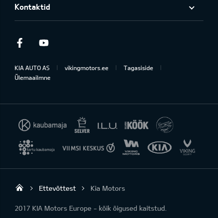
Kontaktid
Facebook
Youtube
KIA AUTO AS
vikingmotors.ee
Tagasiside
Ülemaailmne
Ettevõttest
Kia Motors
Viking Motors - Kia müük, hooldus ja rem
2017 KIA Motors Europe - kõik õigused kaitstud.