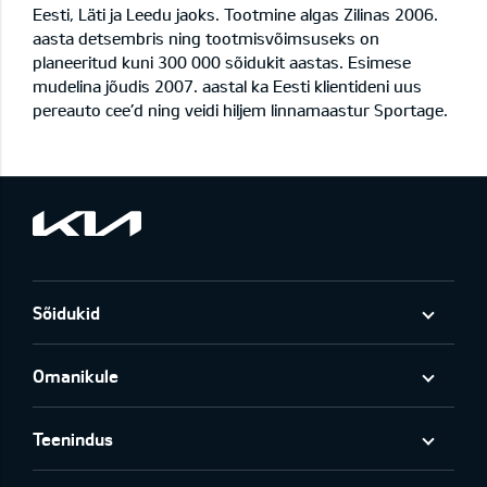
Eesti, Läti ja Leedu jaoks. Tootmine algas Zilinas 2006.
aasta detsembris ning tootmisvõimsuseks on
planeeritud kuni 300 000 sõidukit aastas. Esimese
mudelina jõudis 2007. aastal ka Eesti klientideni uus
pereauto cee’d ning veidi hiljem linnamaastur Sportage.
Sõidukid
Omanikule
Teenindus