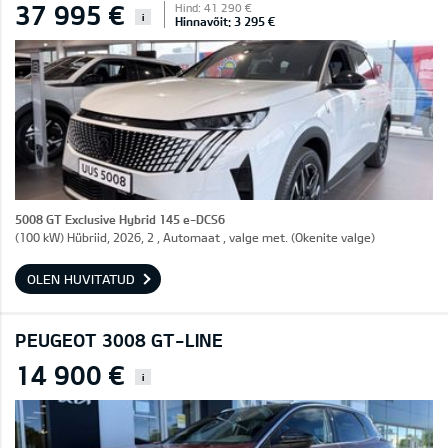
37 995 €
Hind: 41 290 €
i
Hinnavõit: 3 295 €
5008 GT Exclusive Hybrid 145 e-DCS6
(100 kW) Hübriid, 2026, 2 , Automaat , valge met. (Okenite valge)
OLEN HUVITATUD
PEUGEOT 3008 GT-LINE
14 900 €
i