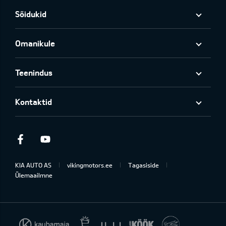
Sõidukid
Omanikule
Teenindus
Kontaktid
Facebook
Youtube
KIA AUTO AS
vikingmotors.ee
Tagasiside
Ülemaailmne