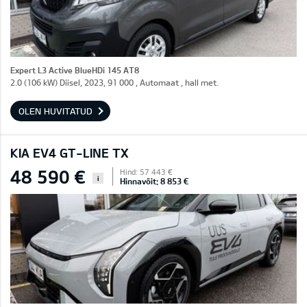
Expert L3 Active BlueHDi 145 AT8
2.0 (106 kW) Diisel, 2023, 91 000 , Automaat , hall met.
OLEN HUVITATUD
KIA EV4 GT-LINE TX
48 590 €
Hind: 57 443 €
i
Hinnavõit: 8 853 €