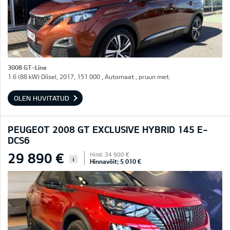
3008 GT-Line
1.6 (88 kW) Diisel, 2017, 151 000 , Automaat , pruun met.
OLEN HUVITATUD
PEUGEOT 2008 GT EXCLUSIVE HYBRID 145 E-
DCS6
29 890 €
Hind: 34 900 €
i
Hinnavõit: 5 010 €