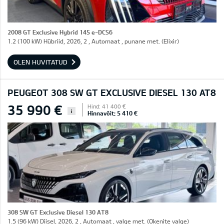
2008 GT Exclusive Hybrid 145 e-DCS6
1.2 (100 kW) Hübriid, 2026, 2 , Automaat , punane met. (Elixir)
OLEN HUVITATUD
PEUGEOT 308 SW GT EXCLUSIVE DIESEL 130 AT8
35 990 €
Hind: 41 400 €
i
Hinnavõit: 5 410 €
308 SW GT Exclusive Diesel 130 AT8
1.5 (96 kW) Diisel, 2026, 2 , Automaat , valge met. (Okenite valge)