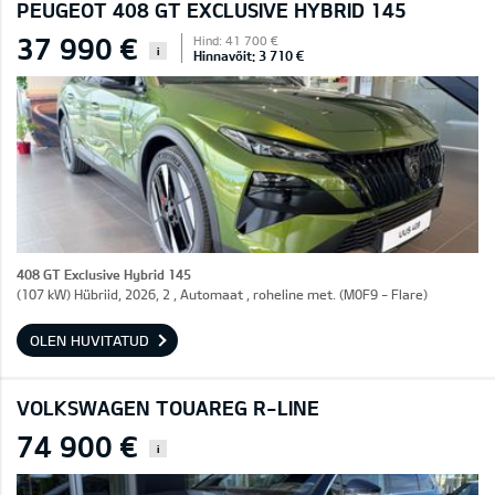
PEUGEOT 408 GT EXCLUSIVE HYBRID 145
37 990 €
Hind: 41 700 €
i
Hinnavõit: 3 710 €
408 GT Exclusive Hybrid 145
(107 kW) Hübriid, 2026, 2 , Automaat , roheline met. (M0F9 - Flare)
OLEN HUVITATUD
VOLKSWAGEN TOUAREG R-LINE
74 900 €
i