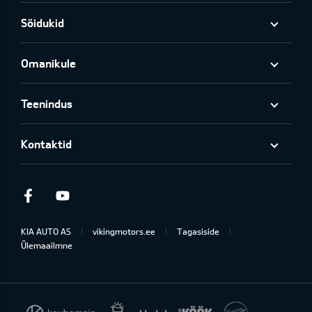
Sõidukid
Omanikule
Teenindus
Kontaktid
Facebook
Youtube
KIA AUTO AS
vikingmotors.ee
Tagasiside
Ülemaailmne