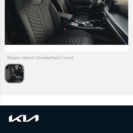
Nappa nahast istmekatted / must