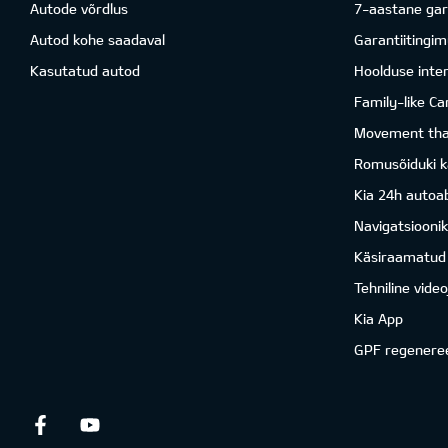
Autode võrdlus
7-aastane gar
Autod kohe saadaval
Garantiitingi
Kasutatud autod
Hoolduse inter
Family-like Ca
Movement that
Romusõiduki k
Kia 24h autoab
Navigatsiooni
Käsiraamatud
Tehniline vide
Kia App
GPF regenere
Facebook
Youtube