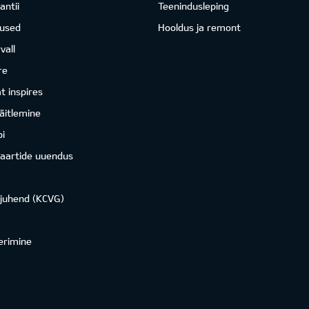
antii
Teenindusleping
mused
Hooldus ja remont
vall
re
 inspires
äitlemine
i
kaartide uuendus
ojuhend (KCVG)
erimine