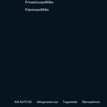
Privaatsuspoliitika
Küpsisepoliitika
KIA AUTO AS
vikingmotors.ee
Tagasiside
Ülemaailmne