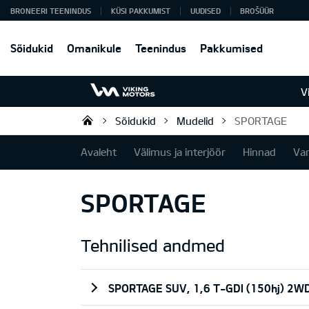
BRONEERI TEENINDUS
KÜSI PAKKUMIST
UUDISED
BROŠÜÜR
Sõidukid
Omanikule
Teenindus
Pakkumised
V
Sõidukid
Mudelid
SPORTAGE
Viking Motors - Kia müük, hoold
Avaleht
Välimus ja interjöör
Hinnad
Va
SPORTAGE
Tehnilised andmed
SPORTAGE SUV, 1,6 T-GDI (150hj) 2W