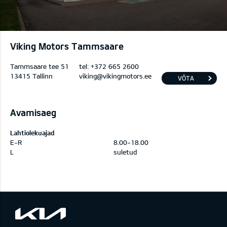
Viking Motors Tammsaare
Tammsaare tee 51
tel:
+372 665 2600
13415 Tallinn
viking@vikingmotors.ee
VÕTA
ÜHENDUST
Avamisaeg
Lahtiolekuajad
E-R
8.00-18.00
L
suletud