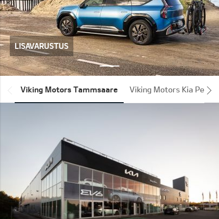
LISAVARUSTUS
*output|module_dpackage:prev*
Viking Motors Tammsaare
Viking Motors Kia Peetri