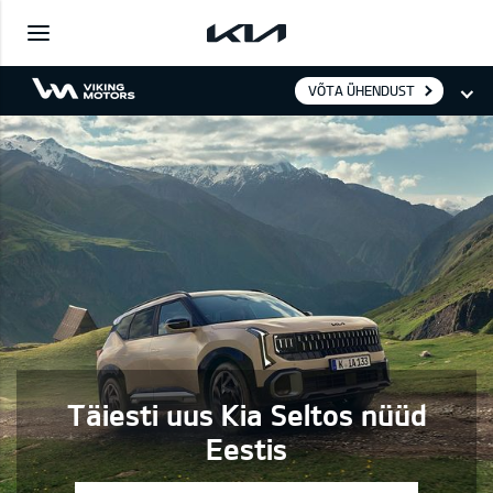
VÕTA ÜHENDUST
Täiesti uus Kia Seltos nüüd
Eestis