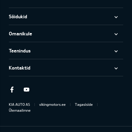
Sõidukid
Omanikule
Teenindus
Kontaktid
Facebook
Youtube
KIA AUTO AS
vikingmotors.ee
Tagasiside
Ülemaailmne