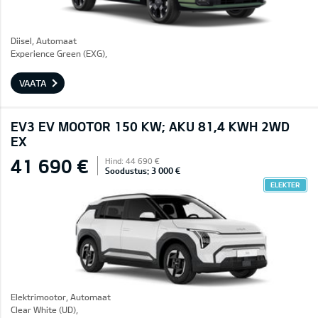
Diisel, Automaat
Experience Green (EXG),
VAATA
EV3 EV MOOTOR 150 KW; AKU 81,4 KWH 2WD
EX
41 690 €
Hind: 44 690 €
Soodustus: 3 000 €
ELEKTER
Elektrimootor, Automaat
Clear White (UD),