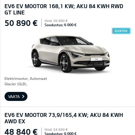
EV6 EV MOOTOR 168,1 KW; AKU 84 KWH RWD
GT LINE
50 890 €
Hind: 56 890 €
Soodustus: 6 000 €
ELEKTER
Elektrimootor, Automaat
Glacier (GLB),
VAATA
EV6 EV MOOTOR 73,9/165,4 KW; AKU 84 KWH
AWD EX
48 840 €
Hind: 54 840 €
Soodustus: 6 000 €