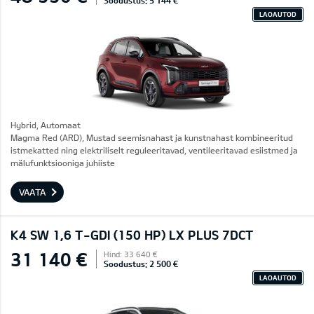
Soodustus: 5 144 €
LAOAUTOD
Hybrid, Automaat
Magma Red (ARD), Mustad seemisnahast ja kunstnahast kombineeritud
istmekatted ning elektriliselt reguleeritavad, ventileeritavad esiistmed ja
mälufunktsiooniga juhiiste
VAATA
K4 SW 1,6 T-GDI (150 HP) LX PLUS 7DCT
31 140 €
Hind: 33 640 €
Soodustus: 2 500 €
LAOAUTOD