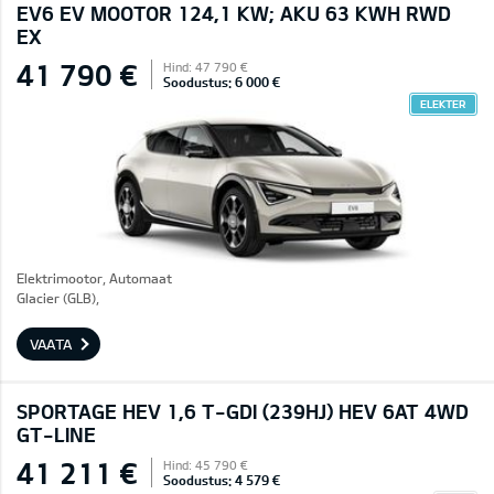
EV6 EV MOOTOR 124,1 KW; AKU 63 KWH RWD
EX
41 790 €
Hind: 47 790 €
Soodustus: 6 000 €
ELEKTER
Elektrimootor, Automaat
Glacier (GLB),
VAATA
SPORTAGE HEV 1,6 T-GDI (239HJ) HEV 6AT 4WD
GT-LINE
41 211 €
Hind: 45 790 €
Soodustus: 4 579 €