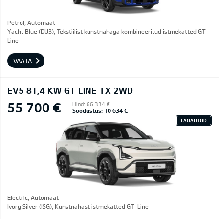
Petrol, Automaat
Yacht Blue (DU3), Tekstiilist kunstnahaga kombineeritud istmekatted GT-
Line
VAATA
EV5 81,4 KW GT LINE TX 2WD
55 700 €
Hind: 66 334 €
Soodustus: 10 634 €
LAOAUTOD
Electric, Automaat
Ivory Silver (ISG), Kunstnahast istmekatted GT-Line