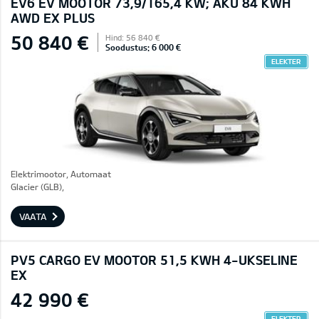
EV6 EV MOOTOR 73,9/165,4 KW; AKU 84 KWH
AWD EX PLUS
50 840 €
Hind: 56 840 €
Soodustus: 6 000 €
ELEKTER
Elektrimootor, Automaat
Glacier (GLB),
VAATA
PV5 CARGO EV MOOTOR 51,5 KWH 4-UKSELINE
EX
42 990 €
ELEKTER