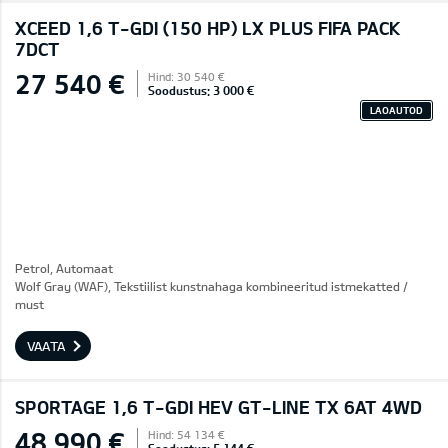
XCEED 1,6 T-GDI (150 HP) LX PLUS FIFA PACK
7DCT
27 540 €
Hind: 30 540 €
Soodustus: 3 000 €
LAOAUTOD
Petrol, Automaat
Wolf Gray (WAF), Tekstiilist kunstnahaga kombineeritud istmekatted /
must
VAATA
SPORTAGE 1,6 T-GDI HEV GT-LINE TX 6AT 4WD
48 990 €
Hind: 54 134 €