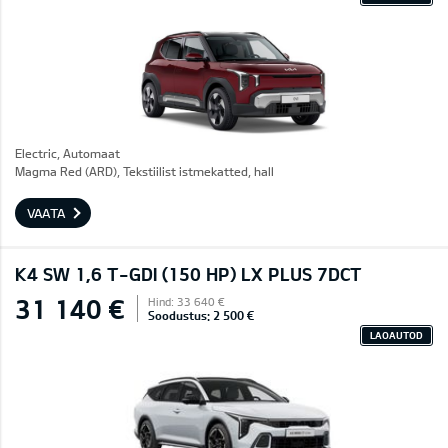
Electric, Automaat
Magma Red (ARD), Tekstiilist istmekatted, hall
VAATA
K4 SW 1,6 T-GDI (150 HP) LX PLUS 7DCT
31 140 €
Hind: 33 640 €
Soodustus: 2 500 €
LAOAUTOD