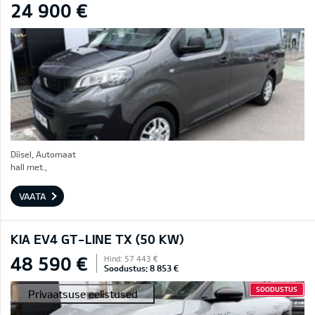
24 900 €
Diisel, Automaat
hall met.,
VAATA
KIA EV4 GT-LINE TX (50 KW)
48 590 €
Hind: 57 443 €
Soodustus: 8 853 €
SOODUSTUS