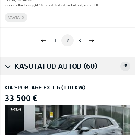
Interstellar Gray (AG9), Tekstiilist istmekatted, must EX
VAATA
Previous
Next
1
2
3
KASUTATUD AUTOD (60)
KIA SPORTAGE EX 1.6 (110 KW)
33 500 €