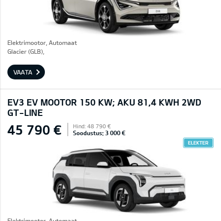
Elektrimootor, Automaat
Glacier (GLB),
VAATA
EV3 EV MOOTOR 150 KW; AKU 81,4 KWH 2WD
GT-LINE
45 790 €
Hind: 48 790 €
Soodustus: 3 000 €
ELEKTER
Elektrimootor, Automaat