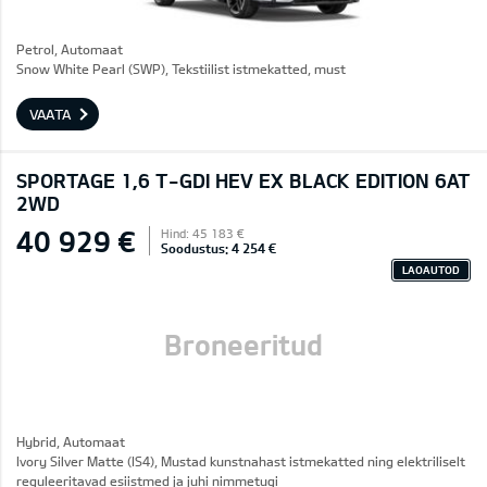
Petrol, Automaat
Snow White Pearl (SWP), Tekstiilist istmekatted, must
VAATA
SPORTAGE 1,6 T-GDI HEV EX BLACK EDITION 6AT
2WD
40 929 €
Hind: 45 183 €
Soodustus: 4 254 €
LAOAUTOD
Broneeritud
Hybrid, Automaat
Ivory Silver Matte (IS4), Mustad kunstnahast istmekatted ning elektriliselt
reguleeritavad esiistmed ja juhi nimmetugi