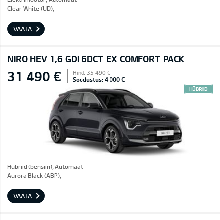
Clear White (UD),
VAATA
NIRO HEV 1,6 GDI 6DCT EX COMFORT PACK
31 490 €
Hind: 35 490 €
Soodustus: 4 000 €
HÜBRIID
Hübriid (bensiin), Automaat
Aurora Black (ABP),
VAATA