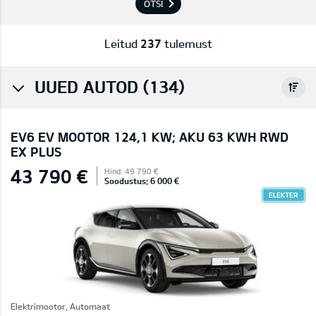
OTSI
Leitud
237
tulemust
UUED AUTOD (134)
EV6 EV MOOTOR 124,1 KW; AKU 63 KWH RWD
EX PLUS
43 790 €
Hind: 49 790 €
Soodustus: 6 000 €
ELEKTER
Elektrimootor, Automaat