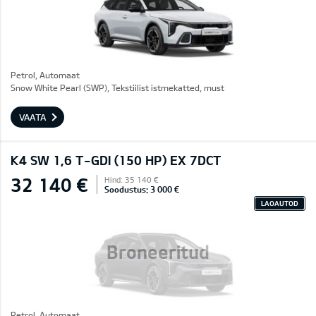
Petrol, Automaat
Snow White Pearl (SWP), Tekstiilist istmekatted, must
VAATA
K4 SW 1,6 T-GDI (150 HP) EX 7DCT
32 140 €
Hind: 35 140 €
Soodustus: 3 000 €
LAOAUTOD
Broneeritud
Petrol, Automaat