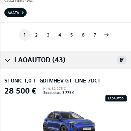
Cassa White (WD),
VAATA
Next
1
2
3
4
5
6
7
LAOAUTOD (43)
STONIC 1,0 T-GDI MHEV GT-LINE 7DCT
28 500 €
Hind: 32 275 €
Soodustus: 3 775 €
LAOAUTOD