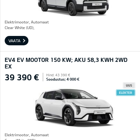
Elektrimootor, Automaat
Clear White (UD),
VAATA
EV4 EV MOOTOR 150 KW; AKU 58,3 KWH 2WD
EX
39 390 €
Hind: 43 390 €
Soodustus: 4 000 €
UUS
ELEKTER
Elektrimootor, Automaat