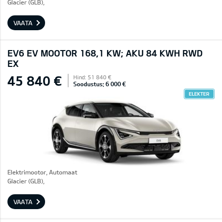
Glacier (GLB),
VAATA
EV6 EV MOOTOR 168,1 KW; AKU 84 KWH RWD
EX
45 840 €
Hind: 51 840 €
Soodustus: 6 000 €
ELEKTER
Elektrimootor, Automaat
Glacier (GLB),
VAATA