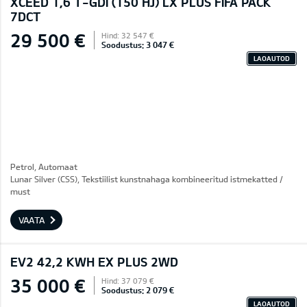
XCEED 1,6 T-GDI (150 HJ) LX PLUS FIFA PACK
7DCT
29 500 €
Hind: 32 547 €
Soodustus: 3 047 €
LAOAUTOD
Petrol, Automaat
Lunar Silver (CSS), Tekstiilist kunstnahaga kombineeritud istmekatted /
must
VAATA
EV2 42,2 KWH EX PLUS 2WD
35 000 €
Hind: 37 079 €
Soodustus: 2 079 €
LAOAUTOD