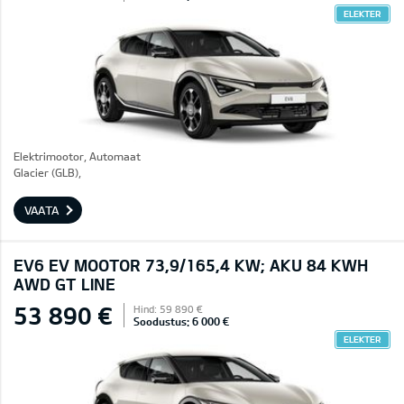
ELEKTER
Elektrimootor, Automaat
Glacier (GLB),
VAATA
EV6 EV MOOTOR 73,9/165,4 KW; AKU 84 KWH
AWD GT LINE
53 890 €
Hind: 59 890 €
Soodustus: 6 000 €
ELEKTER