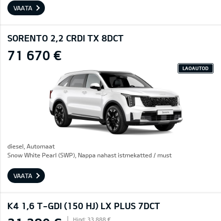
VAATA
SORENTO 2,2 CRDI TX 8DCT
71 670 €
LAOAUTOD
diesel, Automaat
Snow White Pearl (SWP), Nappa nahast istmekatted / must
VAATA
K4 1,6 T-GDI (150 HJ) LX PLUS 7DCT
Hind: 33 888 €