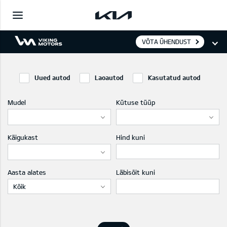
VÕTA ÜHENDUST
Uued autod
Laoautod
Kasutatud autod
Mudel
Kütuse tüüp
Käigukast
Hind kuni
Aasta alates
Läbisõit kuni
Kõik