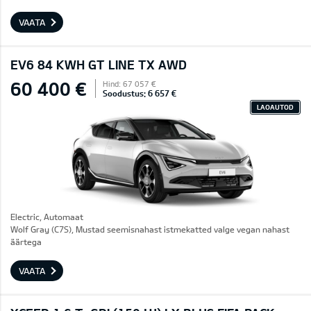
VAATA
EV6 84 KWH GT LINE TX AWD
60 400 €
Hind: 67 057 €
Soodustus: 6 657 €
LAOAUTOD
Electric, Automaat
Wolf Gray (C7S), Mustad seemisnahast istmekatted valge vegan nahast
äärtega
VAATA