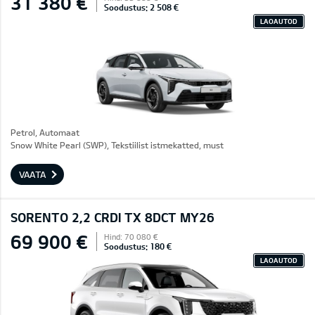
31 380 €
Soodustus: 2 508 €
LAOAUTOD
Petrol, Automaat
Snow White Pearl (SWP), Tekstiilist istmekatted, must
VAATA
SORENTO 2,2 CRDI TX 8DCT MY26
69 900 €
Hind: 70 080 €
Soodustus: 180 €
LAOAUTOD