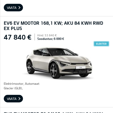
VAATA
EV6 EV MOOTOR 168,1 KW; AKU 84 KWH RWD
EX PLUS
47 840 €
Hind: 53 840 €
Soodustus: 6 000 €
ELEKTER
Elektrimootor, Automaat
Glacier (GLB),
VAATA