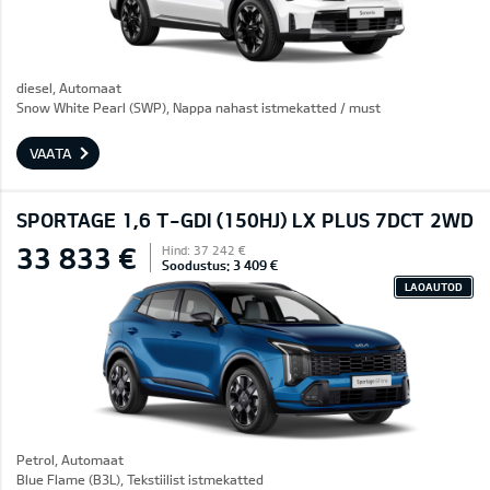
diesel, Automaat
Snow White Pearl (SWP), Nappa nahast istmekatted / must
VAATA
SPORTAGE 1,6 T-GDI (150HJ) LX PLUS 7DCT 2WD
33 833 €
Hind: 37 242 €
Soodustus: 3 409 €
LAOAUTOD
Petrol, Automaat
Blue Flame (B3L), Tekstiilist istmekatted