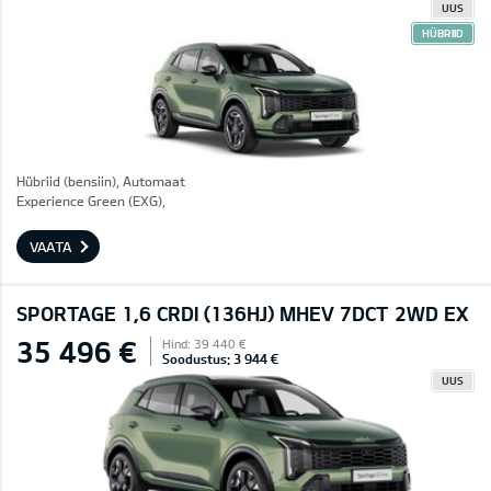
UUS
HÜBRIID
Hübriid (bensiin), Automaat
Experience Green (EXG),
VAATA
SPORTAGE 1,6 CRDI (136HJ) MHEV 7DCT 2WD EX
35 496 €
Hind: 39 440 €
Soodustus: 3 944 €
UUS