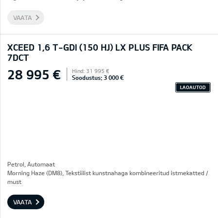
VAATA
XCEED 1,6 T-GDI (150 HJ) LX PLUS FIFA PACK
7DCT
28 995 €
Hind: 31 995 €
Soodustus: 3 000 €
LAOAUTOD
Petrol, Automaat
Morning Haze (DM8), Tekstiilist kunstnahaga kombineeritud istmekatted /
must
VAATA