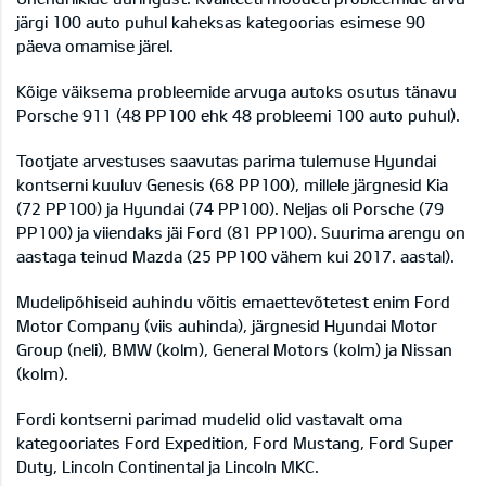
järgi 100 auto puhul kaheksas kategoorias esimese 90
päeva omamise järel.
Kõige väiksema probleemide arvuga autoks osutus tänavu
Porsche 911 (48 PP100 ehk 48 probleemi 100 auto puhul).
Tootjate arvestuses saavutas parima tulemuse Hyundai
kontserni kuuluv Genesis (68 PP100), millele järgnesid Kia
(72 PP100) ja Hyundai (74 PP100). Neljas oli Porsche (79
PP100) ja viiendaks jäi Ford (81 PP100). Suurima arengu on
aastaga teinud Mazda (25 PP100 vähem kui 2017. aastal).
Mudelipõhiseid auhindu võitis emaettevõtetest enim Ford
Motor Company (viis auhinda), järgnesid Hyundai Motor
Group (neli), BMW (kolm), General Motors (kolm) ja Nissan
(kolm).
Fordi kontserni parimad mudelid olid vastavalt oma
kategooriates Ford Expedition, Ford Mustang, Ford Super
Duty, Lincoln Continental ja Lincoln MKC.