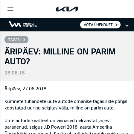
VÕTA ÜHENDUST
TAGASI
ÄRIPÄEV: MILLINE ON PARIM
AUTO?
28.06.18
Äripäev, 27.06.2018
Kümnete tuhandete uute autode omanike tagasiside põhjal
koostatud uuring selgitas välja, milline on parim auto.
Uute autode kvaliteet on viimased neli aastat järjest
paranenud, selgus J.D Poweri 2018. aasta Ameerika
Ühendriikide uuringust. Kvaliteeti mõõdeti probleemide arvu