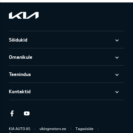
Sõidukid
Omanikule
Teenindus
Kontaktid
Facebook
Youtube
KIA AUTO AS
vikingmotors.ee
Tagasiside