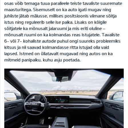
osas võib temaga tuua paralleele teiste tavaliste suuremate
maasturitega. Sisemuselt on ka auto igati mugav ning
juhiiste jätab mälusse, millises positsioonis viimane sõitja
istus ning reguleerib selle ise paika. Lisaks on kõigile
sõitjatele ka mõnusalt jalaruumi ja mis eriti oluline –
mõnusalt ruumi on ka kolmandas reas istujatele. Tavaliste
6- või 7- kohaliste autode puhul ongi suureks probleemiks
kitsus ja nii saavad kolmandasse ritta istujad olla vaid
lapsed. Istmed on üllatavalt mugavad ning autos on ka
mitmeid panipaiku, kuhu asju poetada.