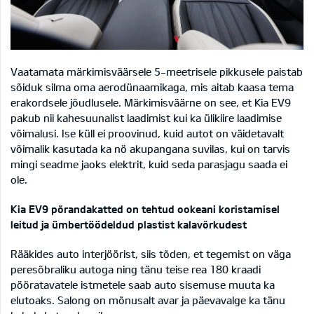
Vaatamata märkimisväärsele 5-meetrisele pikkusele paistab
sõiduk silma oma aerodünaamikaga, mis aitab kaasa tema
erakordsele jõudlusele. Märkimisväärne on see, et Kia EV9
pakub nii kahesuunalist laadimist kui ka ülikiire laadimise
võimalusi. Ise küll ei proovinud, kuid autot on väidetavalt
võimalik kasutada ka nö akupangana suvilas, kui on tarvis
mingi seadme jaoks elektrit, kuid seda parasjagu saada ei
ole.
Kia EV9 põrandakatted on tehtud ookeani koristamisel
leitud ja ümbertöödeldud plastist kalavõrkudest
Rääkides auto interjöörist, siis tõden, et tegemist on väga
peresõbraliku autoga ning tänu teise rea 180 kraadi
pööratavatele istmetele saab auto sisemuse muuta ka
elutoaks. Salong on mõnusalt avar ja päevavalge ka tänu