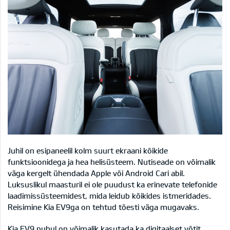
Juhil on esipaneelil kolm suurt ekraani kõikide
funktsioonidega ja hea helisüsteem. Nutiseade on võimalik
väga kergelt ühendada Apple või Android Cari abil.
Luksuslikul maasturil ei ole puudust ka erinevate telefonide
laadimissüsteemidest, mida leidub kõikides istmeridades.
Reisimine Kia EV9ga on tehtud tõesti väga mugavaks.
Kia EV9 puhul on võimalik kasutada ka digitaalset võtit,