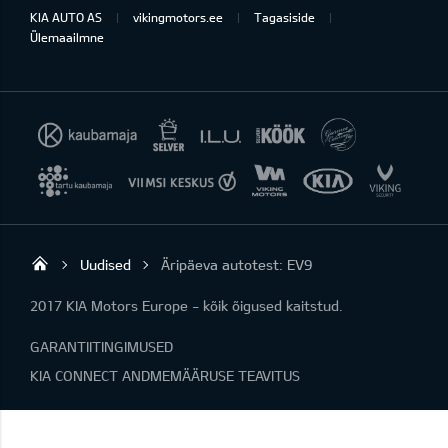
KIA AUTO AS
vikingmotors.ee
Tagasiside
Ülemaailmne
Uudised
Äripäeva autotest: EV9
Viking Motors - Kia müük, hooldus ja rem
2017 KIA Motors Europe - kõik õigused kaitstud.
GARANTIITINGIMUSED
KIA CONNECT ANDMEMÄÄRUSE TEAVITUS