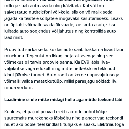
millega saab auto avada ning käivitada. Kui võti on
salvestatud nutitelefoni või-kella, siis on võimalik seda
jagada ka teistele sõitjatele mugavaks kasutamiseks. Lisaks
on äpi abil võimalik saada ülevaade, kus auto asub, sisse
lülitada auto soojendus või jahutus ning kontrollida auto
laadimist.
Proovitud sai ka seda, kuidas auto saab hakkama liivast läbi
minekuga. Tegemist on ikkagi neljarattaveoga ning see
võimekus oli tarvis proovile panna. Kia EV9 läbis liiva-
väljakutse väga edukalt ning mitte hetkekski ei tekkinud
kinni jäämise tunnet. Auto roolil on kerge nupuvajutusega
võimalik valida maastikutüüp, millel parasjagu sõidad: liiv,
muda või lumi.
Laadimine ei ole mitte midagi hullu aga mõtle teekond läbi
Kuuldes, et paljud peavad elektriautode puhul kõige
suuremaks murekohaks läbisõitu ning planeerivad teekondi
nii, et aku poolel teel kindlasti tühjaks ei saaks. Elektriautoga