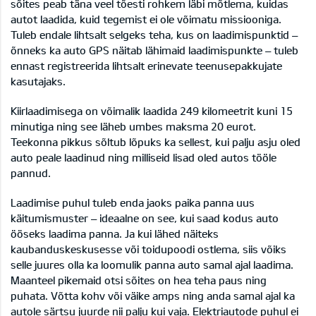
sõites peab täna veel tõesti rohkem läbi mõtlema, kuidas
autot laadida, kuid tegemist ei ole võimatu missiooniga.
Tuleb endale lihtsalt selgeks teha, kus on laadimispunktid –
õnneks ka auto GPS näitab lähimaid laadimispunkte – tuleb
ennast registreerida lihtsalt erinevate teenusepakkujate
kasutajaks.
Kiirlaadimisega on võimalik laadida 249 kilomeetrit kuni 15
minutiga ning see läheb umbes maksma 20 eurot.
Teekonna pikkus sõltub lõpuks ka sellest, kui palju asju oled
auto peale laadinud ning milliseid lisad oled autos tööle
pannud.
Laadimise puhul tuleb enda jaoks paika panna uus
käitumismuster – ideaalne on see, kui saad kodus auto
ööseks laadima panna. Ja kui lähed näiteks
kaubanduskeskusesse või toidupoodi ostlema, siis võiks
selle juures olla ka loomulik panna auto samal ajal laadima.
Maanteel pikemaid otsi sõites on hea teha paus ning
puhata. Võtta kohv või väike amps ning anda samal ajal ka
autole särtsu juurde nii palju kui vaja. Elektriautode puhul ei