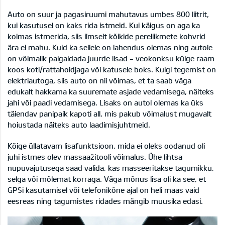
Auto on suur ja pagasiruumi mahutavus umbes 800 liitrit,
kui kasutusel on kaks rida istmeid. Kui käigus on aga ka
kolmas istmerida, siis ilmselt kõikide pereliikmete kohvrid
ära ei mahu. Kuid ka sellele on lahendus olemas ning autole
on võimalik paigaldada juurde lisad - veokonksu külge raam
koos koti/rattahoidjaga või katusele boks. Kuigi tegemist on
elektriautoga, siis auto on nii võimas, et ta saab väga
edukalt hakkama ka suuremate asjade vedamisega, näiteks
jahi või paadi vedamisega. Lisaks on autol olemas ka üks
täiendav panipaik kapoti all, mis pakub võimalust mugavalt
hoiustada näiteks auto laadimisjuhtmeid.
Kõige üllatavam lisafunktsioon, mida ei oleks oodanud oli
juhi istmes olev massaažitooli võimalus. Ühe lihtsa
nupuvajutusega saad valida, kas masseeritakse tagumikku,
selga või mõlemat korraga. Väga mõnus lisa oli ka see, et
GPSi kasutamisel või telefonikõne ajal on heli maas vaid
eesreas ning tagumistes ridades mängib muusika edasi.