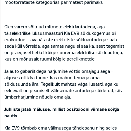
mootorrataste kategoorias parimatest parimaks
Olen varem sõitnud mitmete elektriautodega, aga
täiselektrilise luksusmaasturi Kia EV9 sõidukogemus oli
erakordne. Tavapäraste elektriliste sõiduautodega saab
seda küll võrrelda, aga samas nagu ei saa ka, sest tegemist
on praegusel hetkel kõige suurema elektrilise sõiduautoga,
kus on mõnusalt ruumi kõigile pereliikmetele.
Ja auto gabariitidega harjumine võttis omajagu aega -
alguses oli ikka tunne, kas mahun temaga oma
sõidusuunda ära. Tegelikult mahtus väga ilusasti, aga kui
eelnevalt on peamiselt väiksemate autodega sõidetud, siis
ümberharjumine nõudis oma aja.
Juhiiste jätab mälusse, millist positsiooni viimane sõitja
nautis
Kia EV9 tõmbab oma välimusega tähelepanu ning selles