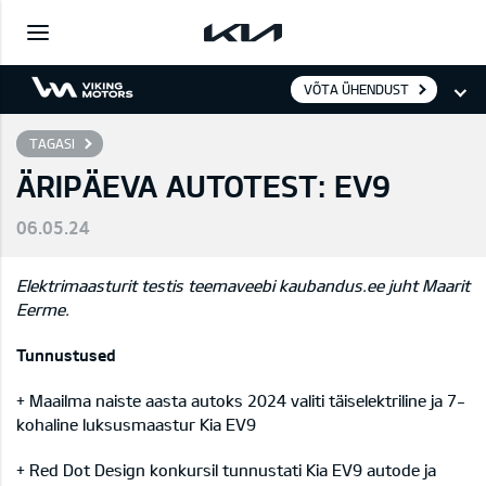
VÕTA ÜHENDUST
TAGASI
ÄRIPÄEVA AUTOTEST: EV9
06.05.24
Elektrimaasturit testis teemaveebi kaubandus.ee juht Maarit
Eerme.
Tunnustused
+ Maailma naiste aasta autoks 2024 valiti täiselektriline ja 7-
kohaline luksusmaastur Kia EV9
+ Red Dot Design konkursil tunnustati Kia EV9 autode ja