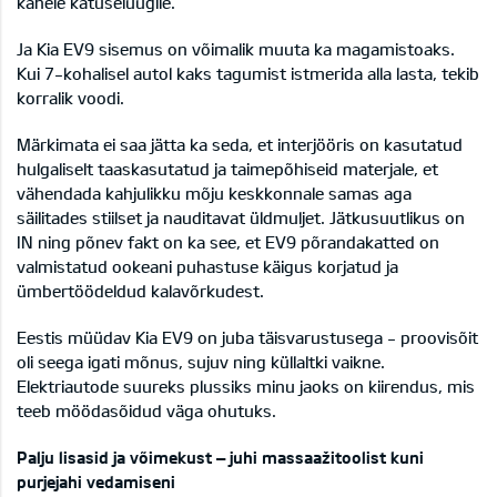
kahele katuseluugile.
Ja Kia EV9 sisemus on võimalik muuta ka magamistoaks.
Kui 7-kohalisel autol kaks tagumist istmerida alla lasta, tekib
korralik voodi.
Märkimata ei saa jätta ka seda, et interjööris on kasutatud
hulgaliselt taaskasutatud ja taimepõhiseid materjale, et
vähendada kahjulikku mõju keskkonnale samas aga
säilitades stiilset ja nauditavat üldmuljet. Jätkusuutlikus on
IN ning põnev fakt on ka see, et EV9 põrandakatted on
valmistatud ookeani puhastuse käigus korjatud ja
ümbertöödeldud kalavõrkudest.
Eestis müüdav Kia EV9 on juba täisvarustusega - proovisõit
oli seega igati mõnus, sujuv ning küllaltki vaikne.
Elektriautode suureks plussiks minu jaoks on kiirendus, mis
teeb möödasõidud väga ohutuks.
Palju lisasid ja võimekust – juhi massaažitoolist kuni
purjejahi vedamiseni