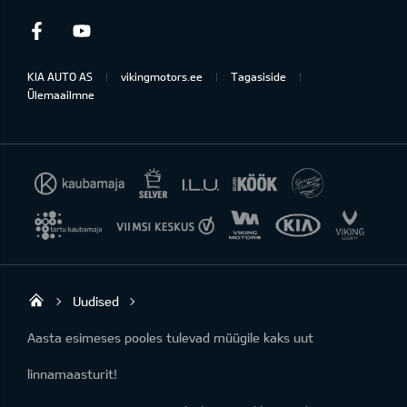
Facebook
Youtube
KIA AUTO AS
vikingmotors.ee
Tagasiside
Ülemaailmne
Uudised
Viking Motors - Kia müük, hooldus ja rem
Aasta esimeses pooles tulevad müügile kaks uut
linnamaasturit!