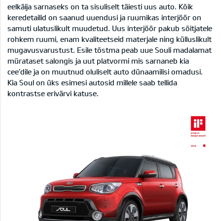
eelkäija sarnaseks on ta sisuliselt täiesti uus auto. Kõik
keredetailid on saanud uuendusi ja ruumikas interjöör on
samuti ulatuslikult muudetud. Uus interjöör pakub sõitjatele
rohkem ruumi, enam kvaliteetseid materjale ning külluslikult
mugavusvarustust. Esile tõstma peab uue Souli madalamat
mürataset salongis ja uut platvormi mis sarnaneb kia
cee’dile ja on muutnud oluliselt auto dünaamilisi omadusi.
Kia Soul on üks esimesi autosid millele saab tellida
kontrastse erivärvi katuse.