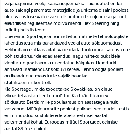
väljanägemise veelgi kaasaaegsemaks. Täiendatud on ka
auto salongi paremate materjalide ja uhkema disaini poolest
ning varustuse valikusse on lisandunud soojendusega rool,
elektriliselt reguleeritav roolivõimendi Flex Steering ning
Infinity helisüsteem.
Uuenenud Sportage on viimistletud mitmete tehnoloogiliste
lahendustega mis parandavad veelgi auto sõiduomadusi.
Helikindlam esiklaas aitab vähendada tuulemüra, samas kere
põhistruktruuride edasiarendus, nagu näiteks puksidele
kinnitatud poolraam ja uuendatud käigukasti kandurid
annavad lisatäiendust sõiduki kerele. Tehnoloogia poolest
on lisandunud maasturile vajalik haagise
stabiliseerimiskontroll.
Kia Sportage , mida toodetakse Slovakkias, on olnud
viimastel aastatel enim müüdud Kia brändi kandev
sõiduauto Eestis mille populaarsus on aastatega ainult
kasvanud. Müüginumbrite poolest paiknes see mudel Eestis
enim müüdud sõidukite edetabelis eelmisel aastal
seitsmendal kohal. Euroopas müüdi Sportaget eelmisel
aastal 89 553 ühikut.