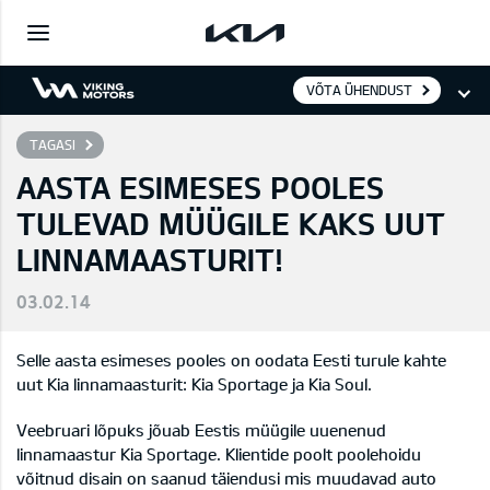
VÕTA ÜHENDUST
TAGASI
AASTA ESIMESES POOLES
TULEVAD MÜÜGILE KAKS UUT
LINNAMAASTURIT!
03.02.14
Selle aasta esimeses pooles on oodata Eesti turule kahte
uut Kia linnamaasturit: Kia Sportage ja Kia Soul.
Veebruari lõpuks jõuab Eestis müügile uuenenud
linnamaastur Kia Sportage. Klientide poolt poolehoidu
võitnud disain on saanud täiendusi mis muudavad auto