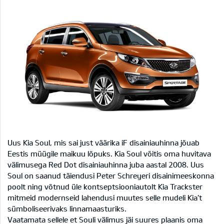
Uus Kia Soul, mis sai just väärika iF disainiauhinna jõuab
Eestis müügile maikuu lõpuks. Kia Soul võitis oma huvitava
välimusega Red Dot disainiauhinna juba aastal 2008. Uus
Soul on saanud täiendusi Peter Schreyeri disainimeeskonna
poolt ning võtnud üle kontseptsiooniautolt Kia Trackster
mitmeid modernseid lahendusi muutes selle mudeli Kia’t
sümboliseerivaks linnamaasturiks.
Vaatamata sellele et Souli välimus jäi suures plaanis oma