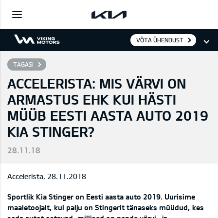
VÕTA ÜHENDUST
TAGASI
ACCELERISTA: MIS VÄRVI ON
ARMASTUS EHK KUI HÄSTI
MÜÜB EESTI AASTA AUTO 2019
KIA STINGER?
28.11.18
Accelerista, 28.11.2018
Sportlik Kia Stinger on Eesti aasta auto 2019. Uurisime
maaletoojalt, kui palju on Stingerit tänaseks müüdud, kes