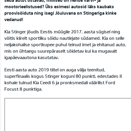
seda autot ostavad, millised on nende värvi- ja
mootorieelistused? Üks esimesi autosid läks kaubaks
proovisõiduta ning isegi Jõuluvana on Stingeriga kinke
vedanud!
Kia Stinger jõudis Eestis müügile 2017. aasta sügisel ning
võitis kiirelt sportliku sõidu nautlejate südamed. Kia on selle
neljakohalise sportkupee puhul teinud imet ja ehitanud auto,
mis on ühtaegu suurepäraselt sõidetav kui ka mugavalt
igapäevaautona kasutatav.
Eesti aasta auto 2019 tiitel
on auga välja teenitud,
superfinaalis kogus Stinger koguni 80 punkti, edestades II
kohale tulnud Kia Ceedi 6 ja pronksmedali väärilist Ford
Focust 8 punktiga.