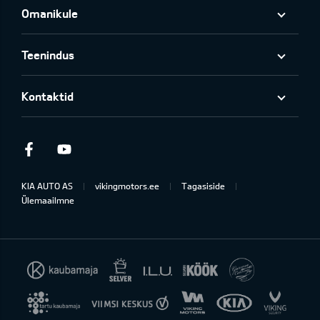
Omanikule
Teenindus
Kontaktid
Facebook
Youtube
KIA AUTO AS
vikingmotors.ee
Tagasiside
Ülemaailmne