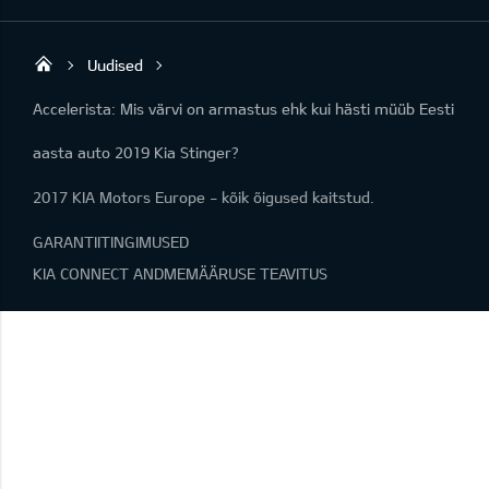
Uudised
Viking Motors - Kia müük, hooldus ja rem
Accelerista: Mis värvi on armastus ehk kui hästi müüb Eesti
aasta auto 2019 Kia Stinger?
2017 KIA Motors Europe - kõik õigused kaitstud.
GARANTIITINGIMUSED
KIA CONNECT ANDMEMÄÄRUSE TEAVITUS