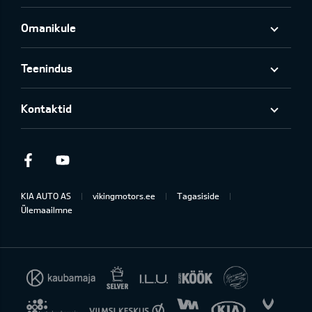
Omanikule
Teenindus
Kontaktid
Facebook
Youtube
KIA AUTO AS
vikingmotors.ee
Tagasiside
Ülemaailmne