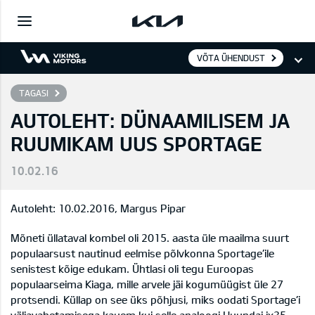
VÕTA ÜHENDUST
TAGASI
AUTOLEHT: DÜNAAMILISEM JA
RUUMIKAM UUS SPORTAGE
10.02.16
Autoleht: 10.02.2016, Margus Pipar
Mõneti üllataval kombel oli 2015. aasta üle maailma suurt
populaarsust nautinud eelmise põlvkonna Sportage’ile
senistest kõige edukam. Ühtlasi oli tegu Euroopas
populaarseima Kiaga, mille arvele jäi kogumüügist üle 27
protsendi. Küllap on see üks põhjusi, miks oodati Sportage’i