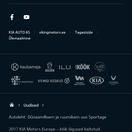
Facebook
Youtube
KIA AUTO AS
vikingmotors.ee
Tagasiside
Ülemaailmne
Uudised
Viking Motors - Kia müük, hooldus ja rem
Autoleht: Dünaamilisem ja ruumikam uus Sportage
2017 KIA Motors Europe - kõik õigused kaitstud.