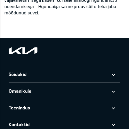
väljavahetamisega kauem kui selle analoogi Hyundai ix35
uuendamisega – Hyundaiga saime proovisõitu teha juba
möödunud suvel.
Sõidukid
Omanikule
Teenindus
Kontaktid