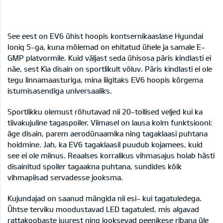
See eest on EV6 ühist hoopis kontsernikaaslase Hyundai
Ioniq 5-ga, kuna mõlemad on ehitatud ühele ja samale E-
GMP platvormile. Kuid väljast seda ühisosa päris kindlasti ei
näe, sest Kia disain on sportlikult võluv. Päris kindlasti ei ole
tegu linnamaasturiga, mina liigitaks EV6 hoopis kõrgema
istumisasendiga universaaliks.
Sportlikku olemust rõhutavad nii 20-tollised veljed kui ka
tiivakujuline tagaspoiler. Viimasel on lausa kolm funktsiooni:
äge disain, parem aerodünaamika ning tagaklaasi puhtana
hoidmine. Jah, ka EV6 tagaklaasil puudub kojamees, kuid
see ei ole miinus. Reaalses korralikus vihmasajus hoiab hästi
disainitud spoiler tagaakna puhtana, sundides kõik
vihmapiisad servadesse jooksma.
Kujundajad on saanud mängida nii esi- kui tagatuledega.
Ühtse terviku moodustavad LED tagatuled, mis algavad
rattakoobaste juurest ning jooksevad peenikese ribana üle