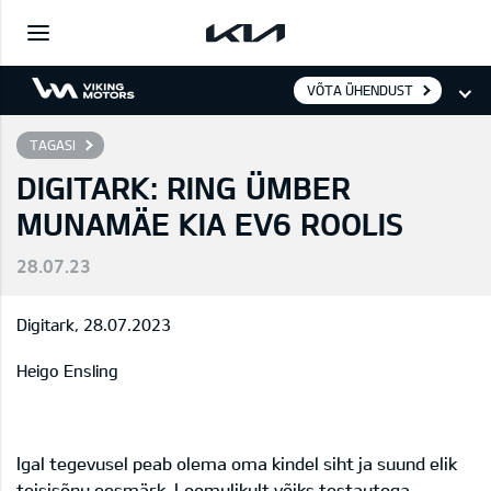
VÕTA ÜHENDUST
TAGASI
DIGITARK: RING ÜMBER
MUNAMÄE KIA EV6 ROOLIS
28.07.23
Digitark, 28.07.2023
Heigo Ensling
Igal tegevusel peab olema oma kindel siht ja suund elik
teisisõnu eesmärk. Loomulikult võiks testautoga