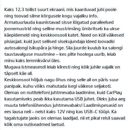
Kaks 12,3 tollist suurt ekraani, mis kaarduvad juhi poole
ning toovad silme kõrgusele kogu vajaliku info.
Armatuurlauda kaunistavad sisse lõigatud paralleelsed
joonemustrid ning selline mustrimäng ümbritseb ka ukse
käepidemeid ning keskkonsooli katet. Need on küll väikesed
pisiasjad, kuid just sellised sisekujundaja ideed loovadki
autosalongi isikupära ja hinge. Siia juurde kuulub ka salongi
taustavalguse muutmine – kes pilte hoolega uurib, leiab
minu kaks lemmikvärvi üles.
Mugava istmeasendi leiab kiiresti ning kõik juhile vajalik on
täpselt käe all.
Keskkonsool hõljub nagu õhus ning selle all on päris suur
panipaik, kuhu võiks mahutada isegi väikese seljakoti.
Olemas on nutitelefoni juhtmevaba laadimine, kuid CarPlay
kasutamiseks peab ikka kasutama USB juhet. Oleks juba aeg
muuta telefoniühendus juhtmevabaks! Laadimispesasid on
ees lausa neli – neist kaks 12V ning kas USB-C tüüpi. Ka
tagaistujate jaoks on olemas laadijad, nii et pikal reisil saavad
kõik oma nutiseadmed laetud.