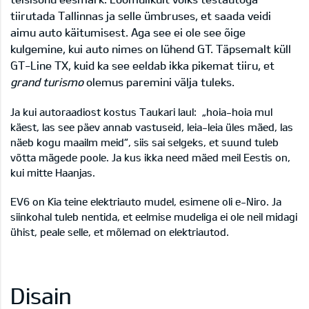
tiirutada Tallinnas ja selle ümbruses, et saada veidi
aimu auto käitumisest. Aga see ei ole see õige
kulgemine, kui auto nimes on lühend GT. Täpsemalt küll
GT-Line TX, kuid ka see eeldab ikka pikemat tiiru, et
grand turismo
olemus paremini välja tuleks.
Ja kui autoraadiost kostus Taukari laul: „hoia-hoia mul
käest, las see päev annab vastuseid, leia-leia üles mäed, las
näeb kogu maailm meid“, siis sai selgeks, et suund tuleb
võtta mägede poole. Ja kus ikka need mäed meil Eestis on,
kui mitte Haanjas.
EV6 on Kia teine elektriauto mudel, esimene oli
e-Niro
. Ja
siinkohal tuleb nentida, et eelmise mudeliga ei ole neil midagi
ühist, peale selle, et mõlemad on elektriautod.
Disain