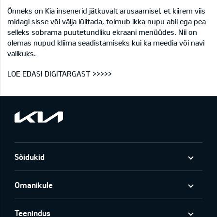
Õnneks on Kia insenerid jätkuvalt arusaamisel, et kiirem viis
midagi sisse või välja lülitada, toimub ikka nupu abil ega pea
selleks sobrama puutetundliku ekraani menüüdes. Nii on
olemas nupud kliima seadistamiseks kui ka meedia või navi
valikuks.
LOE EDASI DIGITARGAST >>>>>
Sõidukid
Omanikule
Teenindus