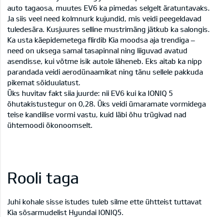
auto tagaosa, muutes EV6 ka pimedas selgelt äratuntavaks.
Ja siis veel need kolmnurk kujundid, mis veidi peegeldavad
tuledesära. Kusjuures selline mustrimäng jätkub ka salongis.
Ka usta käepidemetega flirdib Kia moodsa aja trendiga –
need on uksega samal tasapinnal ning liiguvad avatud
asendisse, kui võtme isik autole läheneb. Eks aitab ka nipp
parandada veidi aerodünaamikat ning tänu sellele pakkuda
pikemat sõiduulatust.
Üks huvitav fakt siia juurde: nii EV6 kui ka IONIQ 5
õhutakistustegur on 0,28. Üks veidi ümaramate vormidega
teise kandilise vormi vastu, kuid läbi õhu trügivad nad
ühtemoodi ökonoomselt.
Rooli taga
Juhi kohale sisse istudes tuleb silme ette ühtteist tuttavat
Kia sõsarmudelist
Hyundai IONIQ5
.