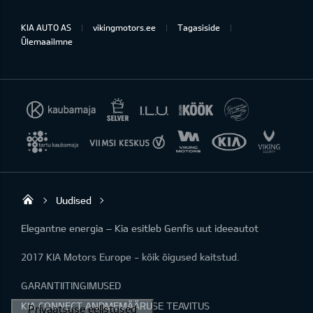
KIA AUTO AS
vikingmotors.ee
Tagasiside
Ülemaailmne
Uudised
Viking Motors - Kia müük, hooldus ja rem
Elegantne energia – Kia esitleb Genfis uut ideeautot
2017 KIA Motors Europe - kõik õigused kaitstud.
GARANTIITINGIMUSED
KIA CONNECT ANDMEMÄÄRUSE TEAVITUS