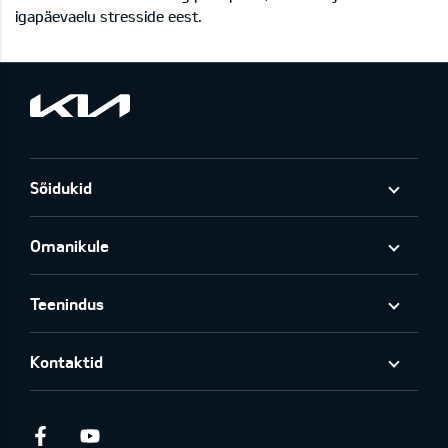
igapäevaelu stresside eest.
Sõidukid
Omanikule
Teenindus
Kontaktid
Facebook
Youtube