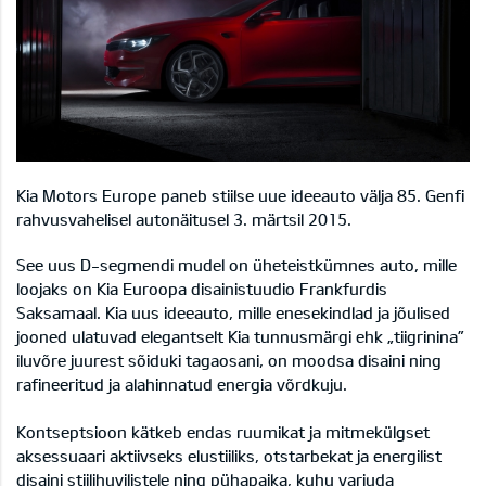
Kia Motors Europe paneb stiilse uue ideeauto välja 85. Genfi
rahvusvahelisel autonäitusel 3. märtsil 2015.
See uus D-segmendi mudel on üheteistkümnes auto, mille
loojaks on Kia Euroopa disainistuudio Frankfurdis
Saksamaal. Kia uus ideeauto, mille enesekindlad ja jõulised
jooned ulatuvad elegantselt Kia tunnusmärgi ehk „tiigrinina”
iluvõre juurest sõiduki tagaosani, on moodsa disaini ning
rafineeritud ja alahinnatud energia võrdkuju.
Kontseptsioon kätkeb endas ruumikat ja mitmekülgset
aksessuaari aktiivseks elustiiliks, otstarbekat ja energilist
disaini stiilihuvilistele ning pühapaika, kuhu varjuda