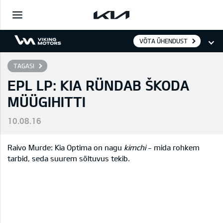
VÕTA ÜHENDUST
TAGASI
EPL LP: KIA RÜNDAB ŠKODA
MÜÜGIHITTI
10.08.16
Raivo Murde: Kia Optima on nagu
kimchi
- mida rohkem
tarbid, seda suurem sõltuvus tekib.