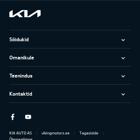
Sõidukid
Omanikule
Teenindus
Kontaktid
Facebook
Youtube
KIA AUTO AS
vikingmotors.ee
Tagasiside
Ülemaailmne