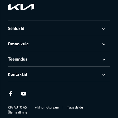
Sõidukid
Omanikule
Teenindus
Kontaktid
Facebook
Youtube
KIA AUTO AS
vikingmotors.ee
Tagasiside
Ülemaailmne