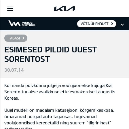
VÕTA ÜHENDUST
TAGASI
ESIMESED PILDID UUEST
SORENTOST
30.07.14
Kolmanda põlvkonna julge ja voolujoonelise kujuga Kia
Sorento tuuakse avalikkuse ette esmakordselt augustis
Koreas.
Uuel mudelil on madalam katusejoon, kõrgem keskosa,
ümaramad nurgad auto tagaosas, tugevamad
voolujoonelised keredetailid ning suurem "tiigrininast"