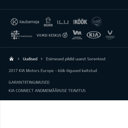
Uudised
Esimesed pildid uuest Sorentost
Viking Motors - Kia müük, hooldus ja rem
2017 KIA Motors Europe - kõik õigused kaitstud.
GARANTIITINGIMUSED
KIA CONNECT ANDMEMÄÄRUSE TEAVITUS