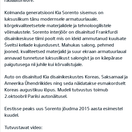
radiaatorivõre.
Kolmanda generatsiooni Kia Sorento sisemus on
luksuslikum tänu modernsele armatuurlauale,
kõrgekvaliteetsetele materjalidele ja tehnoloogilistele
võimalustele. Sorento interjöör on disainitud Frankfurdi
disainikeskuse tiimi poolt mis on ideid ammutanud kuulsate
Šveitsi kellade kujundusest. Mahukas salong, pehmed
jooned, kvaliteetsed materjalid ja suur ekraan armatuurlaual
annavad tunnetuse luksuslikust salongist ja on käepärase
paigutusega nii juhile kui kõrvalistujale.
Auto on disainitud Kia disainikeskustes Koreas, Saksamaal ja
Ameerika Ühendriikides ning seda näidatakse esmakordselt
Koreas augustikuu lõpus. Mudeli tutvustus toimub
2.oktoobril Pariisi autonäitusel.
Eestisse peaks uus Sorento jõudma 2015 aasta esimestel
kuudel.
Tutvustavat video: