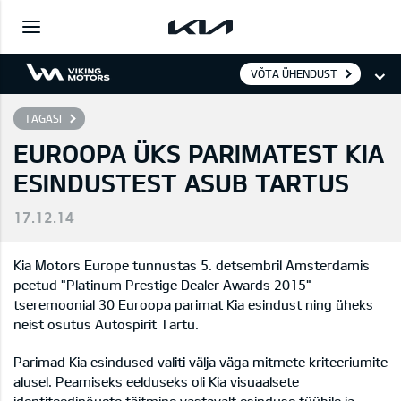
VÕTA ÜHENDUST
TAGASI
EUROOPA ÜKS PARIMATEST KIA
ESINDUSTEST ASUB TARTUS
17.12.14
Kia Motors Europe tunnustas 5. detsembril Amsterdamis
peetud "Platinum Prestige Dealer Awards 2015"
tseremoonial 30 Euroopa parimat Kia esindust ning üheks
neist osutus Autospirit Tartu.
Parimad Kia esindused valiti välja väga mitmete kriteeriumite
alusel. Peamiseks eelduseks oli Kia visuaalsete