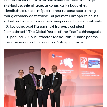
identiteedinõuete täitmine vastavalt esinduse tüübile ja
eksklusiivsusele nii tegevuskohas kui ka kodulehel,
kliendirahulolu tase, mõjupiirkonna turuosa suurus ning
müügieesmärkide täitmine. 30 parimat Euroopa esindust
kutsuti auhinnatseremooniale ning nende hulgast valiti välja
10, kes esindavad Kia parimaid Euroopa esindusi
ülemaailmsel " The Global Dealer of the Year" auhinnagaalal
30. jaanuaril 2015 Austraalias Melbournis. Kümne parima
Euroopa esinduse hulgas on ka Autospirit Tartu.