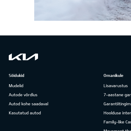
Sõidukid
Omanikule
Mudelid
Lisavarustus
Autode võrdlus
7-aastane gar
Autod kohe saadaval
Garantiitingi
Kasutatud autod
Hoolduse inter
Family-like Ca
Movement that