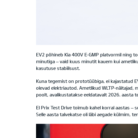
EV2 põhineb Kia 400V E‑GMP platvormil ning toe
minutiga – vaid kuus minutit kauem kui ametli
kasutuse stabiilsust.
Kuna tegemist on prototüübiga, ei kajastatud E
olevad elektriautod. Ametlikud WLTP‑näitajad, 
poolt, avalikustatakse eeldatavalt 2026. aasta te
El Prix Test Drive toimub kahel korral aastas – s
Selle aasta talvekatse oli läbi aegade külmim, t