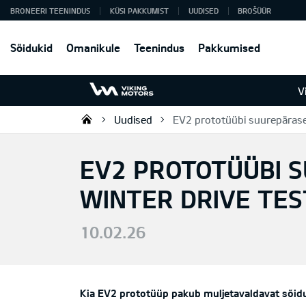
BRONEERI TEENINDUS
KÜSI PAKKUMIST
UUDISED
BROŠÜÜR
Sõidukid
Omanikule
Teenindus
Pakkumised
V
Uudised
EV2 prototüübi suurepärased
Viking Motors - Kia müük, hoold
EV2 PROTOTÜÜBI 
WINTER DRIVE TES
10.02.26
Kia EV2 prototüüp pakub muljetavaldavat sõidu