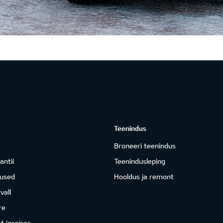
Teenindus
Broneeri teenindus
antii
Teenindusleping
mused
Hooldus ja remont
vall
re
 inspires