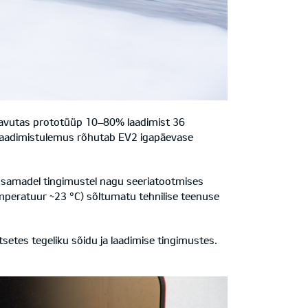
saavutas prototüüp 10–80% laadimist 36
 Laadimistulemus rõhutab EV2 igapäevase
a samadel tingimustel nagu seeriatootmises
mperatuur ~23 °C) sõltumatu tehnilise teenuse
ntsetes tegeliku sõidu ja laadimise tingimustes.