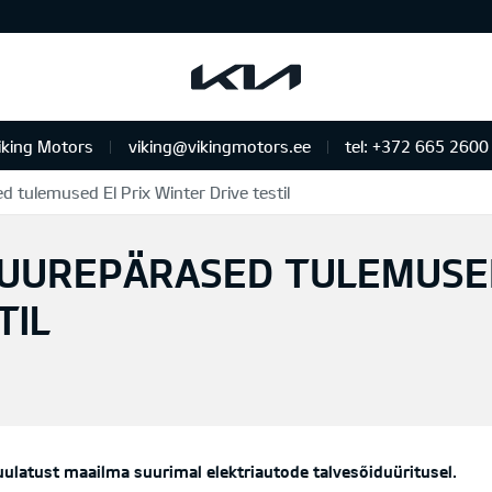
iking Motors
viking@vikingmotors.ee
tel: +372 665 2600
 tulemused El Prix Winter Drive testil
us ja remont
SUUREPÄRASED TULEMUSED
TIL
ulatust maailma suurimal elektriautode talvesõiduüritusel.