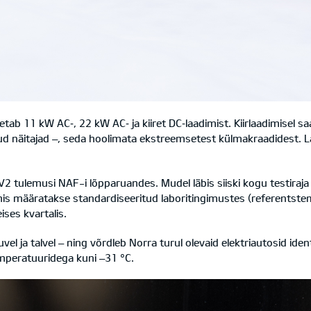
tab 11 kW AC‑, 22 kW AC‑ ja kiiret DC‑laadimist. Kiirlaadimisel 
kud näitajad –, seda hoolimata ekstreemsetest külmakraadidest.
V2 tulemusi NAF-i lõpparuandes. Mudel läbis siiski kogu testiraj
mis määratakse standardiseeritud laboritingimustes (referentste
ises kvartalis.
uvel ja talvel – ning võrdleb Norra turul olevaid elektriautosid ide
emperatuuridega kuni –31 °C.