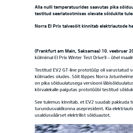
Alla nulli temperatuurides saavutas pika sõid
testitud seeriatootmises olevate sõidukite tul
Norra El Prix talvesõit kinnitab elektriautod
(Frankfurt am Main, Saksamaa) 10. veebruar 2
külmimal El Prix Winter Test Drive’il – ühel maai
Testitud EV2 GT‑line prototüüp oli varustatud suu
külmades oludes. Sõit lõppes Norra Jotunheimen
on pika sõiduulatusega versiooni läbisõiduulatu
kõrvalekalle paigutas prototüübi testitud sõiduk
See tulemus kinnitab, et EV2 suudab pakkuda töö
turundusvaldkonna asepresident. Kia elektriau
usaldusväärset elektrilist sõiduautot.