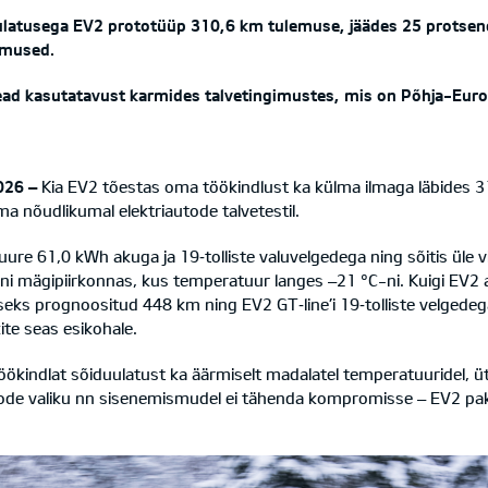
uulatusega EV2 prototüüp 310,6 km tulemuse, jäädes 25 protsend
emused.
e head kasutatavust karmides talvetingimustes, mis on Põhja-Eu
026 –
Kia EV2 tõestas oma töökindlust ka külma ilmaga läbides 31
lma nõudlikumal elektriautode talvetestil.
re 61,0 kWh akuga ja 19‑tolliste valuvelgedega ning sõitis üle viie
i mägipiirkonnas, kus temperatuur langes –21 °C-ni. Kuigi EV2 
seks prognoositud 448 km ning EV2 GT‑line’i 19‑tolliste velgede
ite seas esikohale.
kindlat sõiduulatust ka äärmiselt madalatel temperatuuridel, ütl
tode valiku nn sisenemismudel ei tähenda kompromisse – EV2 paku