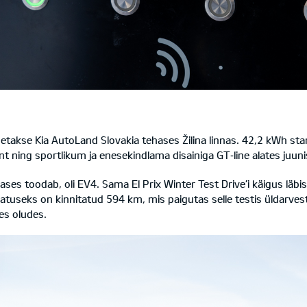
odetakse Kia AutoLand Slovakia tehases Žilina linnas. 42,2 kWh st
 ning sportlikum ja enesekindlama disainiga GT‑line alates juuni
ses toodab, oli EV4. Sama El Prix Winter Test Drive’i käigus läbis
tuseks on kinnitatud 594 km, mis paigutas selle testis üldarves
tes oludes.