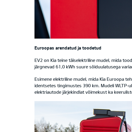
Euroopas arendatud ja toodetud
EV2 on Kia teine täiselektriline mudel, mida to
järgnevad 61,0 kWh suure sõiduulatusega variant
Esimene elektriline mudel, mida Kia Euroopa teha
identsetes tingimustes 390 km. Mudeli WLTP‑ula
elektriautode järjekindlat võimekust ka keerulis