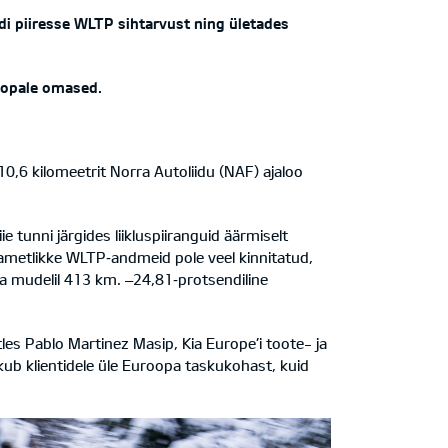
i piiresse WLTP sihtarvust ning ületades
roopale omased.
0,6 kilomeetrit Norra Autoliidu (NAF) ajaloo
 tunni järgides liikluspiiranguid äärmiselt
ametlikke WLTP‑andmeid pole veel kinnitatud,
ga mudelil 413 km. –24,81‑protsendiline
es Pablo Martinez Masip, Kia Europe’i toote- ja
b klientidele üle Euroopa taskukohast, kuid