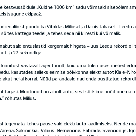
sele kestvussõidule „Kuldne 1006 km” sadu võimsaid sisepõlemismo
 teistsugune ekipaaž.
d adrenaliinist puudu ka Vitoldas Miliusel ja Dainis Jakasel – Le
sõites kattega teedel ja tehes seda nii kiiresti kui võimalik.
nakut said entusiastid kergemalt hingata – uus Leedu rekord oli
uti ja 22 sekundiga.
kinnitust vastavalt agentuurilt, kuid oma tulemuses mehed ei kah
edu, kasutades selleks eelmise põlvkonna elektriautot Kia e-Niro. 
akut neljal korral. Nüüd parandasid nad enda püstitatud rekordit
tat tagasi. Muutunud on ainult auto, sest sõitsime nüüd uuema 
” rõhutas Milius.
tegemata, tehes pause vaid elektriauto laadimiseks. Nende marsr
 Varėna, Šalčininkiai, Vilnius, Nemenčinė, Pabradė, Švenčionys, Igna