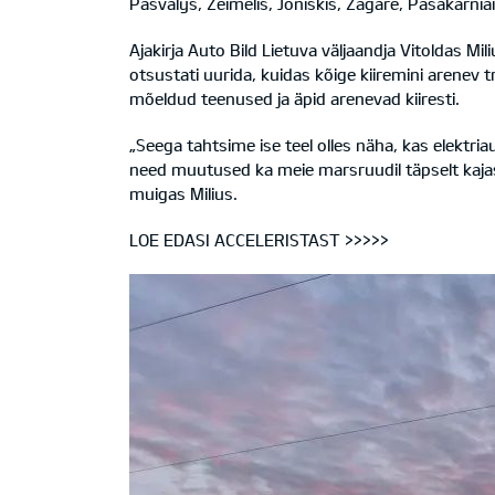
Pasvalys, Žeimelis, Joniškis, Žagarė, Pašakarniai
Ajakirja Auto Bild Lietuva väljaandja Vitoldas Mi
otsustati uurida, kuidas kõige kiiremini arenev t
mõeldud teenused ja äpid arenevad kiiresti.
„Seega tahtsime ise teel olles näha, kas elektr
need muutused ka meie marsruudil täpselt kajast
muigas Milius.
LOE EDASI ACCELERISTAST >>>>>