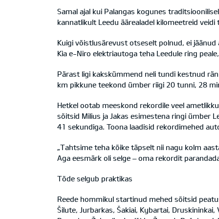
Samal ajal kui Palangas kogunes traditsioonili
kannatlikult Leedu äärealadel kilomeetreid veidi
Kuigi võistlusärevust otseselt polnud, ei jäänu
Kia e-Niro elektriautoga teha Leedule ring peale, 
Pärast ligi kakskümmend neli tundi kestnud rän
km pikkune teekond ümber riigi 20 tunni, 28 min
Hetkel ootab meeskond rekordile veel ametlikku 
sõitsid Milius ja Jakas esimestena ringi ümber Le
41 sekundiga. Toona laadisid rekordimehed auto 
„Tahtsime teha kõike täpselt nii nagu kolm aas
Aga eesmärk oli selge – oma rekordit parandada,
Tõde selgub praktikas
Reede hommikul startinud mehed sõitsid peatusi 
Šilute, Jurbarkas, Šakiai, Kybartai, Druskininkai,