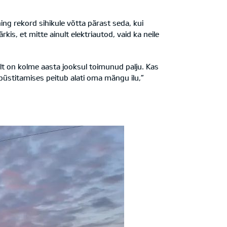
ning rekord sihikule võtta pärast seda, kui
kis, et mitte ainult elektriautod, vaid ka neile
elt on kolme aasta jooksul toimunud palju. Kas
 püstitamises peitub alati oma mängu ilu,”