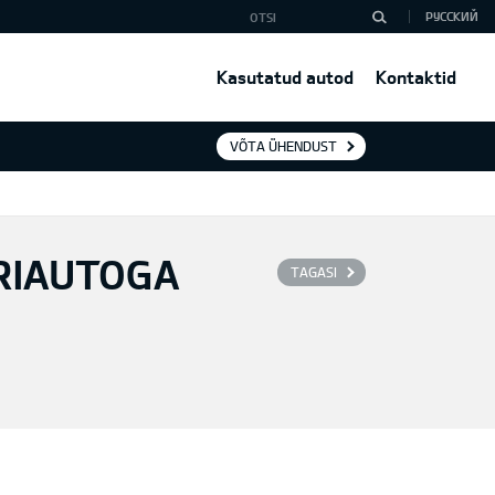
РУССКИЙ
Kasutatud autod
Kontaktid
VÕTA ÜHENDUST
RIAUTOGA
TAGASI