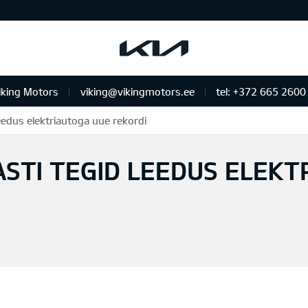
iking Motors
viking@vikingmotors.ee
tel: +372 665 2600
eedus elektriautoga uue rekordi
us ja remont
STI TEGID LEEDUS ELEKT