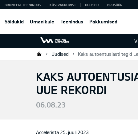
BRONEERI TEENINDUS
KÜSI PAKKUMIST
UUDISED
BROŠÜÜR
Sõidukid
Omanikule
Teenindus
Pakkumised
V
Uudised
Kaks autoentusiasti tegid L
Viking Motors - Kia müük, hoold
KAKS AUTOENTUSIA
UUE REKORDI
06.08.23
Accelerista 25. juuli 2023