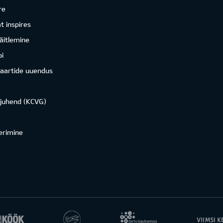
re
 inspires
äitlemine
i
kaartide uuendus
ojuhend (KCVG)
erimine