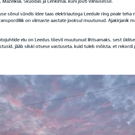
, Mažeikiai, Skuodas ja Lenkimai, kuni jõuti Vilniusesse.
liuse sõnul sündis idee taas elektriautoga Leedule ring peale teha 
ranspordiliik on viimaste aastate jooksul muutunud. Ajakirjanik mär
iautojuhtide elu on Leedus tõesti muutunud lihtsamaks, sest üldis
usid, jääb siiski otsese vastuseta, kuid tuleb mõista, et rekordi