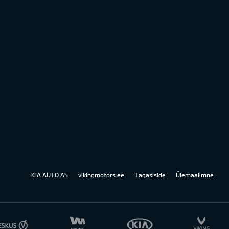
KIA AUTO AS
vikingmotors.ee
Tagasiside
Ülemaailmne