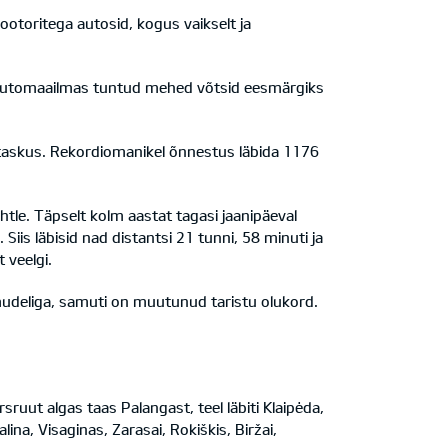
otoritega autosid, kogus vaikselt ja
edu automaailmas tuntud mehed võtsid eesmärgiks
 taskus. Rekordiomanikel õnnestus läbida 1176
tle. Täpselt kolm aastat tagasi jaanipäeval
Siis läbisid nad distantsi 21 tunni, 58 minuti ja
 veelgi.
mudeliga, samuti on muutunud taristu olukord.
uut algas taas Palangast, teel läbiti Klaipėda,
lina, Visaginas, Zarasai, Rokiškis, Biržai,