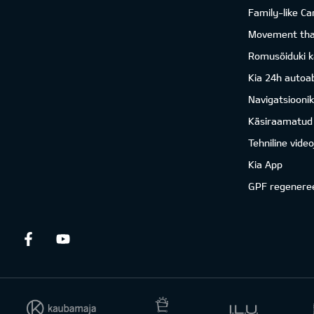
Family-like Ca
Movement that
Romusõiduki k
Kia 24h autoab
Navigatsiooni
Käsiraamatud
Tehniline vide
Kia App
GPF regenere
Facebook
Youtube