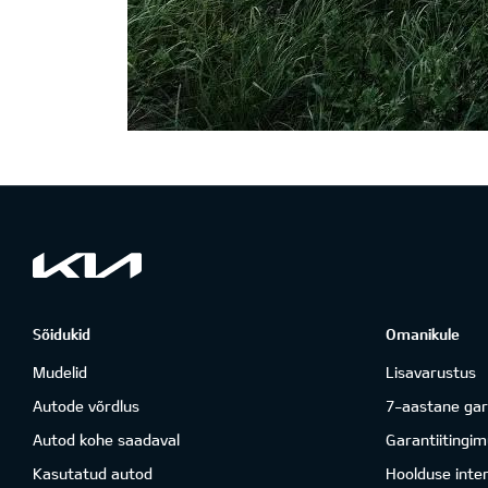
Sõidukid
Omanikule
Mudelid
Lisavarustus
Autode võrdlus
7-aastane gar
Autod kohe saadaval
Garantiitingi
Kasutatud autod
Hoolduse inter