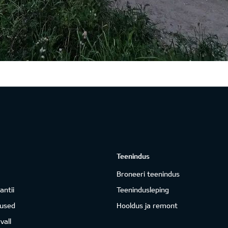
Teenindus
Broneeri teenindus
antii
Teenindusleping
mused
Hooldus ja remont
vall