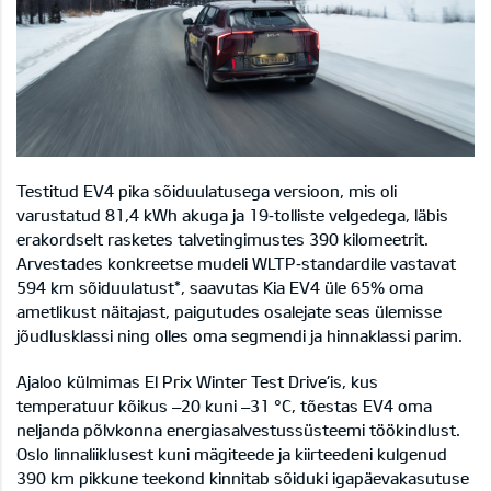
Testitud EV4 pika sõiduulatusega versioon, mis oli
varustatud 81,4 kWh akuga ja 19‑tolliste velgedega, läbis
erakordselt rasketes talvetingimustes 390 kilomeetrit.
Arvestades konkreetse mudeli WLTP‑standardile vastavat
594 km sõiduulatust*, saavutas Kia EV4 üle 65% oma
ametlikust näitajast, paigutudes osalejate seas ülemisse
jõudlusklassi ning olles oma segmendi ja hinnaklassi parim.
Ajaloo külmimas El Prix Winter Test Drive’is, kus
temperatuur kõikus –20 kuni –31 °C, tõestas EV4 oma
neljanda põlvkonna energiasalvestussüsteemi töökindlust.
Oslo linnaliiklusest kuni mägiteede ja kiirteedeni kulgenud
390 km pikkune teekond kinnitab sõiduki igapäevakasutuse