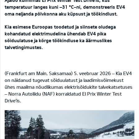
Ajaloo külmimas El Prix Winter Test Drive’is, kus
temperatuur langes kuni –31 °C-ni, demonstreeris EV4
oma neljanda põlvkonna aku küpsust ja töökindlust.
Kia esimese Euroopas toodetud ja siinsete oludega
kohandatud elektrimudelina ühendab EV4 pika
sõiduulatuse ja kõrge töökindluse ka äärmuslikes
talvetingimustes.
(Frankfurt am Main, Saksamaa) 5. veebruar 2026 – Kia EV4
on näidanud tugevat sõiduulatust ja laadimisvõimekust
ühes maailma nõudlikumas elektrisõidukite talvekatsetuses
– Norra Autoliidu (NAF) korraldatud El Prix Winter Test
Drive’is.