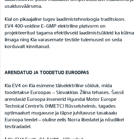
usaldusväärsena.
Kial on pikaajaline tugev laadimistehnoloogia traditsioon.
EV4 400‑voldine E-GMP elektriline platvorm on
projekteeritud tagama efektiivseid laadimistsükleid ka külma
ilmaga ning Kia varasemate testide tulemused on seda
korduvalt kinnitanud.
ARENDATUD JA TOODETUD EUROOPAS
Kia EV4 on Kia esimene täiselektriline sõiduk, mida
toodetakse Euroopas – Slovakkias Žilina tehases. Šassii
arendasid Euroopa insenerid Hyundai Motor Europe
Technical Centre’is (HMETC) Rüsselsheimis, tagades
optimaalset mugavuse ja täpse juhitavuse tasakaalu
Euroopa teedel – oluline eelis Norra libedatel ja nõudlikel
testiradadel.