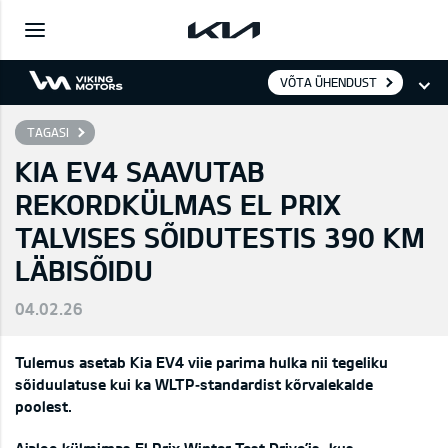
VÕTA ÜHENDUST
TAGASI
KIA EV4 SAAVUTAB
REKORDKÜLMAS EL PRIX
TALVISES SÕIDUTESTIS 390 KM
LÄBISÕIDU
04.02.26
Tulemus asetab Kia EV4 viie parima hulka nii tegeliku
sõiduulatuse kui ka WLTP
‑
standardist kõrvalekalde
poolest.