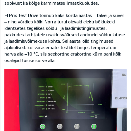
sobivust ka kõige karmimates ilmastikuoludes.
El Prix Test Drive toimub kaks korda aastas – talvel ja suvel
– ning võrdleb kõiki Norra turul olevaid elektrisõidukeid
identsetes tegelikes sõidu- ja laadimistingimustes,
pakkudes tarbijatele usaldusväärseid andmeid sõiduulatuse
ja laadimisvõimekuse kohta. Sel aastal olid tingimused
ajaloolised: kui varasematel testidel langes temperatuur
harva alla –10 °C, siis seekordne erakordne külm pani kõik
osalejad tõsise surve alla.