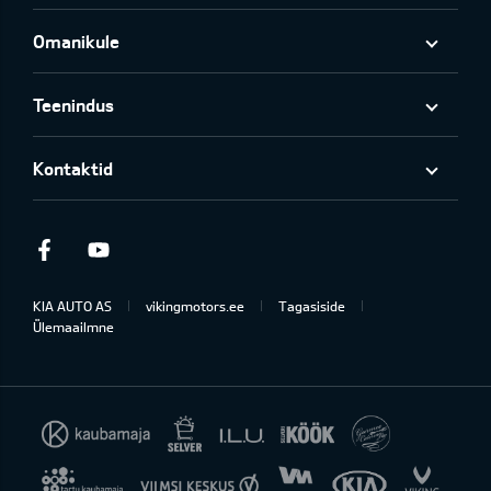
Omanikule
Teenindus
Kontaktid
Facebook
Youtube
KIA AUTO AS
vikingmotors.ee
Tagasiside
Ülemaailmne