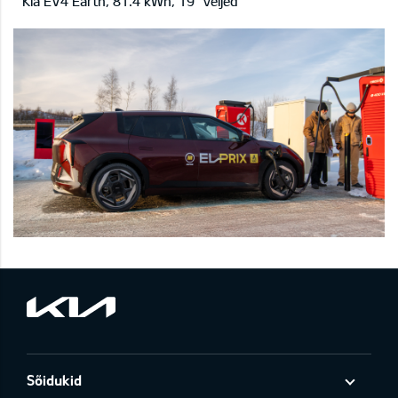
* Kia EV4 Earth, 81.4 kWh, 19’’ veljed
Sõidukid