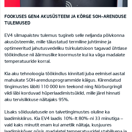
FOOKUSES GEN4 AKUSÜSTEEM JA KÕRGE SOH-ARENDUSE
TULEMUSED
EV4 silmapaistev tulemus tugineb selle neljanda põlvkonna
akusüsteemile, mille täiustatud termiline juhtimine ja
optimeeritud jahutusvedeliku tsirkulatsioon tagavad ühtlase
töökindluse nii äärmuslike koormuste kui ka väga madalate
temperatuuride korral.
Kia aku tehnoloogia töökindlus kinnitati juba eelmisel aastal
mahukate SOH‑arendusprogrammide käigus. Kiirendatud
tingimustes läbiti 110 000 km teekond ning Nürburgringil
viidi läbi korduvad hüperlaadimistsüklid, mille järel hinnati
aku tervislikkuse näitajaks 95%.
Lisaks sõiduulatusele on talvetingimustes oluline ka
laadimiskiirus. Kia EV4 laadis 10%-lt 80%-ni 33 minutiga –
vaid kaks minutit enam kui ametlik näitaja, kusjuures
laadimiskõver püsis madalatel temperatuuridel stabiilsena ja