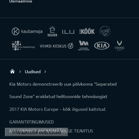
Ülemaailmne
Uudised
Viking Motors - Kia müük, hooldus ja rem
Kia Motors demonstreerib uue põlvkonna "Separated
Sound Zone" eraldatud helitsoonide tehnoloogiat
2017 KIA Motors Europe - kõik õigused kaitstud.
GARANTIITINGIMUSED
KIA CONNECT ANDMEMÄÄRUSE TEAVITUS