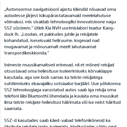
„Autonoomse navigatsiooni ajastu kliendid nõuavad oma
autodesse järjest isikupärastatavamaid meelelahutuse
võimalusi, mis sisaldab tehnoloogilisi innovatsioone nagu
SSZ süsteem,“ ütleb Kia NVH uurimislabori teadur Kang-
duck Ih. „Loodan, et pakkudes juhile ja reisijatele
kohandatud, iseseisvaid heliruume, kogevad nad
mugavamat ja mõnusamalt meelt lahutavamat
transpordikeskkonda.“
Inimeste muusikamaitsed erinevad, nii et mõned reisijad
otsustavad oma heliesituse isoleerimiseks kõrvaklappe
kasutada, aga see loob samas ka teiste reisijatega
suhtlemiseks ebavajaliku sotsiaalse barjääri. Uue põlvkonna
SSZ tehnoloogiaga varustatud autos saab iga reisija oma
telefoni läbi Bluetoothi ühendada ja kuulata oma muusikat
ilma teiste reisijate heliesitusi häirimata või ise neist häiritud
saamata.
SSZ-d kasutades saab käed-vabad telefonikõnesid ka
üksikute reisijate jaoks isoleerida, kindlustades sõidu peal