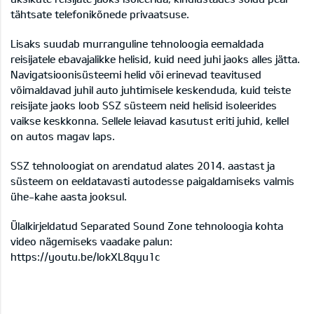
tähtsate telefonikõnede privaatsuse.
Lisaks suudab murranguline tehnoloogia eemaldada
reisijatele ebavajalikke helisid, kuid need juhi jaoks alles jätta.
Navigatsioonisüsteemi helid või erinevad teavitused
võimaldavad juhil auto juhtimisele keskenduda, kuid teiste
reisijate jaoks loob SSZ süsteem neid helisid isoleerides
vaikse keskkonna. Sellele leiavad kasutust eriti juhid, kellel
on autos magav laps.
SSZ tehnoloogiat on arendatud alates 2014. aastast ja
süsteem on eeldatavasti autodesse paigaldamiseks valmis
ühe-kahe aasta jooksul.
Ülalkirjeldatud Separated Sound Zone tehnoloogia kohta
video nägemiseks vaadake palun:
https://youtu.be/lokXL8qyu1c