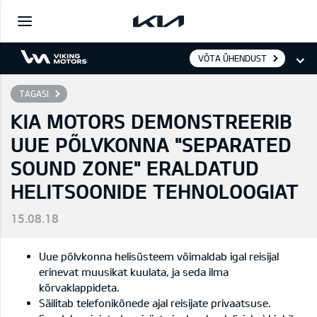
VÕTA ÜHENDUST
TAGASI
KIA MOTORS DEMONSTREERIB
UUE PÕLVKONNA "SEPARATED
SOUND ZONE" ERALDATUD
HELITSOONIDE TEHNOLOOGIAT
15.08.18
Uue põlvkonna helisüsteem võimaldab igal reisijal
erinevat muusikat kuulata, ja seda ilma
kõrvaklappideta.
Säilitab telefonikõnede ajal reisijate privaatsuse.