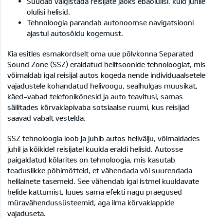
Suudab vaigistada reisijate jaoks ebaolulisi, kuid juhile
olulisi helisid.
Tehnoloogia parandab autonoomse navigatsiooni
ajastul autosõidu kogemust.
Kia esitles esmakordselt oma uue põlvkonna Separated
Sound Zone (SSZ) eraldatud helitsoonide tehnoloogiat, mis
võimaldab igal reisijal autos kogeda nende individuaalsetele
vajadustele kohandatud helivoogu, sealhulgas muusikat,
käed-vabad telefonikõnesid ja auto teavitusi, samas
säilitades kõrvaklapivaba sotsiaalse ruumi, kus reisijad
saavad vabalt vestelda.
SSZ tehnoloogia loob ja juhib autos helivälju, võimaldades
juhil ja kõikidel reisijatel kuulda eraldi helisid. Autosse
paigaldatud kõlarites on tehnoloogia, mis kasutab
teaduslikke põhimõtteid, et vähendada või suurendada
helilainete tasemeid. See vähendab igal istmel kuuldavate
helide kattumist, luues sama efekti nagu praegused
müravähendussüsteemid, aga ilma kõrvaklappide
vajaduseta.