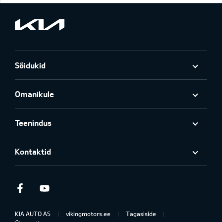
Sõidukid
Omanikule
Teenindus
Kontaktid
Facebook
Youtube
KIA AUTO AS
vikingmotors.ee
Tagasiside