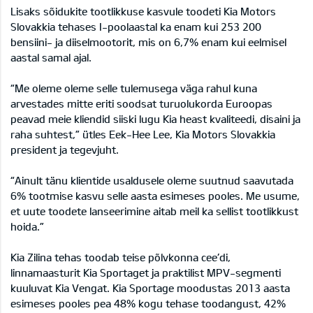
Lisaks sõidukite tootlikkuse kasvule toodeti Kia Motors
Slovakkia tehases I-poolaastal ka enam kui 253 200
bensiini- ja diiselmootorit, mis on 6,7% enam kui eelmisel
aastal samal ajal.
“Me oleme oleme selle tulemusega väga rahul kuna
arvestades mitte eriti soodsat turuolukorda Euroopas
peavad meie kliendid siiski lugu Kia heast kvaliteedi, disaini ja
raha suhtest,” ütles Eek-Hee Lee, Kia Motors Slovakkia
president ja tegevjuht.
“Ainult tänu klientide usaldusele oleme suutnud saavutada
6% tootmise kasvu selle aasta esimeses pooles. Me usume,
et uute toodete lanseerimine aitab meil ka sellist tootlikkust
hoida.”
Kia Zilina tehas toodab teise põlvkonna cee’di,
linnamaasturit Kia Sportaget ja praktilist MPV-segmenti
kuuluvat Kia Vengat. Kia Sportage moodustas 2013 aasta
esimeses pooles pea 48% kogu tehase toodangust, 42%