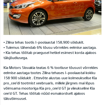
• Zilina tehas tootis I-poolaastal 158,900 sõidukit.
• Tulemus tähendab 6% tõusu võrreldes eelmise aastaga.
• Kia tehas töötab praegusel hetkel esimest korda ajaloos
täisjõudlusega.
Kia Motors Slovakia teatas 6 % tootluse tõusust võrreldes
eelmise aastaga tootes Zilina tehases I-poolaastal kokku
158 900 sõidukit . Ettevõte alustas uue kolmeukselise Kia
pro_cee’di tootmist veebruaris, millele järgnes mai lõpus
võimsama mootoriga Kia pro_cee’d GT ja viieukseline Kia
cee’d GT. Tehas töötab nüüd esmakordselt ajaloos
täisvõimsusel.