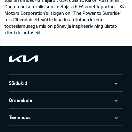
tulu on umbes 42 miljardit USA dollarit. Kia on Australian
Open tenniseturniiri suurtoetaja ja FIFA ametlik partner . Kia
Motors Corporation’si slogan on “The Power to Surprise”
mis tähendab ettevõtte lubadust üllatada kliente
tooteelamusega mis on põnev ja inspireeriv ning ületab
klientide ootuseid.
Sõidukid
Omanikule
Teenindus