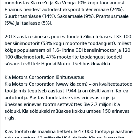
moodustas Kia cee’d ja Kia Venga 10% kogu toodangust.
Enamus nendest autodest eksporditi Venemaale (24%),
Suurbritanniasse (14%), Saksamaale (9%), Prantsusmaale
(5%) ja Itaaliasse (5%).
2013 aasta esimeses pooles toodeti Zilina tehases 133 100
bensiinimootorit (53% kogu mootorite toodangust), millest
kõige populaarsem oli 1,6-liitrine GDi bensiinimootor ja 120
100 diiselmootorit. 47% mootorite toodangust toodeti
sõsarettevõttele Hyndai Motor Tšehhosklovakkia.
Kia Motors Corporation lühitutvustus
Kia Motors Corporation (www.kia.com) – on kvaliteetautode
tootja mis tegutseb aastast 1944 ja on üksiti vanim Korea
autotootja. Aastas toodetakse viies erinevas riigis ja
üheksas erinevas tootmisettevõttes üle 2,7 miljoni Kia
sõiduki. Kia sõidukeid müüakse kokku umbes 150 erinevas
riigis.
Kias töötab üle maailma hetkel üle 47 000 töötaja ja aastane