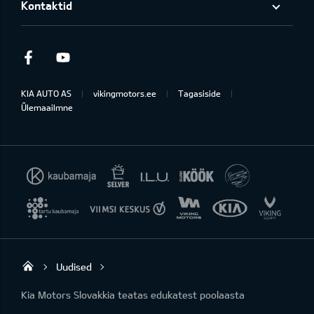
Kontaktid
Facebook
Youtube
KIA AUTO AS
vikingmotors.ee
Tagasiside
Ülemaailmne
Uudised
Viking Motors - Kia müük, hooldus ja rem
Kia Motors Slovakkia teatas edukatest poolaasta