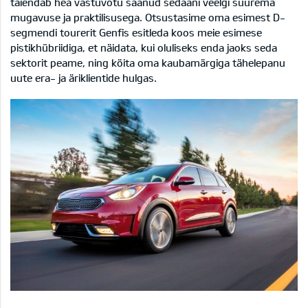
täiendab hea vastuvõtu saanud sedaani veelgi suurema
mugavuse ja praktilisusega. Otsustasime oma esimest D-
segmendi tourerit Genfis esitleda koos meie esimese
pistikhübriidiga, et näidata, kui oluliseks enda jaoks seda
sektorit peame, ning köita oma kaubamärgiga tähelepanu
uute era- ja äriklientide hulgas.