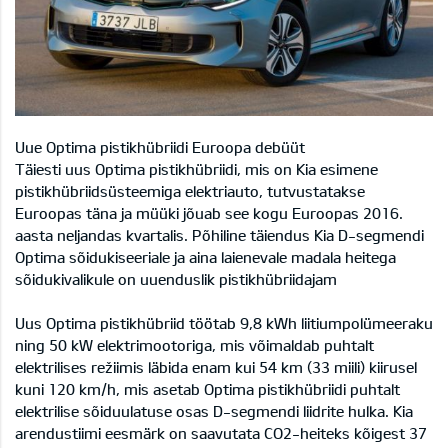
Uue Optima pistikhübriidi Euroopa debüüt
Täiesti uus Optima pistikhübriidi, mis on Kia esimene
pistikhübriidsüsteemiga elektriauto, tutvustatakse
Euroopas täna ja müüki jõuab see kogu Euroopas 2016.
aasta neljandas kvartalis. Põhiline täiendus Kia D-segmendi
Optima sõidukiseeriale ja aina laienevale madala heitega
sõidukivalikule on uuenduslik pistikhübriidajam
Uus Optima pistikhübriid töötab 9,8 kWh liitiumpolümeeraku
ning 50 kW elektrimootoriga, mis võimaldab puhtalt
elektrilises režiimis läbida enam kui 54 km (33 miili) kiirusel
kuni 120 km/h, mis asetab Optima pistikhübriidi puhtalt
elektrilise sõiduulatuse osas D-segmendi liidrite hulka. Kia
arendustiimi eesmärk on saavutata CO2-heiteks kõigest 37