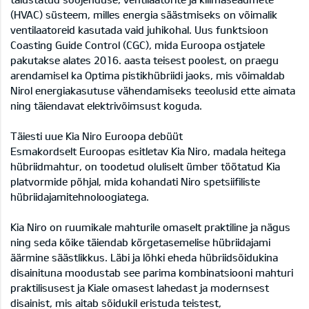
(HVAC) süsteem, milles energia säästmiseks on võimalik
ventilaatoreid kasutada vaid juhikohal. Uus funktsioon
Coasting Guide Control (CGC), mida Euroopa ostjatele
pakutakse alates 2016. aasta teisest poolest, on praegu
arendamisel ka Optima pistikhübriidi jaoks, mis võimaldab
Nirol energiakasutuse vähendamiseks teeolusid ette aimata
ning täiendavat elektrivõimsust koguda.
Täiesti uue Kia Niro Euroopa debüüt
Esmakordselt Euroopas esitletav Kia Niro, madala heitega
hübriidmahtur, on toodetud oluliselt ümber töötatud Kia
platvormide põhjal, mida kohandati Niro spetsiifiliste
hübriidajamitehnoloogiatega.
Kia Niro on ruumikale mahturile omaselt praktiline ja nägus
ning seda kõike täiendab kõrgetasemelise hübriidajami
äärmine säästlikkus. Läbi ja lõhki eheda hübriidsõidukina
disainituna moodustab see parima kombinatsiooni mahturi
praktilisusest ja Kiale omasest lahedast ja modernsest
disainist, mis aitab sõidukil eristuda teistest,