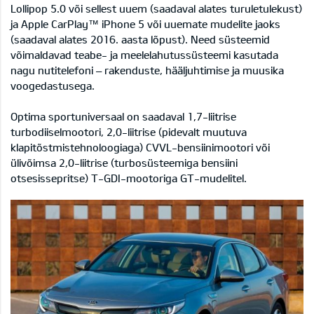
Lollipop 5.0 või sellest uuem (saadaval alates turuletulekust)
ja Apple CarPlay™ iPhone 5 või uuemate mudelite jaoks
(saadaval alates 2016. aasta lõpust). Need süsteemid
võimaldavad teabe- ja meelelahutussüsteemi kasutada
nagu nutitelefoni – rakenduste, hääljuhtimise ja muusika
voogedastusega.
Optima sportuniversaal on saadaval 1,7-liitrise
turbodiiselmootori, 2,0-liitrise (pidevalt muutuva
klapitõstmistehnoloogiaga) CVVL-bensiinimootori või
ülivõimsa 2,0-liitrise (turbosüsteemiga bensiini
otsesissepritse) T-GDI-mootoriga GT-mudelitel.