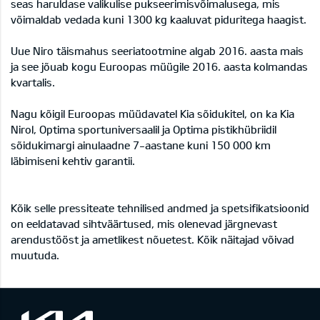
seas haruldase valikulise pukseerimisvõimalusega, mis
võimaldab vedada kuni 1300 kg kaaluvat piduritega haagist.
Uue Niro täismahus seeriatootmine algab 2016. aasta mais
ja see jõuab kogu Euroopas müügile 2016. aasta kolmandas
kvartalis.
Nagu kõigil Euroopas müüdavatel Kia sõidukitel, on ka Kia
Nirol, Optima sportuniversaalil ja Optima pistikhübriidil
sõidukimargi ainulaadne 7-aastane kuni 150 000 km
läbimiseni kehtiv garantii.
Kõik selle pressiteate tehnilised andmed ja spetsifikatsioonid
on eeldatavad sihtväärtused, mis olenevad järgnevast
arendustööst ja ametlikest nõuetest. Kõik näitajad võivad
muutuda.