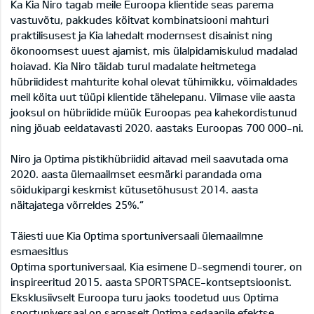
Ka Kia Niro tagab meile Euroopa klientide seas parema
vastuvõtu, pakkudes köitvat kombinatsiooni mahturi
praktilisusest ja Kia lahedalt modernsest disainist ning
ökonoomsest uuest ajamist, mis ülalpidamiskulud madalad
hoiavad. Kia Niro täidab turul madalate heitmetega
hübriididest mahturite kohal olevat tühimikku, võimaldades
meil köita uut tüüpi klientide tähelepanu. Viimase viie aasta
jooksul on hübriidide müük Euroopas pea kahekordistunud
ning jõuab eeldatavasti 2020. aastaks Euroopas 700 000-ni.
Niro ja Optima pistikhübriidid aitavad meil saavutada oma
2020. aasta ülemaailmset eesmärki parandada oma
sõidukipargi keskmist kütusetõhusust 2014. aasta
näitajatega võrreldes 25%.“
Täiesti uue Kia Optima sportuniversaali ülemaailmne
esmaesitlus
Optima sportuniversaal, Kia esimene D-segmendi tourer, on
inspireeritud 2015. aasta SPORTSPACE-kontseptsioonist.
Eksklusiivselt Euroopa turu jaoks toodetud uus Optima
sportuniversaal on sarnaselt Optima sedaanile efektse