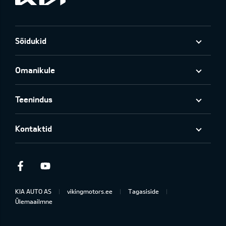
Sõidukid
Omanikule
Teenindus
Kontaktid
Facebook
Youtube
KIA AUTO AS
vikingmotors.ee
Tagasiside
Ülemaailmne