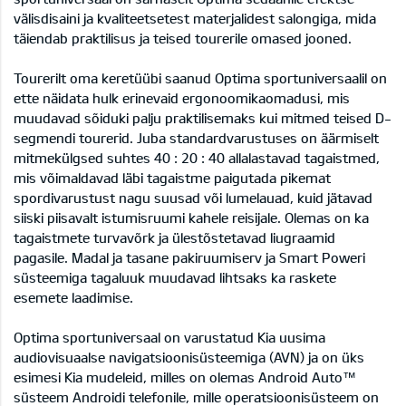
välisdisaini ja kvaliteetsetest materjalidest salongiga, mida
täiendab praktilisus ja teised tourerile omased jooned.
Tourerilt oma keretüübi saanud Optima sportuniversaalil on
ette näidata hulk erinevaid ergonoomikaomadusi, mis
muudavad sõiduki palju praktilisemaks kui mitmed teised D-
segmendi tourerid. Juba standardvarustuses on äärmiselt
mitmekülgsed suhtes 40 : 20 : 40 allalastavad tagaistmed,
mis võimaldavad läbi tagaistme paigutada pikemat
spordivarustust nagu suusad või lumelauad, kuid jätavad
siiski piisavalt istumisruumi kahele reisijale. Olemas on ka
tagaistmete turvavõrk ja ülestõstetavad liugraamid
pagasile. Madal ja tasane pakiruumiserv ja Smart Poweri
süsteemiga tagaluuk muudavad lihtsaks ka raskete
esemete laadimise.
Optima sportuniversaal on varustatud Kia uusima
audiovisuaalse navigatsioonisüsteemiga (AVN) ja on üks
esimesi Kia mudeleid, milles on olemas Android Auto™
süsteem Androidi telefonile, mille operatsioonisüsteem on