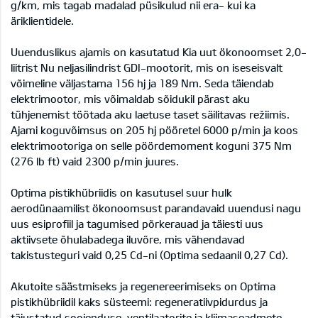
g/km, mis tagab madalad püsikulud nii era- kui ka
äriklientidele.
Uuenduslikus ajamis on kasutatud Kia uut ökonoomset 2,0-
liitrist Nu neljasilindrist GDI-mootorit, mis on iseseisvalt
võimeline väljastama 156 hj ja 189 Nm. Seda täiendab
elektrimootor, mis võimaldab sõidukil pärast aku
tühjenemist töötada aku laetuse taset säilitavas režiimis.
Ajami koguvõimsus on 205 hj pööretel 6000 p/min ja koos
elektrimootoriga on selle pöördemoment koguni 375 Nm
(276 lb ft) vaid 2300 p/min juures.
Optima pistikhübriidis on kasutusel suur hulk
aerodünaamilist ökonoomsust parandavaid uuendusi nagu
uus esiprofiil ja tagumised põrkerauad ja täiesti uus
aktiivsete õhulabadega iluvõre, mis vähendavad
takistusteguri vaid 0,25 Cd-ni (Optima sedaanil 0,27 Cd).
Akutoite säästmiseks ja regenereerimiseks on Optima
pistikhübriidil kaks süsteemi: regeneratiivpidurdus ja
täiustatud soojenduse, ventilaatorite ja kliimaseadmete