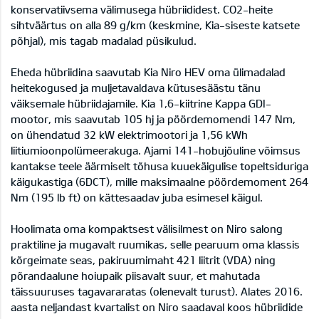
konservatiivsema välimusega hübriididest. CO2-heite
sihtväärtus on alla 89 g/km (keskmine, Kia-siseste katsete
põhjal), mis tagab madalad püsikulud.
Eheda hübriidina saavutab Kia Niro HEV oma ülimadalad
heitekogused ja muljetavaldava kütusesäästu tänu
väiksemale hübriidajamile. Kia 1,6-kiitrine Kappa GDI-
mootor, mis saavutab 105 hj ja pöördemomendi 147 Nm,
on ühendatud 32 kW elektrimootori ja 1,56 kWh
liitiumioonpolümeerakuga. Ajami 141-hobujõuline võimsus
kantakse teele äärmiselt tõhusa kuuekäigulise topeltsiduriga
käigukastiga (6DCT), mille maksimaalne pöördemoment 264
Nm (195 lb ft) on kättesaadav juba esimesel käigul.
Hoolimata oma kompaktsest välisilmest on Niro salong
praktiline ja mugavalt ruumikas, selle pearuum oma klassis
kõrgeimate seas, pakiruumimaht 421 liitrit (VDA) ning
põrandaalune hoiupaik piisavalt suur, et mahutada
täissuuruses tagavararatas (olenevalt turust). Alates 2016.
aasta neljandast kvartalist on Niro saadaval koos hübriidide