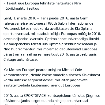
- Täiesti uue Euroopa tehniliste näitajatega Niro
hübriidmahturi esitlus
Genf, 1. märts 2016 – Täna jõudis 2016. aasta Genfi
rahvusvahelisel automessil (86th Salon International de
l’Automobile) esimest korda avalikkuse ette Kia Optima
sportuniversaal, mis saabub kõikjal Euroopas müügile 2016.
aasta neljandas kvartalis. Optima sportuniversaaliga liitusid
Kia väljapanekus täiesti uus Optima pistikhübriidsedaan ja
Niro hübriidmahtur, mis mõlemad debüteerivad Euroopas
pärast oma maailma esmaesitlust 2016. aasta veebruaris
Chicago autonäitusel.
Kia Motors Europe’i peatootmisjuht Michael Cole
kommenteeris: „Nende kolme mudeliga siseneb Kia esimest
korda uutesse segmentidesse, mis aitab järgnevatel
aastatel toetada kaubamärgi arengut Euroopas.
2015. aasta SPORTSPACE-kontseptsioon tähistas järgmise
põlvkonna jaoks selget suunda ning sportuniversaal