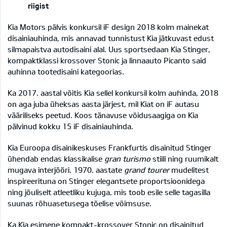
riigist
Kia Motors pälvis konkursil iF design 2018 kolm mainekat
disainiauhinda, mis annavad tunnistust Kia jätkuvast edust
silmapaistva autodisaini alal. Uus sportsedaan Kia Stinger,
kompaktklassi krossover Stonic ja linnaauto Picanto said
auhinna tootedisaini kategoorias.
Ka 2017. aastal võitis Kia sellel konkursil kolm auhinda, 2018
on aga juba üheksas aasta järjest, mil Kiat on iF autasu
vääriliseks peetud. Koos tänavuse võidusaagiga on Kia
pälvinud kokku 15 iF disainiauhinda.
Kia Euroopa disainikeskuses Frankfurtis disainitud Stinger
ühendab endas klassikalise
gran turismo
stiili ning ruumikalt
mugava interjööri. 1970. aastate
grand tourer
mudelitest
inspireerituna on Stinger elegantsete proportsioonidega
ning jõuliselt atleetliku kujuga, mis toob esile selle tagasilla
suunas rõhuasetusega tõelise võimsuse.
Ka Kia esimene kompakt-krossover Stonic on disainitud