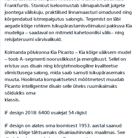
Frankfurtis. Stonicut iseloomustab silmapaistvalt julgete
joontega väliskuju, praktilised linnamaasturi omadused ning
kõrgendatud istmepaigutus salongis. Tegemist on läbi
aegade kõige rohkem isikupärastamisvõimalusi pakkuva Kia
mudeliga – saadaval on mitmeid kahetoonilisi välis- ning
reisijateruumi värvivalikuid.
Kolmanda põlvkonna Kia Picanto – Kia kõige väiksem mudel
– toob A-segmenti nooruslikkust ja energilisust. Sellel on
eristuv uus disain ning kõrgtehnoloogiline kvaliteetse
viimistlusega salong, mida saab samuti isikupärasemaks
muuta. Hoolimata kompaktsetest mõõtmetest muudab
Picanto intelligentne disain selle üheks ruumikaimaks
sõidukiks oma
klassis.
iF design 2018: 6400 osalejat 54 riigist
iF design on alates oma loomisest 1953. aastal saanud
üheks kõige tähtsamaks disainiauhinnaks maailmas. See