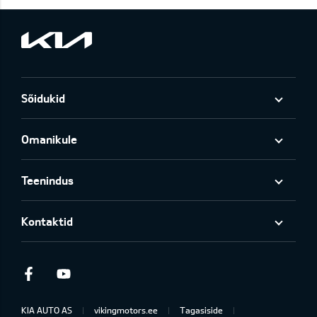
Sõidukid
Omanikule
Teenindus
Kontaktid
Facebook
Youtube
KIA AUTO AS
vikingmotors.ee
Tagasiside