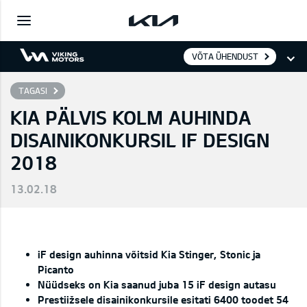
VÕTA ÜHENDUST
TAGASI
KIA PÄLVIS KOLM AUHINDA
DISAINIKONKURSIL IF DESIGN
2018
13.02.18
iF design auhinna võitsid Kia Stinger, Stonic ja
Picanto
Nüüdseks on Kia saanud juba 15 iF design autasu
Prestiižsele disainikonkursile esitati 6400 toodet 54