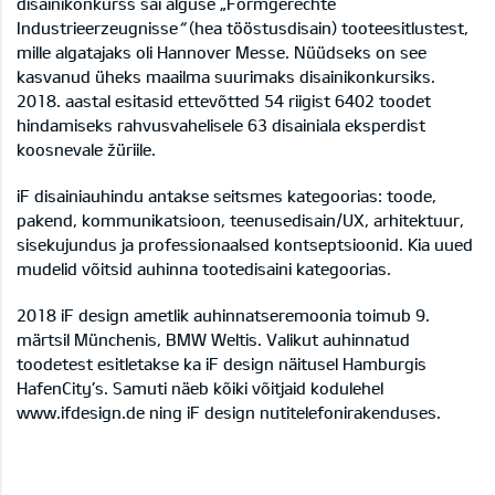
disainikonkurss sai alguse „Formgerechte
Industrieerzeugnisse
“
(hea tööstusdisain) tooteesitlustest,
mille algatajaks oli Hannover Messe. Nüüdseks on see
kasvanud üheks maailma suurimaks disainikonkursiks.
2018. aastal esitasid ettevõtted 54 riigist 6402 toodet
hindamiseks rahvusvahelisele 63 disainiala eksperdist
koosnevale žüriile.
iF disainiauhindu antakse seitsmes kategoorias: toode,
pakend, kommunikatsioon, teenusedisain/UX, arhitektuur,
sisekujundus ja professionaalsed kontseptsioonid. Kia uued
mudelid võitsid auhinna tootedisaini kategoorias.
2018 iF design ametlik auhinnatseremoonia toimub 9.
märtsil Münchenis, BMW Weltis. Valikut auhinnatud
toodetest esitletakse ka iF design näitusel Hamburgis
HafenCity’s. Samuti näeb kõiki võitjaid kodulehel
www.ifdesign.de ning iF design nutitelefonirakenduses.