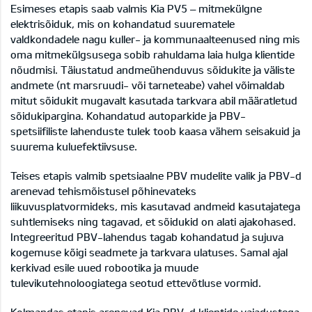
Esimeses etapis saab valmis Kia PV5 – mitmekülgne
elektrisõiduk, mis on kohandatud suurematele
valdkondadele nagu kuller- ja kommunaalteenused ning mis
oma mitmekülgsusega sobib rahuldama laia hulga klientide
nõudmisi. Täiustatud andmeühenduvus sõidukite ja väliste
andmete (nt marsruudi- või tarneteabe) vahel võimaldab
mitut sõidukit mugavalt kasutada tarkvara abil määratletud
sõidukipargina. Kohandatud autoparkide ja PBV-
spetsiifiliste lahenduste tulek toob kaasa vähem seisakuid ja
suurema kuluefektiivsuse.
Teises etapis valmib spetsiaalne PBV mudelite valik ja PBV-d
arenevad tehismõistusel põhinevateks
liikuvusplatvormideks, mis kasutavad andmeid kasutajatega
suhtlemiseks ning tagavad, et sõidukid on alati ajakohased.
Integreeritud PBV-lahendus tagab kohandatud ja sujuva
kogemuse kõigi seadmete ja tarkvara ulatuses. Samal ajal
kerkivad esile uued robootika ja muude
tulevikutehnoloogiatega seotud ettevõtluse vormid.
Kolmandas etapis arenevad Kia PBV-d klientide vajadustega