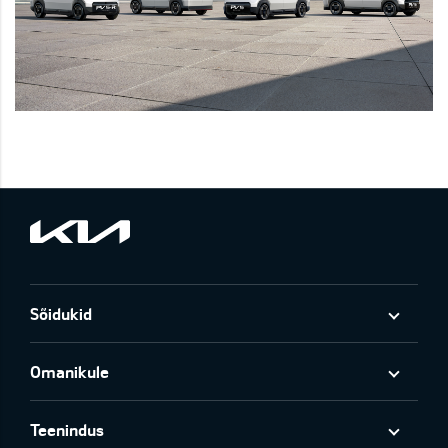
Sõidukid
Omanikule
Teenindus