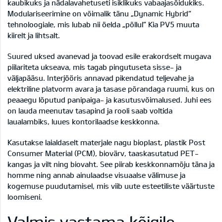
kaubikuks ja nädalavahetuseti isiklikuks vabaajasõidukiks.
Modulariseerimine on võimalik tänu „Dynamic Hybrid“
tehnoloogiale, mis lubab nii öelda „põllul“ Kia PV5 muuta
kiirelt ja lihtsalt.
Suured uksed avanevad ja toovad esile erakordselt mugava
piilariteta ukseava, mis tagab pingutuseta sisse- ja
väljapääsu. Interjööris annavad pikendatud teljevahe ja
elektriline platvorm avara ja tasase põrandaga ruumi, kus on
peaaegu lõputud panipaiga- ja kasutusvõimalused. Juhi ees
on lauda meenutav tasapind ja rooli saab voltida
laualambiks, luues kontorilaadse keskkonna.
Kasutakse laialdaselt materjale nagu bioplast, plastik Post
Consumer Material (PCM), biovärv, taaskasutatud PET-
kangas ja vilt ning biovaht. See piirab keskkonnamõju täna ja
homme ning annab ainulaadse visuaalse välimuse ja
kogemuse puudutamisel, mis viib uute esteetiliste väärtuste
loomiseni.
Valmis vastama kõigile