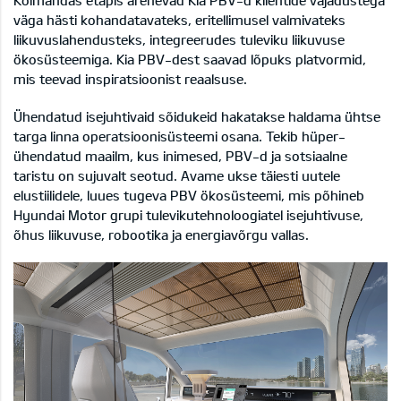
väga hästi kohandatavateks, eritellimusel valmivateks
liikuvuslahendusteks, integreerudes tuleviku liikuvuse
ökosüsteemiga. Kia PBV-dest saavad lõpuks platvormid,
mis teevad inspiratsioonist reaalsuse.
Ühendatud isejuhtivaid sõidukeid hakatakse haldama ühtse
targa linna operatsioonisüsteemi osana. Tekib hüper-
ühendatud maailm, kus inimesed, PBV-d ja sotsiaalne
taristu on sujuvalt seotud. Avame ukse täiesti uutele
elustiilidele, luues tugeva PBV ökosüsteemi, mis põhineb
Hyundai Motor grupi tulevikutehnoloogiatel isejuhtivuse,
õhus liikuvuse, robootika ja energiavõrgu vallas.