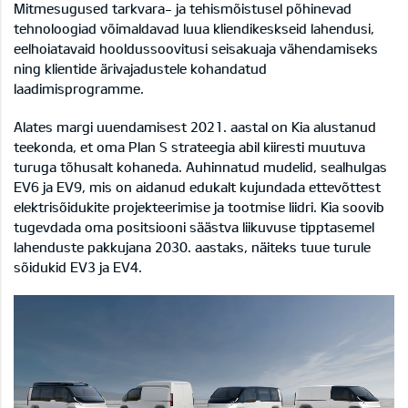
Mitmesugused tarkvara- ja tehismõistusel põhinevad
tehnoloogiad võimaldavad luua kliendikeskseid lahendusi,
eelhoiatavaid hooldussoovitusi seisakuaja vähendamiseks
ning klientide ärivajadustele kohandatud
laadimisprogramme.
Alates margi uuendamisest 2021. aastal on Kia alustanud
teekonda, et oma Plan S strateegia abil kiiresti muutuva
turuga tõhusalt kohaneda. Auhinnatud mudelid, sealhulgas
EV6 ja EV9, mis on aidanud edukalt kujundada ettevõttest
elektrisõidukite projekteerimise ja tootmise liidri. Kia soovib
tugevdada oma positsiooni säästva liikuvuse tipptasemel
lahenduste pakkujana 2030. aastaks, näiteks tuue turule
sõidukid EV3 ja EV4.