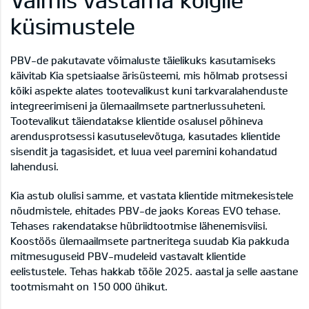
küsimustele
PBV-de pakutavate võimaluste täielikuks kasutamiseks
käivitab Kia spetsiaalse ärisüsteemi, mis hõlmab protsessi
kõiki aspekte alates tootevalikust kuni tarkvaralahenduste
integreerimiseni ja ülemaailmsete partnerlussuheteni.
Tootevalikut täiendatakse klientide osalusel põhineva
arendusprotsessi kasutuselevõtuga, kasutades klientide
sisendit ja tagasisidet, et luua veel paremini kohandatud
lahendusi.
Kia astub olulisi samme, et vastata klientide mitmekesistele
nõudmistele, ehitades PBV-de jaoks Koreas EVO tehase.
Tehases rakendatakse hübriidtootmise lähenemisviisi.
Koostöös ülemaailmsete partneritega suudab Kia pakkuda
mitmesuguseid PBV-mudeleid vastavalt klientide
eelistustele. Tehas hakkab tööle 2025. aastal ja selle aastane
tootmismaht on 150 000 ühikut.