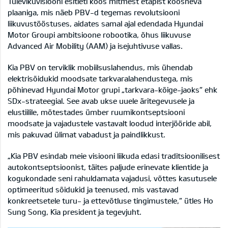
Tulevikuvisiooni esitleti koos mitmest etapist koosneva
plaaniga, mis näeb PBV-d tegemas revolutsiooni
liikuvustööstuses, aidates samal ajal edendada Hyundai
Motor Groupi ambitsioone robootika, õhus liikuvuse
Advanced Air Mobility (AAM) ja isejuhtivuse vallas.
Kia PBV on terviklik mobiilsuslahendus, mis ühendab
elektrisõidukid moodsate tarkvaralahendustega, mis
põhinevad Hyundai Motor grupi „tarkvara-kõige-jaoks“ ehk
SDx-strateegial. See avab ukse uuele äritegevusele ja
elustiilile, mõtestades ümber ruumikontseptsiooni
moodsate ja vajadustele vastavalt loodud interjööride abil,
mis pakuvad ülimat vabadust ja paindlikkust.
„Kia PBV esindab meie visiooni liikuda edasi traditsioonilisest
autokontseptsioonist, täites paljude erinevate klientide ja
kogukondade seni rahuldamata vajadusi, võttes kasutusele
optimeeritud sõidukid ja teenused, mis vastavad
konkreetsetele turu- ja ettevõtluse tingimustele,“ ütles Ho
Sung Song, Kia president ja tegevjuht.