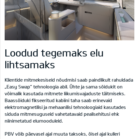
Loodud tegemaks elu
lihtsamaks
Klientide mitmekesiseid nõudmisi saab paindlikult rahuldada
„Easy Swap“ tehnoloogia abil. Ühte ja sama sõidukit on
võimalik kasutada mitmete liikumisvajaduste täitmiseks.
Baassõiduki fikseeritud kabiini taha saab erinevaid
elektromagnetilisi ja mehaanilisi tehnoloogiaid kasutades
siduda mitmesuguseid vahetatavaid pealisehitusi ehk
niinimetatud elumooduleid.
PBV võib päevasel ajal muuta taksoks, öisel ajal kulleri