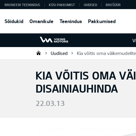
BRONEERI TEENINDUS
KÜSI PAKKUMIST
UUDISED
BROŠÜÜR
Sõidukid
Omanikule
Teenindus
Pakkumised
V
Uudised
Kia võitis oma väikemudelite
Viking Motors - Kia müük, hoold
KIA VÕITIS OMA VÄ
DISAINIAUHINDA
22.03.13