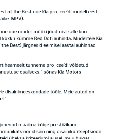
est of the Best uue Kia pro_cee’di mudeli eest
(väike-MPV).
enne uue mudeli müüki jõudmist selle kuu
nud kokku kümme Red Doti auhinda. Mudelitele Kia
the Best) järgnesid eelmisel aastal auhinnad
uurt heameelt tunneme pro_cee’di võidetud
nnustuse osaliseks,” sõnas Kia Motors
ele disainimeeskondade tööle. Meie autod on
el.”
ujunenud maailma kõige prestiižikam
ommunikatsioonidisain ning disainikontseptsioon
oteid üheksa kriteeriumi alusel, muu hulgas