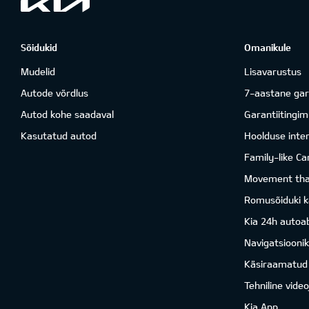
Sõidukid
Omanikule
Mudelid
Lisavarustus
Autode võrdlus
7-aastane gar
Autod kohe saadaval
Garantiitingi
Kasutatud autod
Hoolduse inter
Family-like Ca
Movement that
Romusõiduki k
Kia 24h autoab
Navigatsiooni
Käsiraamatud
Tehniline vide
Kia App