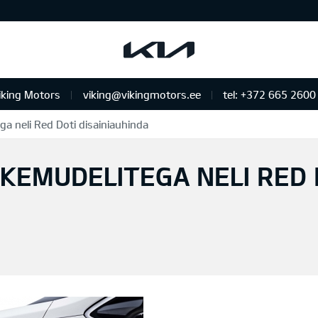
iking Motors
viking@vikingmotors.ee
tel: +372 665 2600
ga neli Red Doti disainiauhinda
us ja remont
IKEMUDELITEGA NELI RED 