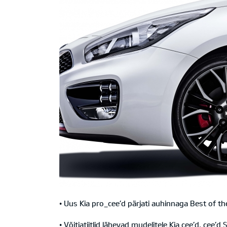
• Uus Kia pro_cee’d pärjati auhinnaga Best of th
• Võitjatiitlid lähevad mudelitele Kia cee’d, cee’