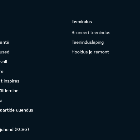
Teenindus
Broneeri teenindus
antii
Teenindusleping
mused
Hooldus ja remont
vall
re
 inspires
äitlemine
i
kaartide uuendus
ojuhend (KCVG)