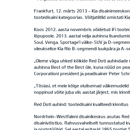
Frankfurt, 12. märts 2013 – Kia disainimeeskond
tootedisaini kategoorias. Võitjatiitlid omistati K
Koos 2012. aasta novembris võidetud iFi tooted
lõpupoole. 2013. aastal nelja auhinna lisandumi
Soul, Venga, Sportage’i väike-SUV ja D-segmendi
viieukselise Kia Rio B-segmendi luukpära ja A-s
„Oleme väga uhked kõikide Red Doti auhindade ü
auhinna Best of the Best üle, kuna nüüd on pea
Corporationi president ja peadisainer Peter Schr
„Tõsiasi, et meie kõige olulisemad väikemudeli
noppinud võite juba viis aastat järjest, mis kinni
Red Doti auhind: tootedisaini kvaliteedi kinnitus
Nordrhein-Westfaleni disainikeskus asutas Red
disainivõistlus. Rahvusvaheliselt tunnustatud k
ja prototüübid. Sel aastal esitasid 1865 tootjat