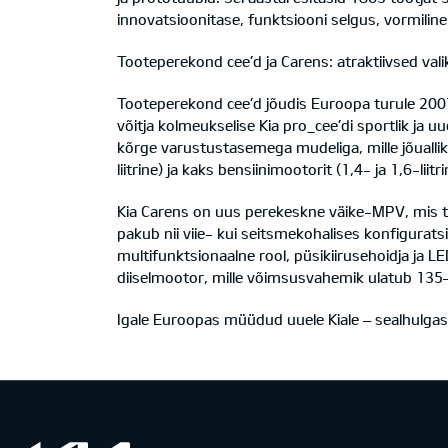
innovatsioonitase, funktsiooni selgus, vormiline
Tooteperekond cee’d ja Carens: atraktiivsed val
Tooteperekond cee’d jõudis Euroopa turule 2007
võitja kolmeukselise Kia pro_cee’di sportlik ja u
kõrge varustustasemega mudeliga, mille jõuallik
liitrine) ja kaks bensiinimootorit (1,4- ja 1,6-liitri
Kia Carens on uus perekeskne väike-MPV, mis t
pakub nii viie- kui seitsmekohalises konfigurat
multifunktsionaalne rool, püsikiirusehoidja ja LE
diiselmootor, mille võimsusvahemik ulatub 135
Igale Euroopas müüdud uuele Kiale – sealhulgas