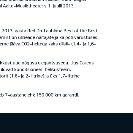
 Aalto-Musiktheateris 1. juulil 2013.
 2013. aasta Red Doti auhinna Best of the Best
egemist on üliheade näitajate ja ka põhivarustuses
me jääva CO2-heitega kaks diisli- (1,4- ja 1,6-
likkust uue nägusa elegantsusega. Uus Carens
uuluvad konditsioneer, helisüsteem,
 (1,6- ja 2-liitrine) ja üks 1,7-liitrine
neb 7-aastane ehk 150 000 km garantii.