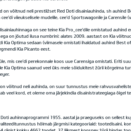
 on võitnud neli prestiižset Red Doti disainiauhinda, sh auhind B
ia cee’di viieukselisele mudelile, cee’d Sportswagonile ja Carensile 
isainiauhinnaga on see teine Kia Pro_cee’dile omistatud auhind 
sega on jõutud ilusa numbrini: alates 2009. aastast on Kia võit
 Kia Optima sedaan (viimasele omistati ihaldatud auhind Best of 
egmendi Kia Picanto eest.
le, mis cee’di perekonnale koos uue Carensiga omistati. Eriti s
le Kia Optima saanud veel üks meie sõidukitest žürii kõrgeima tu
eyer.
d on võitnud neli auhinda, on suur tunnustus meie rahvusvahelist
tab veel kord, et oleme oma järjekindla disainistrateegiaga õigel te
 Doti auhinnaprogrammi 1955. aastal ja praeguseks on sellest k
valiteeditunnustus hõlmab järgmisi kategooriaid: tootedisaini, k
 54 riigist kokku 4662 toodet. 37 liikmest koosnev žürii hindas to