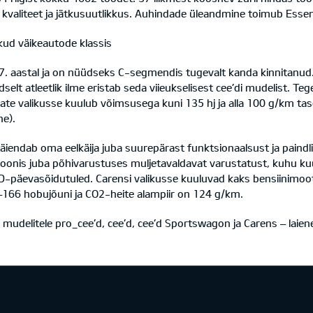
 kvaliteet ja jätkusuutlikkus. Auhindade üleandmine toimub Esseni
ikud väikeautode klassis
. aastal ja on nüüdseks C-segmendis tugevalt kanda kinnitanud.
udselt atleetlik ilme eristab seda viieukselisest cee’di mudelist. T
ate valikusse kuulub võimsusega kuni 135 hj ja alla 100 g/km tase
ne).
äiendab oma eelkäija juba suurepärast funktsionaalsust ja paind
sioonis juba põhivarustuses muljetavaldavat varustatust, kuhu k
D-päevasõidutuled. Carensi valikusse kuuluvad kaks bensiinimootorit
–166 hobujõuni ja CO2-heite alampiir on 124 g/km.
 mudelitele pro_cee’d, cee’d, cee’d Sportswagon ja Carens – laie