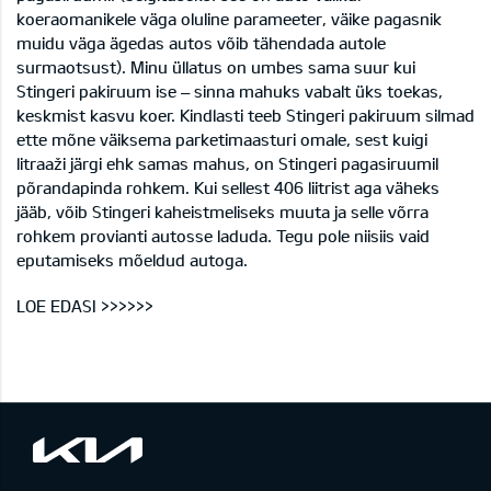
koeraomanikele väga oluline parameeter, väike pagasnik
muidu väga ägedas autos võib tähendada autole
surmaotsust). Minu üllatus on umbes sama suur kui
Stingeri pakiruum ise – sinna mahuks vabalt üks toekas,
keskmist kasvu koer. Kindlasti teeb Stingeri pakiruum silmad
ette mõne väiksema parketimaasturi omale, sest kuigi
litraaži järgi ehk samas mahus, on Stingeri pagasiruumil
põrandapinda rohkem. Kui sellest 406 liitrist aga väheks
jääb, võib Stingeri kaheistmeliseks muuta ja selle võrra
rohkem provianti autosse laduda. Tegu pole niisiis vaid
eputamiseks mõeldud autoga.
LOE EDASI >>>>>>