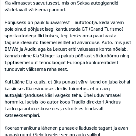
Kia viimasest saavutusest, mis on Saksa autogigandid
väidetavalt värisema pannud.
Põhjuseks on pauk luuavarrest – autotootja, keda varem
pole olnud põhjust isegi kahtlustada GT (Grand Turismo)
sportautodega flirtimises, tegi teoks oma paari aasta
taguse ideeauto tasemel esitletud ähvarduse. Auto, mis just
BMWd ja Audit, aga ka Lexust eriti valusasse kohta nõelab,
kannab nime Kia Stinger ja pakub pöörast sõidurõõmu ning
tipptasemel uut tehnoloogiat Euroopa konkurentidest
tunduvalt väiksema raha eest.
Kui Lääne Elu kuulis, et üks punast värvi isend on juba kohal
ka siinses Kia esinduses, leidis toimetus, et on aeg
autoajakirjanduses käsi valgeks teha. Ühel uduvihmasel
hommikul seisis loo autor koos Tradilo direktori Andrus
Laidrega autokeskuse ees ja silmitses hindavalt
katseeksemplari.
Koeraomanikuna lähenen punasele iludusele tagant ja avan
pagasiruumi. (Selgituseks: see on auto valikul