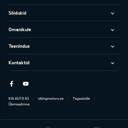
Sõidukid
Omanikule
Teenindus
Kontaktid
Facebook
Youtube
KIA AUTO AS
vikingmotors.ee
Tagasiside
Ülemaailmne