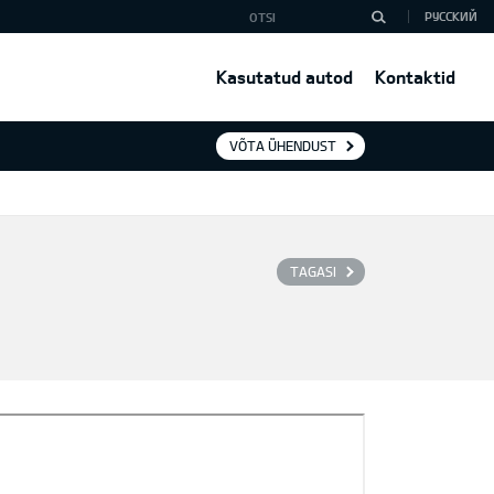
РУССКИЙ
Kasutatud autod
Kontaktid
VÕTA ÜHENDUST
TAGASI