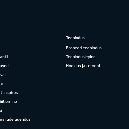
Teenindus
Broneeri teenindus
antii
Teenindusleping
mused
Hooldus ja remont
vall
re
 inspires
äitlemine
i
kaartide uuendus