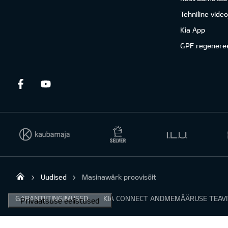
Tehniline vide
Kia App
GPF regenere
Facebook
Youtube
Uudised
Masinawärk proovisõit
Viking Motors - Kia müük, hooldus ja rem
GARANTIITINGIMUSED
KIA CONNECT ANDMEMÄÄRUSE TEAV