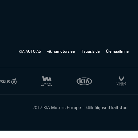
KIA AUTO AS
vikingmotors.ee
Tagasiside
Ülemaailmne
2017 KIA Motors Europe - kõik õigused kaitstud.