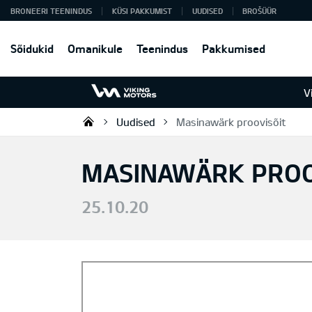
BRONEERI TEENINDUS
KÜSI PAKKUMIST
UUDISED
BROŠÜÜR
Sõidukid
Omanikule
Teenindus
Pakkumised
V
Uudised
Masinawärk proovisõit
Viking Motors - Kia müük, hoold
MASINAWÄRK PROO
25.10.20