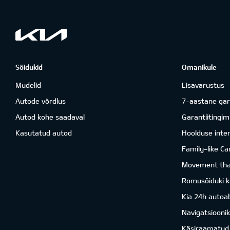
Sõidukid
Omanikule
Mudelid
Lisavarustus
Autode võrdlus
7-aastane gar
Autod kohe saadaval
Garantiitingi
Kasutatud autod
Hoolduse inter
Family-like Ca
Movement that
Romusõiduki k
Kia 24h autoab
Navigatsiooni
Käsiraamatud